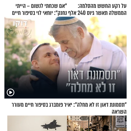
על רקע החשש מהסלמה:
"אם שכחתי לנשום – הייתי
הממשלה תאשר גיוס 240 אלף
נחנק": יוחאי לוי בסיפור חיים
אנשי מילואים
מעורר השראה
"תסמונת דאון זו לא מחלה": יאיר פומברג בסיפור חיים מעורר
השראה