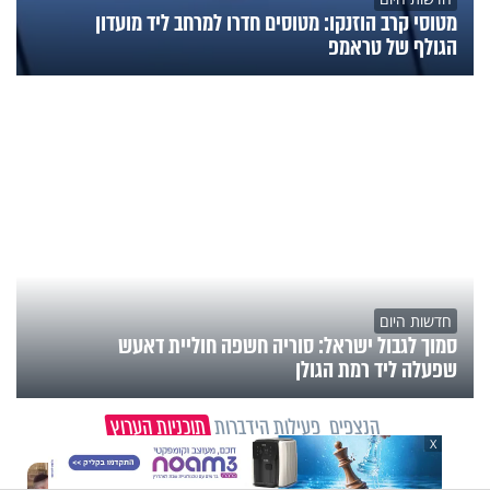
מטוסי קרב הוזנקו: מטוסים חדרו למרחב ליד מועדון
הגולף של טראמפ
חדשות היום
סמוך לגבול ישראל: סוריה חשפה חוליית דאעש
שפעלה ליד רמת הגולן
הנצפים
פעילות הידברות
תוכניות הערוץ
X
וידיאו מגזין