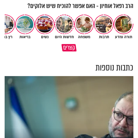
הרב רפאל אוחיון - האם אפשר להוכיח שיש אלוקים?
תורה ומדע
תרבות
משפחה
חדשות היום
נשים
בריאות
רץ ברשת
כל אחד מאיתנו הוא עולם ומלואו
למה אנחנו לא רואים את הברכה?
קצרים
שנברא בצלם אלוקים
פרשת ראה
כתבות נוספות