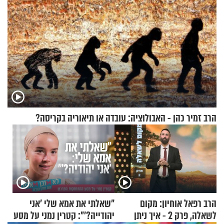
הרב זמיר כהן - האבולוציה: עובדה או תיאוריה בקריסה?
הרב רפאל אוחיון: מקום
"שאלתי את אמא שלי 'אני
לשאלה, פרק 2 - איך ניתן
יהודייה?'": קטרין נמני על מסע