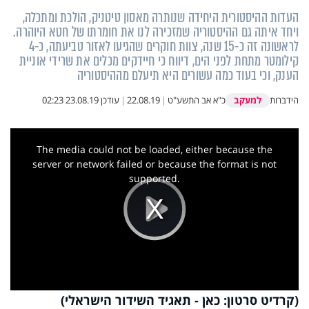
העדות ההיסטורית היחידה שנותרה מאסון טיטניק, הולכת ומתכלה,
ויחד איתה גם ההיסטוריה שמזכירה לנו את חומרתו של חטא היוהרה.
לראשונה זה כ-15 שנה, צוות חוקרים שהגיעו לאזור טביעתה, כ-4
קילומטר מתחת לפני הים, דיווח כי חיידקים מכלים את שרידי אוניית
הענק, וכי בעוד כמה עשורים היא תיעלם מההיסטוריה
למעקב
הידברות
כ"א אב התשע"ט
|
22.08.19
|
עודכן
23.08.19 02:23
This
is
a
The media could not be loaded, either because the
modal
window.
server or network failed or because the format is not
supported.
Play
(קרדיט סרטון: כאן - תאגיד השידור הישראלי)