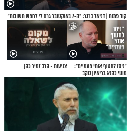
קוד פתוח | דניאל ברגר: "ה-7 באוקטובר גרם לי לחפש תשובות"
"ניסו לחטוף אותי פעמיים":
צניעות - הרב זמיר כהן
מוטי כהנא בריאיון נוקב