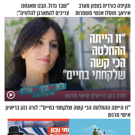
תקיפה כורדית בצפון מערב
"שבר גדול. הבנו שאנחנו
איראן: חוסלו אנשי משמרות
צריכים להתארגן להלוויה":
המהפכה
זוגיות במבחן, הפעם עם מרים
וגד דנינו
"זו הייתה ההחלטה הכי קשה שלקחתי בחיים": לורה כהן בריאיון
אישי מרגש