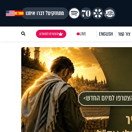
מתחזקים? דברו איתנו
צור קשר
ENGLISH
LIVE
הצטרפו למועדון