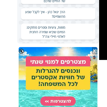
של החיים שלכם
הרב יגאל כהן - איך לקבל שפע
מהשמיים?
מזוזות, ציציות וספרים מחזקים:
המיזם שיביא שמירה רוחנית
לאלפי חיילי צה"ל
X
🔇