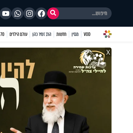
VOD
מגזין
חדשות
הרב זמיר כהן
עולם הילדים
70 שאלות
X