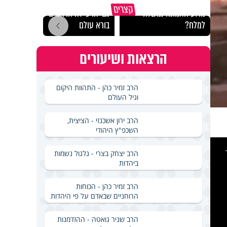
קצרים
מדוע האמונה נמשלה
גם ׳הרע׳ זה הרחמים של
האם מ
למלח?
בורא עולם
בשבת
הרצאות ושיעורים
הרב זמיר כהן - התהוות היקום
וגיל העולם
הרב ירון אשכנזי - הציצית,
השכפ"ץ היהודי
This
is
a
הרב יצחק בצרי - גלגול נשמות
modal
windo
ביהדות
הרב זמיר כהן - הכוחות
הרוחניים שבאדם על פי היהדות
הרב שניר גואטה - ההזדמנות