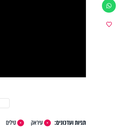
ווטסאפ
y
מועדפים
deo
תגיות ועדכונים:
עיראק
טילים