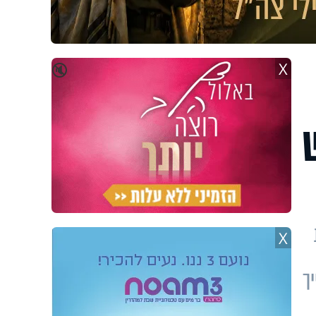
X
🔇
X
ך