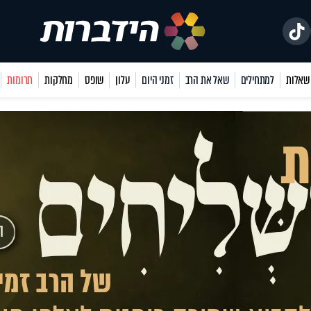
למתחילים
שאל את הרב
זמני היום
עלון
שופס
מחלקות
תרומות