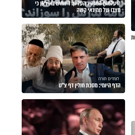
היעלמות המנהיג העליון: דיווחים באיראן כי
מצבו של חמינאי קשה
ת
לומדים תורה
הדף היומי: מסכת חולין דף צ"ט