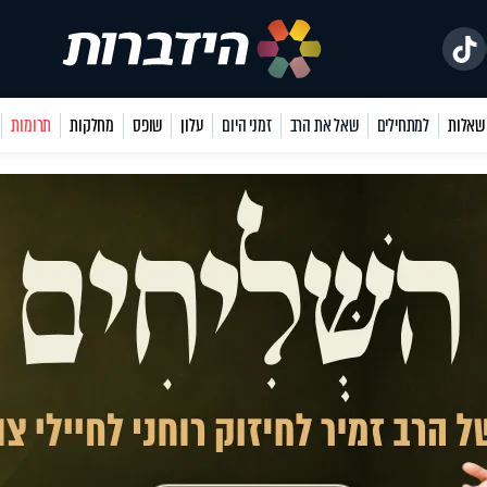
למתחילים
שאל את הרב
זמני היום
עלון
שופס
מחלקות
תרומות