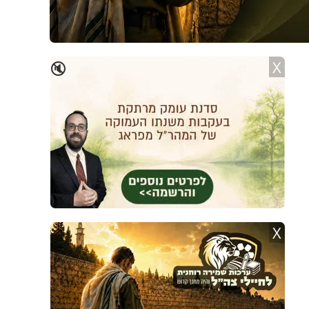
X
🔇
X