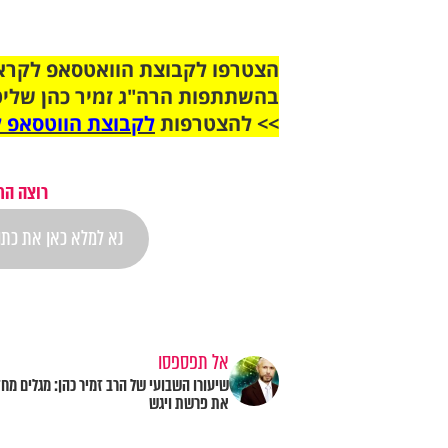
בהשתתפות הרה"ג זמיר כהן שליט
>> להצטרפות
לקבוצת הווטסאפ ל
רוצה הת
אל תפספסו
שיעורו השבועי של הרב זמיר כהן: מגלים מח
את פרשת ויגש