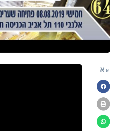
א
א
פייסבוק
הדפסה
ווטסאפ