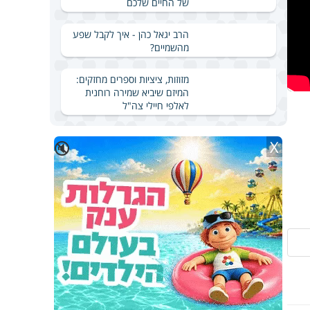
של החיים שלכם
הרב יגאל כהן - איך לקבל שפע
מהשמיים?
מזוזות, ציציות וספרים מחזקים:
המיזם שיביא שמירה רוחנית
לאלפי חיילי צה"ל
X
🔇