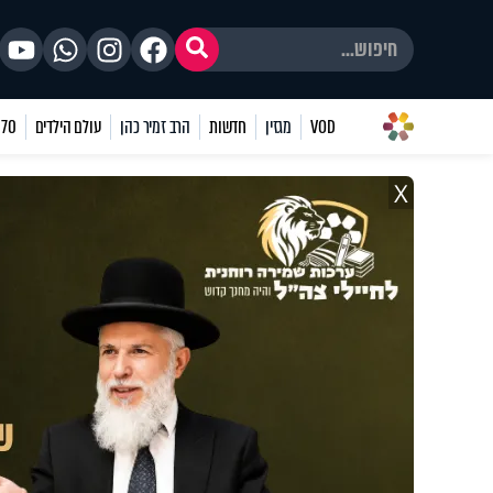
VOD
מגזין
חדשות
הרב זמיר כהן
עולם הילדים
70 שאלות
X