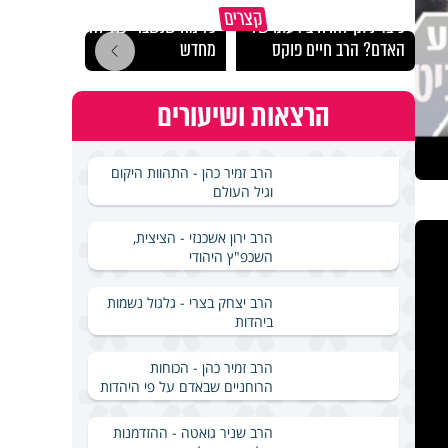
קצרים
כיצד ניתן להרחיב דעתו של
כל מה שנשבר יכול להיבנות
האם מ
האדם? הרב חיים פוקס
מחדש
בשבת
הרצאות ושיעורים
הרב זמיר כהן - התהוות היקום
וגיל העולם
הרב ירון אשכנזי - הציצית,
השכפ"ץ היהודי
הרב יצחק בצרי - גלגול נשמות
ביהדות
הרב זמיר כהן - הכוחות
הרוחניים שבאדם על פי היהדות
הרב שניר גואטה - ההזדמנות