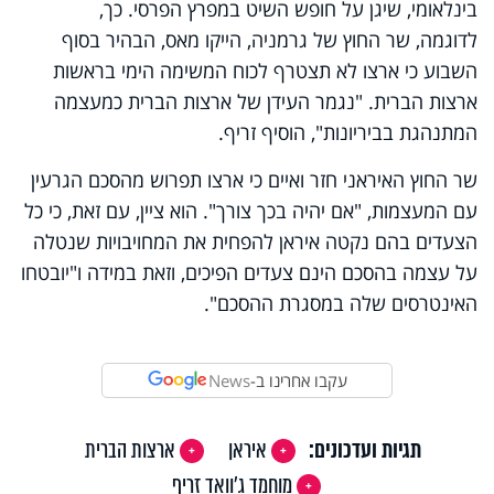
בינלאומי, שיגן על חופש השיט במפרץ הפרסי. כך,
לדוגמה, שר החוץ של גרמניה, הייקו מאס, הבהיר בסוף
השבוע כי ארצו לא תצטרף לכוח המשימה הימי בראשות
ארצות הברית. "נגמר העידן של ארצות הברית כמעצמה
המתנהגת בביריונות", הוסיף זריף.
שר החוץ האיראני חזר ואיים כי ארצו תפרוש מהסכם הגרעין
עם המעצמות, "אם יהיה בכך צורך". הוא ציין, עם זאת, כי כל
הצעדים בהם נקטה איראן להפחית את המחויבויות שנטלה
על עצמה בהסכם הינם צעדים הפיכים, וזאת במידה ו"יובטחו
האינטרסים שלה במסגרת ההסכם".
עקבו אחרינו ב-
News
תגיות ועדכונים:
איראן
ארצות הברית
מוחמד ג'וואד זריף