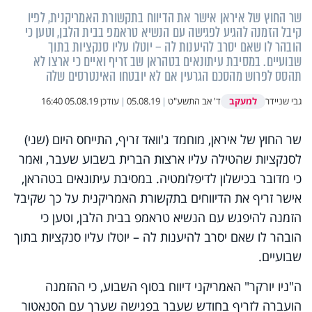
שר החוץ של איראן אישר את הדיווח בתקשורת האמריקנית, לפיו
קיבל הזמנה להגיע לפגישה עם הנשיא טראמפ בבית הלבן, וטען כי
הובהר לו שאם יסרב להיענות לה – יוטלו עליו סנקציות בתוך
שבועיים. במסיבת עיתונאים בטהראן שב זריף ואיים כי ארצו לא
תהסס לפרוש מהסכם הגרעין אם לא יובטחו האינטרסים שלה
למעקב
גבי שניידר
ד' אב התשע"ט
|
05.08.19
|
עודכן
05.08.19 16:40
שר החוץ של איראן, מוחמד ג'וואד זריף, התייחס היום (שני)
לסנקציות שהטילה עליו ארצות הברית בשבוע שעבר, ואמר
כי מדובר בכישלון לדיפלומטיה. במסיבת עיתונאים בטהראן,
אישר זריף את הדיווחים בתקשורת האמריקנית על כך שקיבל
הזמנה להיפגש עם הנשיא טראמפ בבית הלבן, וטען כי
הובהר לו שאם יסרב להיענות לה – יוטלו עליו סנקציות בתוך
שבועיים.
ה"ניו יורקר" האמריקני דיווח בסוף השבוע, כי ההזמנה
הועברה לזריף בחודש שעבר בפגישה שערך עם הסנאטור