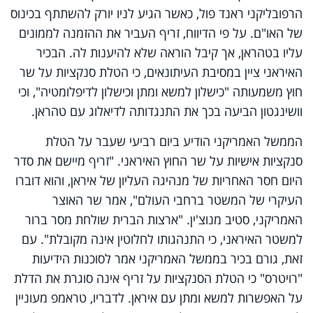
הרפובליקני ראנד פול, כאשר הגיע לניו יורק להשתתף בכינוס
של האו"ם. על פי הדיווח, זריף העביר את ההזמנה לממונים
עליו בטהראן, אך קיבל הוראה שלא להיענות לה. הבכיר
האיראני ציין במסיבת העיתונאים, כי הטלת סנקציות על שר
חוץ משמעותה "כישלון למשא ומתן וכישלון לדיפלומטיה", וכי
וושינגטון הביעה בכך את התנגדותה לדיאלוג עם טהראן.
הממשל האמריקני הודיע ביום רביעי שעבר על הטלת
סנקציות אישיות על שר החוץ האיראני. "זריף מיישם את סדר
היום חסר האחריות של מנהיגה העליון של איראן, והוא דוברו
העיקרי של המשטר ברחבי העולם", אמר שר האוצר
האמריקני, סטיב מנוצ'ין. "ארצות הברית שולחת מסר ברור
למשטר האיראני, כי התנהגותו לחלוטין אינה מקובלת". עם
זאת, גורם בכיר בממשל האמריקני אמר לסוכנות הידיעות
"רויטרס" כי הטלת הסנקציות על זריף אינה סוגרת את הדלת
על האפשרות למשא ומתן עם איראן. לדבריו, טראמפ מעוניין