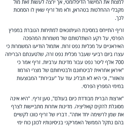
למצות את המישור הדיפלומטי, אך ירצה לעשות זאת מול
מקבלי ההחלטות בטהראן, ולא מול זריף שאין לו הסמכות
לכך.
זריף התייחס במסיבת העיתונאים למתיחות הגוברת במפרץ
הפרסי, על רקע השתלטותם של משמרות המהפכה
האיראניים על מכליות נפט זרות. אתמול הודיעו המשמרות כי
עצרו ביום רביעי שעבר מכלית נפט זרה, שלטענתם הבריחה
700 אלף ליטר נפט עבור מדינות ערביות. זריף אמר כי
"איראן אחראית לביטחונם ולבטיחותם של מצרי הורמוז
והאזור", וכי היא לא תבליג עוד על "עבירות" המבוצעות
במימי המפרץ הפרסי.
"ארצות הברית מבודדת כיום בעולם", טען זריף. "היא אינה
מסוגלת להקים קואליציה. מדינות אחרות מתביישות לצרף
את שמן לרשימה יחד אתה". דבריו של זריף כוונו לקשיים
בהם נתקל הממשל האמריקני בניסיונותיו לכונן כוח ימי