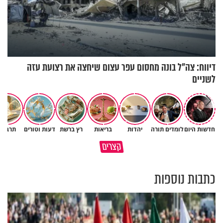
דיווח: צה"ל בונה מחסום עפר עצום שיחצה את רצועת עזה
לשניים
איך ייתכן שיש אנשים שיודעים
חדשות היום
לומדים תורה
יהדות
בריאות
רץ ברשת
דעות וטורים
תרבות
במבט לאחור - האם התקופה
שהתורה אמת, ובכל זאת לא חיים
קצרים
הקשה הייתה שווה?
לפיה?
כתבות נוספות