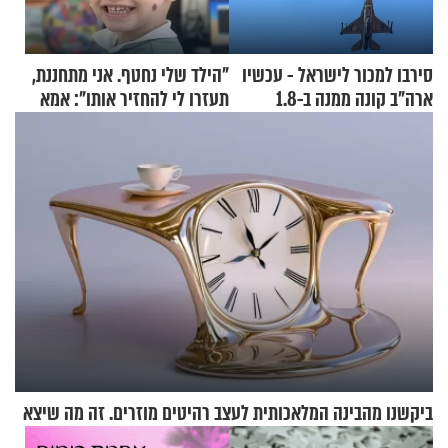
סירבו למכור לישראל - עכשיו
"הילד שלי נחטף. אני מתחננת,
ארה"ב קונה ממנה ב-1.8
תעזרו לי להחזיר אותו": אמא
מיליארד דולר
של יובל בן ה-4 בריאיון דומע
ביקשנו מהבינה המלאכותית לעצב רהיטים מוזרים. זה מה שיצא