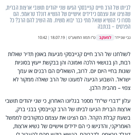
לביתו של הרב חיים קנייבסקי הגיעו שני יהודים תושבי ארצות הברית,
שהציגו את עצמם כידידים אישיים של הנשיא דונלד טראמפ. הם
מסרו כי הנשיא שואל מתי כבר יבוא משיח. מה השיב להם הרב? כל
הפרטים – בכתבה
למעקב
גבי שניידר
ט"ו תמוז התשע"ט
|
18.07.19
|
10:42
לשולחנו של הרב חיים קנייבסקי מגיעות באופן תדיר שאלות
רבות, הן בנושאי הלכה ואמונה והן בבקשת ייעוץ בסוגיות
שונות בחיי היום יום. לרוב, השואלים הם רבנים או עמך
ישראל. השבוע הגיעה למעונו של הרב שאלה ממקור לא
צפוי – מהבית הלבן.
עלון "דברי שי"ח" מספר בגליונו האחרון, כי שני יהודים תושבי
ארצות הברית הגיעו לביתו של הרב קנייבסקי בבני ברק,
בשעת קבלת הקהל. הם הציגו את עצמם כמקורבים לממשל
האמריקני, והדגישו כי הם ידידים אישיים של נשיא ארצות,
דונלד טראמפ. לדבריהם, הנשיא ביקש מהם להעביר לו