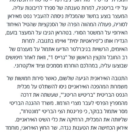
על ידי בריטניה, למרות טענתה של ספרד לריבונות עליה.
המעצר בוצע בחשד שהמכלית ניסתה להעביר נפט מאיראן
לסוריה, פעולה המהווה הפרה של הסנקציות שהטיל האיחוד
האירופי על המשטר הסורי. בטהראן הגיבו על המעצר בזעם,
הגדירו אותו כ"פיראטיות ימית" ואיימו בתגובה. למרות
האיומים, הרשויות בגיברלטר הודיעו אתמול על מעצרם של
רב החובל והקצין הראשון של "גרייס 1", וזאת לאחר חיפושים
שבוצעו עליה, במהלכם הוחרמו מסמכים וציוד אלקטרוני.
התגובה האיראנית הגיעה שלשום, כאשר סירות חמושות של
משמרות המהפכה האיראניים ניסו להשתלט על מכלית
הנפט הבריטית "בריטיש הריטג'", שעשתה את דרכה
מהמפרץ הפרסי לעבר מצרי הורמוז. משרד ההגנה הבריטי
מסר אתמול בבוקר, כי פריגטת הצי הבריטי "מונטרוז",
שליוותה את המכלית, הרחיקה את כלי השיט האיראניים.
איראן הכחישה את הטענות נגדה. שר החוץ האיראני, מוחמד