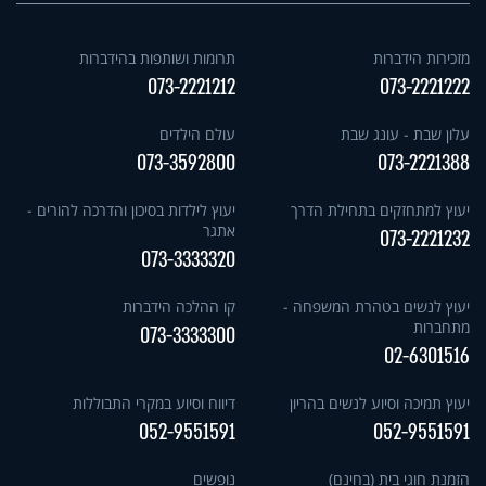
מזכירות הידברות
תרומות ושותפות בהידברות
073-2221212
073-2221222
עלון שבת - עונג שבת
עולם הילדים
073-3592800
073-2221388
יעוץ למתחזקים בתחילת הדרך
יעוץ לילדות בסיכון והדרכה להורים -
אתגר
073-2221232
073-3333320
יעוץ לנשים בטהרת המשפחה -
קו ההלכה הידברות
מתחברות
073-3333300
02-6301516
יעוץ תמיכה וסיוע לנשים בהריון
דיווח וסיוע במקרי התבוללות
052-9551591
052-9551591
הזמנת חוגי בית (בחינם)
נופשים