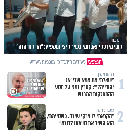
תרבות
קובי מירסקי ואברומי בשיר קיצי ומקפיץ: "הריקוד הזה"
הנצפים
פעילות הידברות
תוכניות הערוץ
וידיאו מגזין
1
"שאלתי את אמא שלי 'אני
יהודייה?'": קטרין נמני על מסע
ההתחזקות המרגש
2
כתבות מגזין
"הקראתי לו פרקי שירה. כשסיימתי,
הוא השיב את נשמתו לבורא"