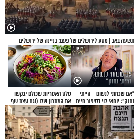
תשעה באב | מסע לירושלים של פעם: בניינה של ירושלים
"אם שכחתי לנשום – הייתי
סלט האטריות שכולם יבקשו
נחנק": יוחאי לוי בסיפור חיים
את המתכון שלו (וגם עצת שף
מעורר השראה
להגשת הרוטב)