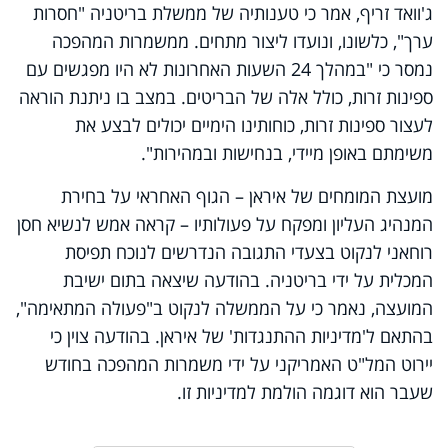
ג'וואד זריף, אמר כי טענותיה של ממשלת בריטניה "חסרות
ערך", כלשונו, ונועדו ליצור מתחים. ממשמרות המהפכה
נמסר כי "במהלך 24 השעות האחרונות לא היו מפגשים עם
ספינות זרות, כולל אלה של הבריטים. במצב בו ניתנת הוראה
לעצור ספינות זרות, כוחותינו הימיים יכולים לבצע את
משימתם באופן מיידי, בנחישות ובמהירות".
מועצת המומחים של איראן – הגוף האחראי על בחירת
המנהיג העליון ומפקח על פעולותיו – קראה אמש לנשיא חסן
רוחאני לנקוט בצעדי התגובה הנדרשים לנוכח תפיסת
המכלית על ידי בריטניה. בהודעה שיצאה בתום ישיבת
המועצה, נאמר כי על הממשלה לנקוט ב"פעולה המתאימה",
בהתאם ל'מדיניות ההתנגדות' של איראן. בהודעה צוין כי
יירוט המל"ט האמריקני על ידי משמרות המהפכה בחודש
שעבר הוא דוגמה הולמת למדיניות זו.