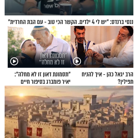
ננסי ברנדס: "יש לי 4 ילדים. הקשר הכי טוב - עם הבת החרדית"
הרב יגאל כהן - איך להניח
"תסמונת דאון זו לא מחלה":
תפילין?
יאיר פומברג בסיפור חיים
מעורר השראה