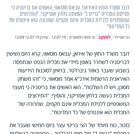
דובר משרד החוץ האיראני, עבאס מוסאווי, האשים את בריטניה כי
תפיסת המכלית "גרייס 1" נעשתה בלחץ אמריקני: "התירוצים
המשפטיים ללכידת המכלית אינם תקפים. שחרורה הוא אינטרס של
כל המדינות"
למעקב
גבי שניידר
ט' תמוז התשע"ט
|
12.07.19
|
עודכן
12.07.19 12:04
דובר משרד החוץ של איראן, עבאס מוסאווי, קרא היום (שישי)
לבריטניה לשחרר באופן מיידי את מכלית הנפט שנתפסה
בשבוע שעבר באזור גיברלטר. בראיון לסוכנות הידיעות
האיראנית הרשמית אירנ"א אמר מוסאווי, כי "זהו משחק
מסוכן, ויש לו השלכות". הוא האשים את בריטניה כי מעצר
המכלית נעשה בלחץ אמריקני, והוסיף: "התירוצים
המשפטיים ללכידת המכלית אינם תקפים. שחרורה של
המכלית הוא אינטרס של כל המדינות".
כזכור, כוח מיוחד של הצי בריטי עצר ביום חמישי שעבר את
המכלית "גרייס 1" מול חופי גיברלטר – טריטוריה הנשלטת