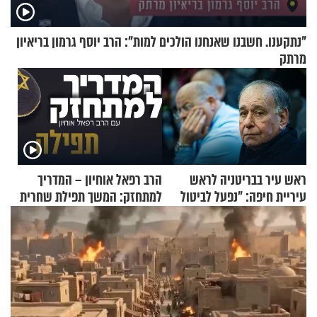
"נתקענו. חשבנו שאנחנו הולכים למות": הרב יוסף גרמון בריאיון
מרתק
ראש עיר בבריטניה לראש
הרב רפאל אוחיון – המדריך
עיריית חיפה: ״נפעל לביטול
למתחזק: המשך תפילת שחרית
ברית הערים התאומות״
מאשרי ועד עלינו