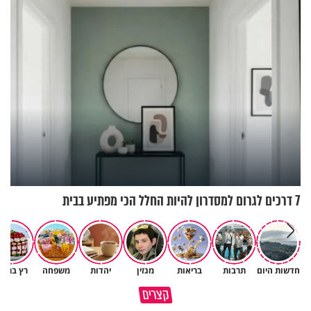
7 דרכים לגרום למסדרון להיות החלל הכי מפתיע בבית
חדשות היום
תרבות
בריאות
מגזין
יהדות
משפחה
רץ ברשת
הגעתי לגיל 108 בזכות הכיבוד
קצרים
הורים שלי
אשתך לא במקום האחרון