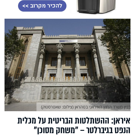
בניין משרד החוץ האיראני בטהראן (צילום: שאטרסטוק)
איראן: ההשתלטות הבריטית על מכלית
הנפט בגיברלטר – "משחק מסוכן"