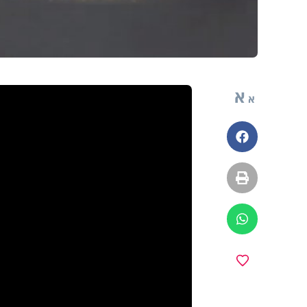
א
א
פייסבוק
הדפסה
ווטסאפ
מועדפים