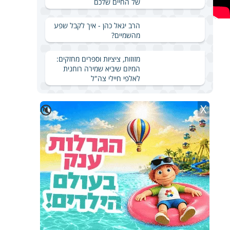
של החיים שלכם
הרב יגאל כהן - איך לקבל שפע
מהשמיים?
מזוזות, ציציות וספרים מחזקים:
המיזם שיביא שמירה רוחנית
לאלפי חיילי צה"ל
X
🔇