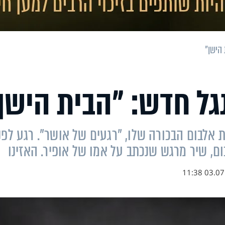
 הישן"
נגל חדש: "הבית הישן
אלבום הבכורה שלו, "רגעים של אושר". רגע לפני
, שיר מרגש שנכתב על אמו של אופיר. האזינו
03.07.19 