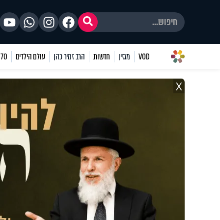
VOD
מגזין
חדשות
הרב זמיר כהן
עולם הילדים
70 שאלות
X