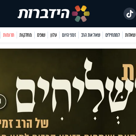
למתחילים
שאל את הרב
זמני היום
עלון
שופס
מחלקות
תרומות