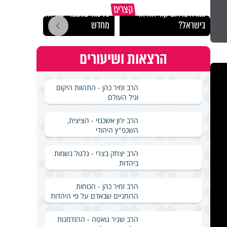
באיזה ארץ לומדים יותר
קצרים
גמרא בדרום קוריאה או
כל מה שנשבר יכול להיבנות
האם מ
בישראל?
מחדש
בשבת
הרצאות ושיעורים
הרב זמיר כהן - התהוות היקום
וגיל העולם
הרב ירון אשכנזי - הציצית,
השכפ"ץ היהודי
הרב יצחק בצרי - גלגול נשמות
ביהדות
הרב זמיר כהן - הכוחות
הרוחניים שבאדם על פי היהדות
הרב שניר גואטה - ההזדמנות