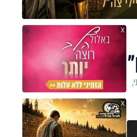
X
🔇
"
,
X