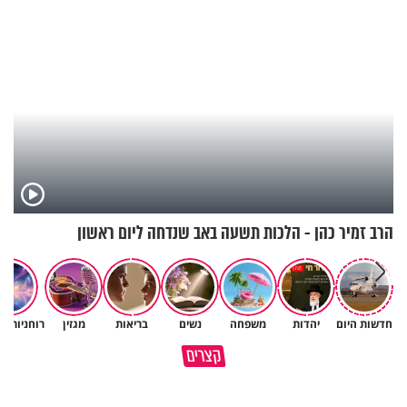
הרב זמיר כהן - הלכות תשעה באב שנדחה ליום ראשון
חדשות היום
יהדות
משפחה
נשים
בריאות
מגזין
רוחניות ו
כרמל יוגב על כריתת היד כשהייתה
האמונה האמיתית בבורא עולם
קצרים
תינוקת בת עשרה ימים
היא לדעת לקבל גם לא