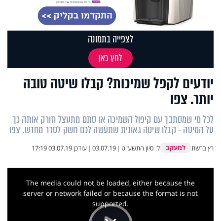
לצפייה בתמונה
לחץ כאן
יודעים לקפל שמיכות? קבלו שיטה טובה
יותר. צפו
לכל מי שמסתבך עם קיפול השמיכה או סתם מתעצל וזורק אותה כך
על המיטה - קבלו שיטה גאונית שתעשה לכם חשק לסדר מחדש. צפו
למעקב
רץ ברשת
ל' סיון התשע"ט
|
03.07.19
|
עודכן
03.07.19 17:19
This
is
a
The media could not be loaded, either because the
modal
window.
server or network failed or because the format is not
supported.