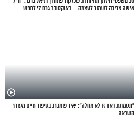
10 משפטי חיזוק מהיהדות שכל
קוד פתוח | דניאל ברגר: "ה-7
אישה צריכה לשמור לעצמה
באוקטובר גרם לי לחפש
תשובות"
"תסמונת דאון זו לא מחלה": יאיר פומברג בסיפור חיים מעורר
השראה