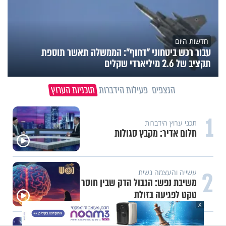
חדשות היום
עבור רכש ביטחוני "דחוף": הממשלה תאשר תוספת
תקציב של 2.6 מיליארדי שקלים
הנצפים
פעילות הידברות
תוכניות הערוץ
1
תכני ערוץ הידברות
חלום אדיר: מקבץ סגולות
2
עשייה והעצמה נשית
משיבת נפש: הגבול הדק שבין חוסר
טקט לפגיעה בזולת
X