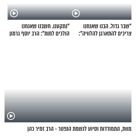
"שבר גדול. הבנו שאנחנו
"נתקענו. חשבנו שאנחנו
צריכים להתארגן להלוויה":
הולכים למות": הרב יוסף גרמון
זוגיות במבחן, הפעם עם מרים
בריאיון מרתק
וגד דנינו
מוות, התמודדות וסיוע לנשמת הנפטר - הרב זמיר כהן