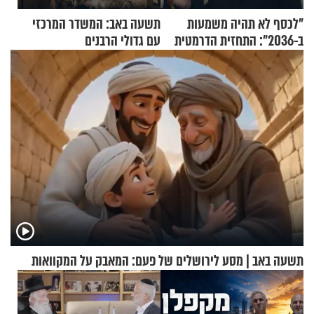
"לכסף לא תהיה משמעות
תשעה באב: המשדר המרכזי
ב-2036": התחזית הדרמטית
עם גדולי הרבנים
של אילון מאסק על עתיד
הכלכלה
תשעה באב | מסע לירושלים של פעם: המאבק על המקוואות