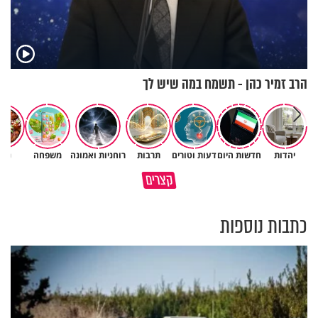
הרב זמיר כהן - תשמח במה שיש לך
יהדות
חדשות היום
דעות וטורים
תרבות
רוחניות ואמונה
משפחה
נשי
גם ׳הרע׳ זה הרחמים של בורא
קצרים
מדוע האמונה נמשלה למלח?
עולם
כתבות נוספות