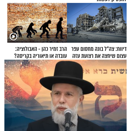
דיווח: צה"ל בונה מחסום עפר
הרב זמיר כהן - האבולוציה:
עצום שיחצה את רצועת עזה
עובדה או תיאוריה בקריסה?
לשניים