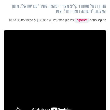
אהרן רזאל משחרר קליפ מצוייר יפהפה לשיר "עם ישראל", מתוך
האלבום "הנשמה רוצה יותר". צפו
למעקב
מוזיקה יהודית
כ"ז סיון התשע"ט
|
30.06.19
|
עודכן
30.06.19 10:44