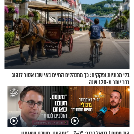
בלי מכוניות ופקקים: כך מתנהלים החיים באי שבו אסור לנהוג
כבר יותר מ-120 שנה
קוד פתוח | דניאל ברגר: "ה-7
"נתקענו. חשבנו שאנחנו