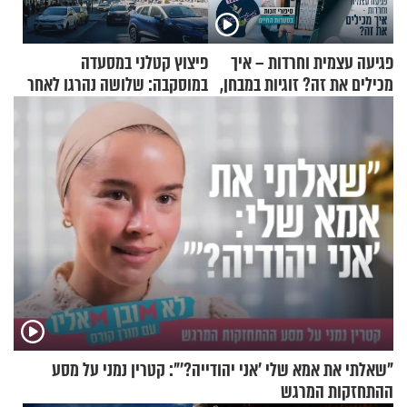
פגיעה עצמית וחרדות – איך
פיצוץ קטלני במסעדה
מכילים את זה? זוגיות במבחן,
במוסקבה: שלושה נהרגו לאחר
הפעם עם יהודית ואלתר כהן
שמטען שנשאה אישה התפוצץ
"שאלתי את אמא שלי 'אני יהודייה?'": קטרין נמני על מסע
ההתחזקות המרגש