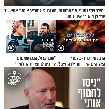
"הילד שלי נחטף. אני מתחננת, תעזרו לי להחזיר אותו": אמא של
יובל בן ה-4 בריאיון דומע
הרב זמיר כהן - בלעדי
"שבר גדול. הבנו שאנחנו
האלוקים, איך התחילו החיים?
צריכים להתארגן להלוויה":
זוגיות במבחן, הפעם עם מרים
וגד דנינו