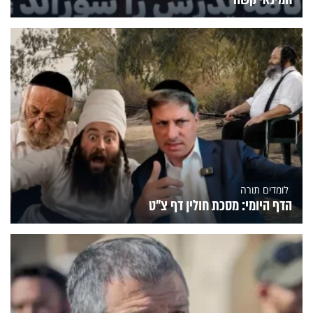
לומדים תורה
הדף היומי: מסכת חולין דף צ"ט