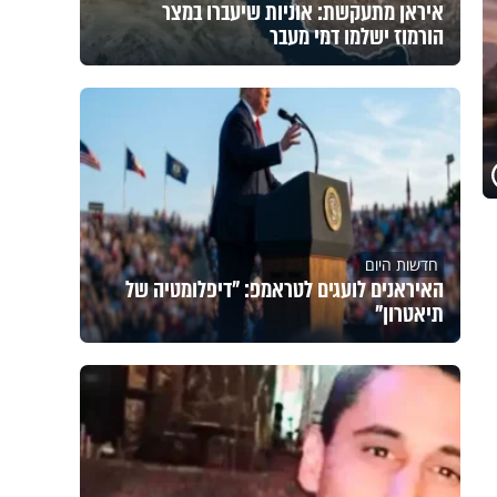
איראן מתעקשת: אוניות שיעברו במצר
הורמוז ישלמו דמי מעבר
חדשות היום
האיראנים לועגים לטראמפ: "דיפלומטיה של
תיאטרון"