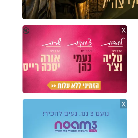
X
🔇
X