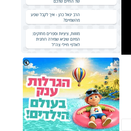
של החיים שלכם
הרב יגאל כהן - איך לקבל שפע
מהשמיים?
מזוזות, ציציות וספרים מחזקים:
המיזם שיביא שמירה רוחנית
לאלפי חיילי צה"ל
X
🔇