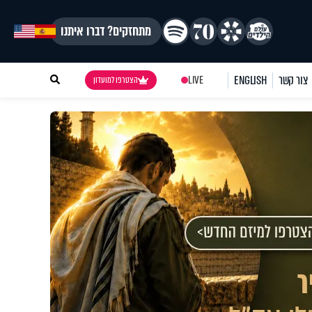
מתחזקים? דברו איתנו
צור קשר
ENGLISH
LIVE
הצטרפו למועדון