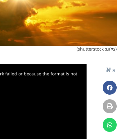
(צילום: shutterstock)
א
א
k failed or because the format is not
פייסבוק
הדפסה
ווטסאפ