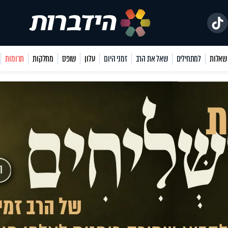
למתחילים
שאל את הרב
זמני היום
עלון
שופס
מחלקות
תרומות