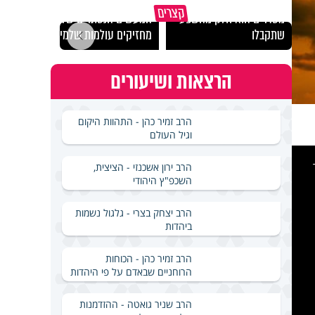
גם השולחן שבת שאתם
קצרים
מסדרים הוא חלק מהשפע
המעשים הנסתרים שלנו
האם מ
שתקבלו
מחזיקים עולמות שלמים
בשבת
הרצאות ושיעורים
הרב זמיר כהן - התהוות היקום
וגיל העולם
This
is
a
הרב ירון אשכנזי - הציצית,
modal
windo
השכפ"ץ היהודי
הרב יצחק בצרי - גלגול נשמות
ביהדות
הרב זמיר כהן - הכוחות
הרוחניים שבאדם על פי היהדות
הרב שניר גואטה - ההזדמנות