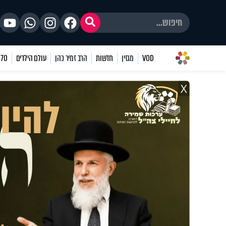
VOD
מגזין
חדשות
הרב זמיר כהן
עולם הילדים
70 שאלות
X