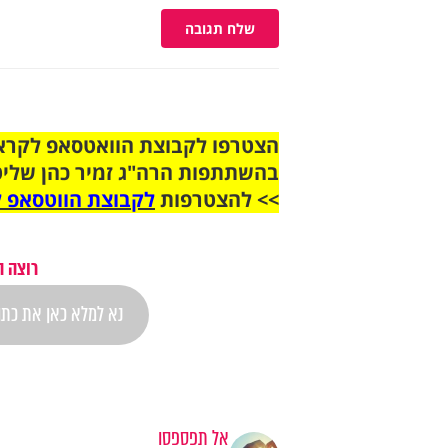
שלח תגובה
בהשתתפות הרה"ג זמיר כהן שליט
>> להצטרפות
לקבוצת הווטסאפ ל
רוצה ה
אל תפספסו