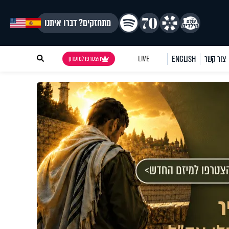
מתחזקים? דברו איתנו
צור קשר
ENGLISH
LIVE
הצטרפו למועדון