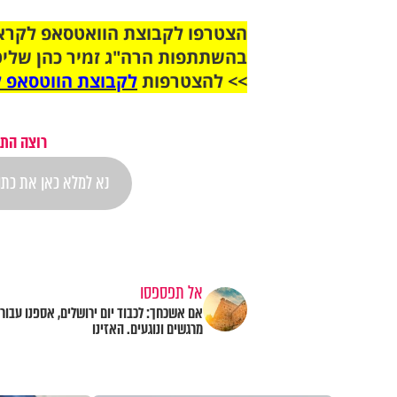
בהשתתפות הרה"ג זמיר כהן שליט
>> להצטרפות
לקבוצת הווטסאפ ל
רוצה התר
אל תפספסו
מרגשים ונוגעים. האזינו