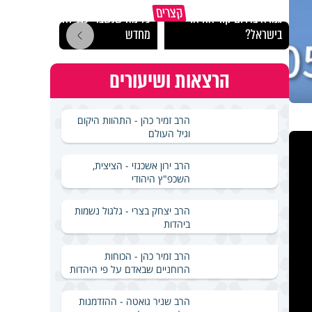
באיזה ארץ לומדים יותר
קצרים
גמרא בדרום קוריאה או
כל מה שנשבר יכול להיבנות
האם מ
בישראל?
מחדש
בשבת
הרצאות ושיעורים
הרב זמיר כהן - התהוות היקום
וגיל העולם
הרב ירון אשכנזי - הציצית,
השכפ"ץ היהודי
הרב יצחק בצרי - גלגול נשמות
ביהדות
הרב זמיר כהן - הכוחות
הרוחניים שבאדם על פי היהדות
הרב שניר גואטה - ההזדמנות