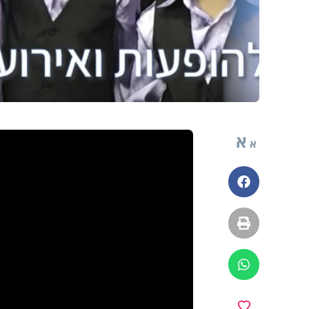
א
א
פייסבוק
הדפסה
ווטסאפ
מועדפים