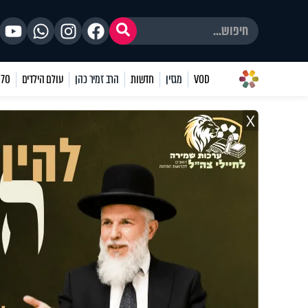
VOD
מגזין
חדשות
הרב זמיר כהן
עולם הילדים
70 שאלות
X