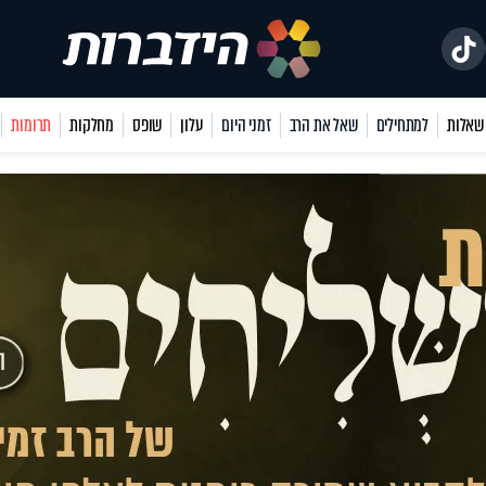
למתחילים
שאל את הרב
זמני היום
עלון
שופס
מחלקות
תרומות