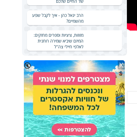
של החיים שלכם
הרב יגאל כהן - איך לקבל שפע
מהשמיים?
מזוזות, ציציות וספרים מחזקים:
המיזם שיביא שמירה רוחנית
לאלפי חיילי צה"ל
X
🔇