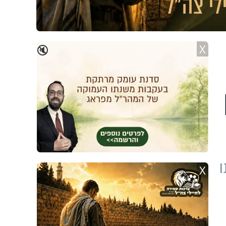
X
🔇
ו
X