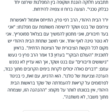
תתבצע חלוקה הוגנת ושקופה בין המפלגות שירוצו יחד
כבלוק טכני". הצעה ברוח זו צפויה להידחות.
יו"ר הבית היהודי, הרב רפי פרץ, התייחס אתמול לאפשרות
צירופם של בנט ושקד לרשימה משותפת עם מפלגתו: "אני
בעד חיבורים, ואני מתכוון להמשיך עם בצלאל סמוטריץ'. אני
לא נוטר טינה לאף אחד. אני חושב שתחת הבית היהודי יש
מקום לכל הקשת הציבורית של הציונות הדתית". בראיון
לתוכנית "העולם הבוקר" בערוץ 13 אמר הרב פרץ כי נעשו
"גישושים ודיבורים" עם בנט ושקד, אך הוא עדיין לא נפגש
עמם: "דברים כאלה יכולים לקרות בימים הקרובים מתוך כבוד,
הערכה וצניעות של כולנו". הוא הדגיש, עם זאת, כי בניגוד
לפרסומים על קריאות להעמדתה של שקד בראשות הבית
היהודי, אין בכוונתו לוותר על מקומו: "ההנהגה הזו, שצמחה
מתוך משבר, לא משתנה".