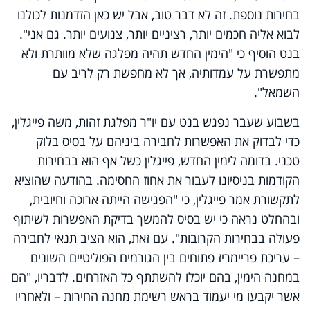
בחירות נוספת. זה לא דבר טוב, אבל יש כאן הזדמנות לכולנו
לבוא אליה חכמים יותר, רציניים יותר, צנועים יותר. גם אני".
בנט הוסיף כי "הימין החדש תהיה מפלגה שלא מוותרת ולא
מתפשרת על עמדותיה, אך לא מחפשת רק לריב עם
השמאל".
בשבוע שעבר נפגש בנט עם יו"ר מפלגת זהות, משה פייגלין,
כדי לבדוק את האפשרות לחבירה ביניהם על בסיס בלוק
טכני. בדומה לימין החדש, פייגלין כשל אף הוא בבחירות
הקודמות בניסיונו לעבור את אחוז החסימה. בהודעה שהוציא
לתקשורת אמר פייגלין, כי "הפגישה הייתה ארוכה וחיובית,
ובהחלט נראה כי יש בסיס להמשך בדיקת האפשרות לשיתוף
פעולה בבחירות הקרובות". עם זאת, הוא הציב תנאי לחבירה
– עריכת פריימריז פתוחים בין הגורמים הפוליטיים השונים
במחנה הימין, בהם יוכלו להשתתף כל האזרחים. לדבריו, "הם
אשר יקבעו מי יעמוד בראש רשימת מחנה החירות – ולאחריו