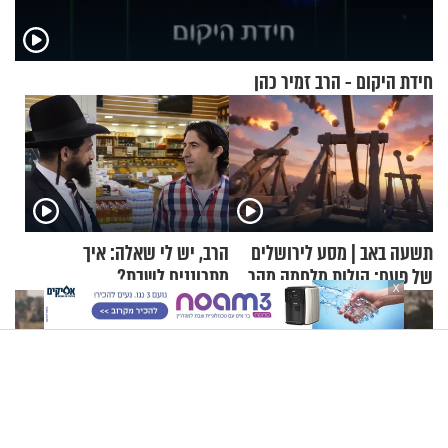
חידת היקום - הרב זמיר כהן
תשעה באב | מסע לירושלים
הרב, יש לי שאלה: איך
של פעם: קולות מלחמה מהר
מתכוננים לשבת?
X
הזיתים