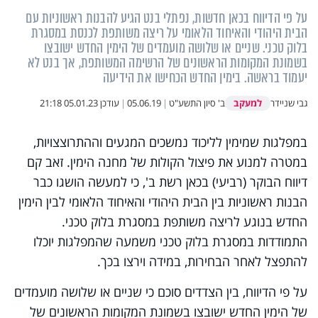
על פי הדיווח בכאן חדשות, נפתלי בנט הגיע להבנות ראשוניות עם
הבית היהודי והאיחוד הלאומי על ריצה משותפת לכנסת במסגרת
בלוק טכני. שניים או שלושה מועמדים של הימין החדש ישובצו
בשמונת המקומות הראשונים של הרשימה המשותפת, אך בנט לא
יעמוד בראשה. בימין החדש הכחישו את הידיעה
למעקב
גבי שניידר
ב' סיון התשע"ט
|
05.06.19
|
עודכן
05.01.23 21:18
במפלגות שמימין לליכוד נמשכים המגעים וההתרוצצויות,
במטרה למנוע את פיצול הקולות של מחנה הימין. זאב קם
דיווח הבוקר (רביעי) בכאן רשת ב', כי למעשה הושגו כבר
הבנות ראשוניות בין הבית היהודי והאיחוד הלאומי לבין הימין
החדש בנוגע לריצה משותפת במסגרת בלוק טכני.
התמודדות במסגרת בלוק טכני משמעה שהמפלגות יוכלו
להתפצל לאחר הבחירות, במידה וירצו בכך.
על פי הדיווח, בין הצדדים סוכם כי שניים או שלושה מועמדים
של הימין החדש ישובצו בשמונת המקומות הראשונים של