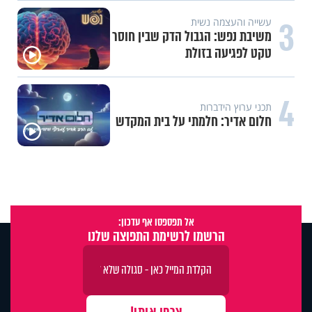
3
עשייה והעצמה נשית
משיבת נפש: הגבול הדק שבין חוסר
טקט לפגיעה בזולת
4
תכני ערוץ הידברות
חלום אדיר: חלמתי על בית המקדש
אל תפספסו אף עדכון:
הרשמו לרשימת התפוצה שלנו