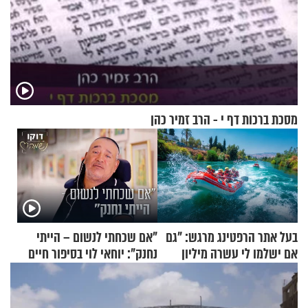
מסכת ברכות דף י - הרב זמיר כהן
בעל אתר הרפטינג מרגש: "גם
"אם שכחתי לנשום – הייתי
אם ישלמו לי עשרה מיליון
נחנק": יוחאי לוי בסיפור חיים
שקלים - לא אפתח בשבת"
מעורר השראה