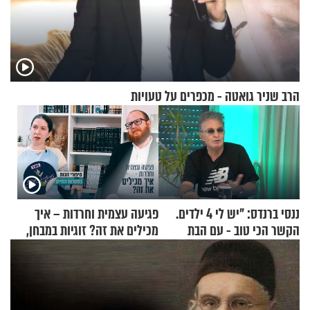
הרב שניר גואטה - מכפרים על טעויות
ננסי ברנדס: "יש לי 4 ילדים.
פגיעה עצמית וחרדות – איך
הקשר הכי טוב - עם הבת
מכילים את זה? זוגיות במבחן,
החרדית"
הפעם עם יהודית ואלתר כהן