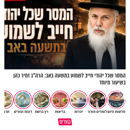
המסר שכל יהודי חייב לשמוע בתשעה באב: הרה"ג זמיר כהן
בשיעור מיוחד
חדשות היום
לומדים תורה
יהדות
בריאות
רץ ברשת
דעות וטורים
תרבות
הבן שלך לא מרגיש כלום, אין לך
סגולה שתעזור לכם למתן את
קצרים
מה לטרוח - הרב ירון יצחקוב
הריבים בבית