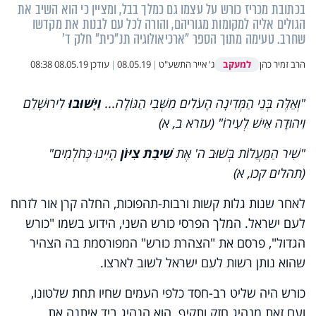
בכתובת מכריז כורש על עצמו גם כמלך בבל, ומציין כי הוא השיב את
הגולים אליה למקומות מגוריהם, והורה לכל עם לבנות את מקדשו
שחרב. טעימה מתוך הספר "ארכיאולוגיה תנ"כית" חלק ד'
למעקב
הרב זמיר כהן
ג' אייר התשע"ט
|
08.05.19
|
עודכן
08.05.19 08:38
"וְאֵלֶּה בְּנֵי הַמְּדִינָה הָעֹלִים מִשְּׁבִי הַגּוֹלָה...
וַיָּשׁוּבוּ
לִירוּשָׁלַ‍ם
וִיהוּדָה אִישׁ לְעִירוֹ" (עזרא ב, א)
"שִׁיר הַמַּעֲלוֹת בְּשׁוּב ה' אֶת
שִׁיבַת צִיּוֹן
הָיִינוּ כְּחֹלְמִים"
(תהלים קכו, א)
לאחר שנות גלות קשות ורבות-תהפוכות, החלה קרן אור לזרוח
לעם ישראל. המלך הפרסי כורש השני, הידוע בשמו "כורש
הגדול", פרסם את "הצהרת כורש" המפורסמת בה הצהיר
שהוא נותן רשות לעם ישראל לשוב לארצו.
כורש היה שליט רב-חסד כלפי העמים שחיו תחת שלטונו,
ועם זאת מנהיג חזק ותקיף. הוא הנהיג ביד איתנה את