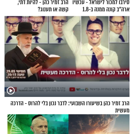
סירבו למכור לישראל - עכשיו
הרב זמיר כהן - להיות דתי,
ארה"ב קונה ממנה ב-1.8
קשה או תענוג?
מיליארד דולר
הרב זמיר כהן בשיעורו השבועי: לדבר נכון בלי להרוס - הדרכה
מעשית