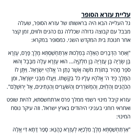
עליית עזרא הסופר
גל העלייה הבא
‎ ‎
היה בראשותו של
‎ ‎
עזרא הסופר
, שעלה
מבבל עם קבוצה גדולה שכללה גם כהנים ולווים, זמן קצר
אחר חנוכת בית המקדש השני. כמסופר במקרא:
"וְאַחַר הַדְּבָרִים הָאֵלֶּה בְּמַלְכוּת אַרְתַּחְשַׁסְתְּא מֶלֶךְ פָּרָס, עֶזְרָא
בֶּן שְׂרָיָה בֶּן עֲזַרְיָה בֶּן חִלְקִיָּה... הוּא עֶזְרָא עָלָה מִבָּבֶל וְהוּא
סֹפֵר מָהִיר בְּתוֹרַת מֹשֶׁה אֲשֶׁר נָתַן ה' אֱלֹהֵי יִשְׂרָאֵל. וַיִּתֶּן לוֹ
הַמֶּלֶךְ כְּיַד ה' אֱלֹהָיו עָלָיו כֹּל בַּקָּשָׁתוֹ. וַיַּעֲלוּ מִבְּנֵי יִשְׂרָאֵל, וּמִן
הַכֹּהֲנִים וְהַלְוִיִּם, וְהַמְשֹׁרְרִים וְהַשֹּׁעֲרִים וְהַנְּתִינִים, אֶל יְרוּשָׁלִָם".
עזרא קיבל מינוי רשמי ממלך פרס ארתחשסתא, להיות שופט
ואחראי רוחני בעניני היהודים בארץ ישראל. וזה עיקר נוסח
המינוי:
"אַרְתַּחְשַׁסְתְּא מֶלֶךְ מַלְכַיָּא לְעֶזְרָא כָהֲנָא: סָפַר דָּתָא דִּי אֱלָהּ