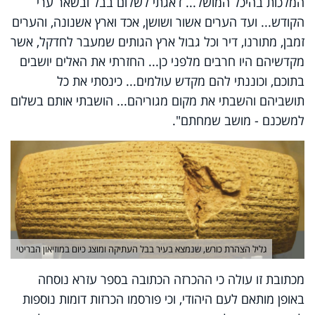
המלכות בהיכל המושל... דאגתי לשלום בבל ובשאר ערי
הקודש... ועד הערים אשור ושושן, אכד וארץ אשנונה, והערים
זמבן, מתורנו, דיר וכל גבול ארץ הגותים שמעבר לחדקל, אשר
מקדשיהם היו חרבים מלפני כן... החזרתי את האלים יושבים
בתוכם, וכוננתי להם מקדש עולמים... כינסתי את כל
תושביהם והשבתי את מקום מגוריהם... הושבתי אותם בשלום
למשכנם - מושב שמחתם".
גליל הצהרת כורש, שנמצא בעיר בבל העתיקה ומוצג כיום במוזיאון הבריטי
מכתובת זו עולה כי ההכרזה הכתובה בספר עזרא נוסחה
באופן מותאם לעם היהודי, וכי פורסמו הכרזות דומות נוספות