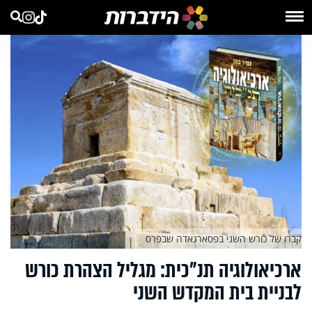
קברו של כורש השני בפסארגאדה שבפרס
ארכיאולוגיה תנ"כית: מגליל הצהרת כורש
לבניית בית המקדש השני