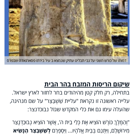
דמותו של כורש השני על גבי תבליט עתיק שנמצא ב עיר בירתו פסארגאדה שבפרס
שיקום הריסות המזבח בהר הבית
בתחילה, רק חלק קטן מהיהודים בחר לחזור לארץ ישראל.
עלייה ראשונה זו נקראת "עליית שֵׁשְׁבַּצַּר" על שם מנהיגה,
שהעלה עימו גם את כלי המקדש שגזל נבוכדנצר:
"וְהַמֶּלֶךְ כּוֹרֶשׁ הוֹצִיא אֶת כְּלֵי בֵית ה', אֲשֶׁר הוֹצִיא נְבוּכַדְנֶצַּר
מִירוּשָׁלִַם, וַיִּתְּנֵם בְּבֵית אֱלֹהָיו... וַיִּסְפְּרֵם
לְשֵׁשְׁבַּצַּר הַנָּשִׂיא