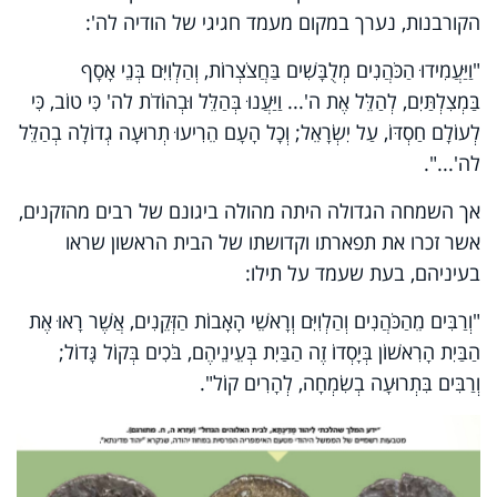
הקורבנות, נערך במקום מעמד חגיגי של הודיה לה':
"וַיַּעֲמִידוּ הַכֹּהֲנִים מְלֻבָּשִׁים בַּחֲצֹצְרוֹת, וְהַלְוִיִּם בְּנֵי אָסָף
בַּמְצִלְתַּיִם, לְהַלֵּל אֶת ה'... וַיַּעֲנוּ בְּהַלֵּל וּבְהוֹדֹת לה' כִּי טוֹב, כִּי
לְעוֹלָם חַסְדּוֹ, עַל יִשְׂרָאֵל; וְכָל הָעָם הֵרִיעוּ תְרוּעָה גְדוֹלָה בְהַלֵּל
לה'...".
אך השמחה הגדולה היתה מהולה ביגונם של רבים מהזקנים,
אשר זכרו את תפארתו וקדושתו של הבית הראשון שראו
בעיניהם, בעת שעמד על תילו:
"וְרַבִּים מֵהַכֹּהֲנִים וְהַלְוִיִּם וְרָאשֵׁי הָאָבוֹת הַזְּקֵנִים, אֲשֶׁר רָאוּ אֶת
הַבַּיִת הָרִאשׁוֹן בְּיָסְדוֹ זֶה הַבַּיִת בְּעֵינֵיהֶם, בֹּכִים בְּקוֹל גָּדוֹל;
וְרַבִּים בִּתְרוּעָה בְשִׂמְחָה, לְהָרִים קוֹל".