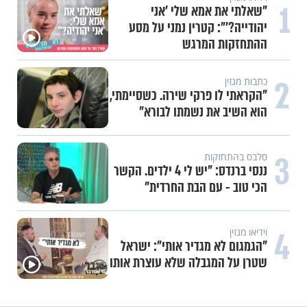
1
"שאלתי את אמא שלי 'אני
יהודייה?'": קטרין נמני על מסע
ההתחזקות המרגש
2
כתבות מגזין
"הקראתי לו פרקי שירה. כשסיימתי,
הוא השיב את נשמתו לבורא"
3
סלבס בהתחזקות
ננסי ברנדס: "יש לי 4 ילדים. הקשר
הכי טוב - עם הבת החרדית"
4
וידיאו מגזין
"הגמגום לא מגדיר אותי": ישראל
שטרן על המגבלה שלא עוצרת אותו