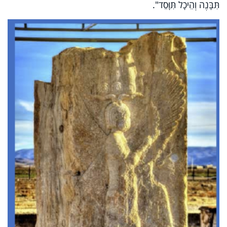
תִּבָּנֶה וְהֵיכָל תִּוָּסֵד".