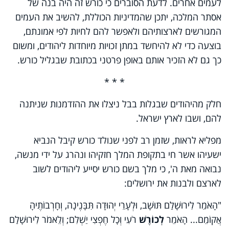
לעמים אחרים. לדעת הסוברים כי כורש זה היה בנה של
אסתר המלכה, יתכן שהמדיניות הכוללת, להשיב את העמים
המגורשים לארצותיהם ולאפשר להם ‏לחיות לפי אמונתם,
בוצעה כדי לא להיחשד במתן זכויות מיוחדות ליהודים, ומשום
כך גם לא הזכיר אותם באופן פרטני בכתובת שבגליל כורש.
* * *
חלק מהיהודים שבגלות בבל ניצלו את ההזדמנות שניתנה
להם, ושבו לארץ ישראל.
מפליא לראות, שזמן רב לפני שנולד כורש קיבל הנביא
ישעיהו אשר חי בתקופת המלך חזקיהו ונהרג על ידי מנשה,
נבואה מאת ה', כי מלך בשם כורש יסייע ליהודים לשוב
לארצם ולבנות את ירושלים:
"הָאֹמֵר לִירוּשָׁלִַם תּוּשָׁב, וּלְעָרֵי יְהוּדָה תִּבָּנֶינָה, וְחָרְבוֹתֶיהָ
אֲקוֹמֵם... הָאֹמֵר
לְכוֹרֶשׁ
רֹעִי וְכָל חֶפְצִי יַשְׁלִם; וְלֵאמֹר לִירוּשָׁלִַם