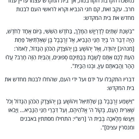
נמשכה הקרבת הקורבנות, אך בית המקדש עצמו עדיין עמד
חרב. עקב זאת, קם חגי הנביא וקרא לראשי העם לבנות
מחדש את בית המקדש:
"בִּשְׁנַת שְׁתַּיִם לְדָרְיָוֶשׁ הַמֶּלֶךְ, בַּחֹדֶשׁ הַשִּׁשִּׁי, בְּיוֹם אֶחָד לַחֹדֶשׁ,
הָיָה דְבַר ה' בְּיַד חַגַּי הַנָּבִיא, אֶל זְרֻבָּבֶל בֶּן שְׁאַלְתִּיאֵל פַּחַת
[מנהיג] יְהוּדָה, וְאֶל יְהוֹשֻׁעַ בֶּן יְהוֹצָדָק הַכֹּהֵן הַגָּדוֹל, לֵאמֹר:
הַעֵת לָכֶם אַתֶּם לָשֶׁבֶת בְּבָתֵּיכֶם סְפוּנִים, וְהַבַּיִת הַזֶּה חָרֵב? עֲלוּ
הָהָר וַהֲבֵאתֶם עֵץ, וּבְנוּ הַבָּיִת".
דבריו התקבלו על ידם ועל ידי העם, שהחלו לבנות מחדש את
בית המקדש:
"וַיִּשְׁמַע זְרֻבָּבֶל בֶּן שַׁלְתִּיאֵל וִיהוֹשֻׁעַ בֶּן יְהוֹצָדָק הַכֹּהֵן הַגָּדוֹל וְכֹל
שְׁאֵרִית הָעָם, בְּקוֹל ה' אֱלֹהֵיהֶם, וְעַל דִּבְרֵי חַגַּי הַנָּבִיא... וַיָּבֹאוּ
וַיַּעֲשׂוּ מְלָאכָה בְּבֵית ה' [רש"י:
‎
התחילו מסתתין באבנים
ומנסרין עצים]".