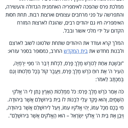
ממלכת פרס שהפכה לאימפריה האחמנית הגדולה והעשירה,
והתפרשה על פני מרחבים עצומים וארצות רבות. תחת חסות
האימפריה חיו גם יהודים רבים, שהוגלו לארצות המזרח
הקדום על ידי מלכי אשור ובבל.
המלך קרא ועודד את היהודים שתחת שלטונו לשוב לארצם
ולבנות מחדש את
בית המקדש
החרב,‏
‎ ‎
כמסופר בספר עזרא:‏
"וּבִשְׁנַת אַחַת לְכוֹרֶשׁ מֶלֶךְ פָּרַס, לִכְלוֹת דְּבַר ה' מִפִּי יִרְמְיָה,
הֵעִיר ה' אֶת רוּחַ כֹּרֶשׁ מֶלֶךְ פָּרַס, וַיַּעֲבֶר קוֹל בְּכָל מַלְכוּתוֹ וְגַם
בְּמִכְתָּב לֵאמֹר:
כֹּה אָמַר כֹּרֶשׁ מֶלֶךְ פָּרַס: כֹּל מַמְלְכוֹת הָאָרֶץ נָתַן לִי ה' אֱלֹקי
הַשָּׁמָיִם, וְהוּא פָקַד עָלַי לִבְנוֹת לוֹ בַיִת בִּירוּשָׁלַ‍ם אֲשֶׁר בִּיהוּדָה.
מִי בָכֶם מִכָּל עַמּוֹ, יְהִי אֱלֹקיו עִמּוֹ, וְיַעַל לִירוּשָׁלַ‍ם אֲשֶׁר בִּיהוּדָה,
וְיִבֶן אֶת בֵּית ה' אֱלֹקי יִשְׂרָאֵל – הוּא הָאֱלֹקים אֲשֶׁר בִּירוּשָׁלָ‍ם".