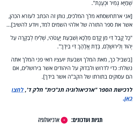
שְׁמַיָּא גְּמִיר וּכְעֶנֶת".
[אני ארתחשסתא מלך המלכים, נותן זה הכתב לעזרא הכהן,
אשר את ספר התורה של אלהי השמים למד, ויודע להשיב]...
"כָּל קֳבֵל דִּי מִן קֳדָם מַלְכָּא וְשִׁבְעַת יָעֲטֹהִי, שְׁלִיחַ לְבַקָּרָה עַל
יְהוּד וְלִירוּשְׁלֶם, בְּדָת אֱלָהָךְ דִּי בִידָךְ".
[
בשביל כך, מאת המלך ושבעת יועציו רואי פני המלך אתה
נשלח:
כדי לדרוש ולבדוק על היהודים אשר בירושלים, אם
הם עסוקים בתורתו של הקב"ה ‏אשר בידך].
לרכישת הספר "ארכיאולוגיה תנ"כית" חלק ד',
לחצו
כאן.
תגיות ועדכונים:
ארכיאולוגיה