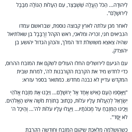
לִיהוּדָה... הַכֹּל הֶעֱלָה שֵׁשְׁבַּצַּר, עִם הֵעָלוֹת הַגּוֹלָה מִבָּבֶל
לִירוּשָׁלִָם".
לאחר מכן עלתה לארץ קבוצה נוספת, שבראשם עמדו
הנביאים חגי, זכריה ומלאכי, ראש הקהל זְרֻבָּבֶל בן שאלתיאל
שהיה צאצא משושלת דוד המלך, ו
הכהן הגדול יהושע בן
יהוצדק.
עם הגיעם לירושלים החלו העולים לשקם את המזבח ההרוס,
כדי לחדש מיד את הקרבת הקורבנות לה', למרות שבית
המקדש עדיין לא נבנה מחדש. כמתואר בספר עזרא:
"וַיֵּאָסְפוּ הָעָם כְּאִישׁ אֶחָד אֶל יְרוּשָׁלִָם... וַיִּבְנוּ אֶת מִזְבַּח אֱלֹהֵי
יִשְׂרָאֵל לְהַעֲלוֹת עָלָיו עֹלוֹת, כַּכָּתוּב בְּתוֹרַת מֹשֶׁה אִישׁ הָאֱלֹהִים.
וַיָּכִינוּ הַמִּזְבֵּחַ עַל מְכוֹנֹתָיו... וַיַּעֲלוּ עָלָיו עֹלוֹת לה'... וְהֵיכַל ה'
לֹא יֻסָּד".
כשהושלמה מלאכת שיקום המזבח וחודשה הקרבת