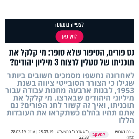
לצפייה בתמונה
לחץ כאן
נס פורים, הסיפור שלא סופר: מי קלקל את
תוכניתו של סטלין לרצוח 3 מיליון יהודים?
לאחרונה נחשפו מסמכים חשובים ביותר
שגילו כי הצורר הסובייטי ציווה בשנת
1953, לבנות ארבעה מחנות עבודה עבור
מיליוני היהודים שבארצו. מי קלקל את
תוכניתו, ואיך זה קשור לחג הפורים? גם
אתם תהיו בהלם כשתקראו את העובדות
הללו
שירה דאבוש
כ"א אדר ב' התשע"ט
|
28.03.19
|
עודכן
28.03.19
למעקב
(כהן)
22:33