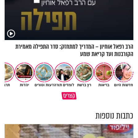
הרב רפאל אוחיון – המדריך למתחזק: סדר התפילה מאמירת
הקורבנות ועד קריאת שמע
חדשות היום
בריאות
רץ ברשת
לומדים תורה
דעות וטורים
יהדות
תרבות
פותחים פתח קטן - ומקבלים עול
קצרים
תשתמש באהבה של השם לטובתך
עצום
כתבות נוספות