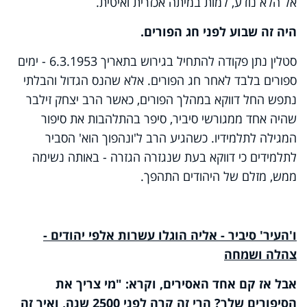
אל הלא נודע, למות במיתה אכזרית ואיטית.
היה זה שבוע לפני חג הפורים.
סטלין נתן פקודה להתחיל בגירוש בתאריך 6.3.1953 - ימים
ספורים בלבד לאחר חג הפורים. אלא שהנס הגדול והבלתי
נתפש החל דווקא במהלך הפורים, כאשר הרב יצחק זילבר
שהיה אחד ממגורשי סיביר, סיפר בהתלהבות את סיפור
המגילה לתלמידיו. כשהגיע הרב ל'ונהפוך הוא' הסביר
לתלמידים כי דווקא בעת שנגזרה הגזרה - באותה נשימה
ממש, מזלם של היהודים התהפך.
ו'העיר' סיביר - אליה הוגלו עשרות אלפי יהודים -
צהלה ושמחה
אבל אז קם אחד האסירים, וקרא: "מי צריך את
הסיפורים שלך? הרי זה קרה לפני 2500 שנה, ואיך זה