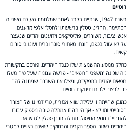
רוסיים
בשנת 1947, שנתיים בלבד לאחר שמלחמת העולם השנייה
הסתיימה, החליט סטלין ברשעותו 'לחסל' אלפי מדענים,
אנשי ציבור, משוררים, פוליטיקאים וידוענים יהודים שנעצרו
על לא עוול בכפם, הונחו מאחורי סוגר ובריח ועונו בייסורים
קשים.
כחלק ממסע ההשמצות שלו כנגד היהודים, פורסם בתקשורת
מה שכונה 'משפט הרופאים' - פרשה עגומה שעל פיה מעלו
רופאים יהודים בתפקידם, וניצלו את השררה שניתנה להם
כדי לרצוח ילדים ותינוקות רוסיים.
כמובן שהייתה זו עלילת שווא אכזרית, פרי דמיונו של הצורר
הסובייטי ותו לא - אך הייתה זו אמתלה טובה מספיק עבורו
להתחיל במסע החיסול. תחילה תכנן סטלין לגרש את
היהודים לאזורי הספר הקרים והרחוקים שאינם ראויים למגורי