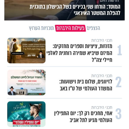
חדשות היום
המוסד: הודחו שני בכירים בשל הכישלון בתוכנית
להפלת המשטר האיראני
הנצפים
פעילות הידברות
תוכניות הערוץ
תכני הידברות
1
מזוזות, ציציות וספרים מחזקים:
המיזם שיביא שמירה רוחנית לאלפי
חיילי צה"ל
2
תכני הידברות
לזיווגים, שלום בית וישועות:
המשדר העולמי של ט"ו באב
3
תכני הידברות
אחי, מחכים רק לך: יום התפילין
העולמי מגיע לתל אביב