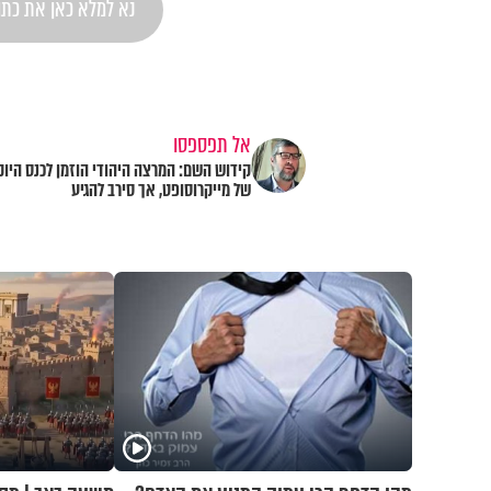
אל תפספסו
קידוש השם: המרצה היהודי הוזמן לכנס היוק
של מייקרוסופט, אך סירב להגיע