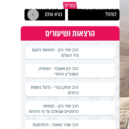
קצרים
מדוע האמונה נמשלה
גם ׳הרע׳ זה הרחמים של
האם מ
למלח?
בורא עולם
בשבת
הרצאות ושיעורים
הרב זמיר כהן - התהוות היקום
וגיל העולם
הרב ירון אשכנזי - הציצית,
השכפ"ץ היהודי
הרב יצחק בצרי - גלגול נשמות
ביהדות
הרב זמיר כהן - הכוחות
הרוחניים שבאדם על פי היהדות
הרב שניר גואטה - ההזדמנות