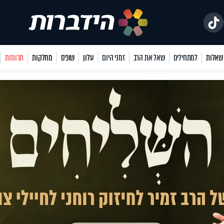
למתחילים
שאל את הרב
זמני היום
עלון
שופס
מחלקות
תרומות