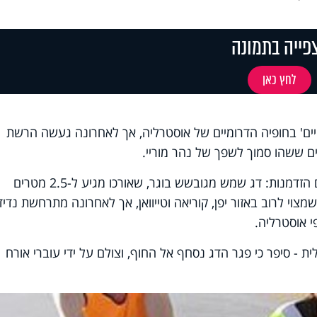
פייה בתמונה
לחץ כאן
ויים' בחופיה הדרומיים של אוסטרליה, אך לאחרונה געשה הרשת
ים ששהו סמוך לשפך של נהר מוריי.
אז אם עוד לא שמעתם עליו, כעת יש לכם הזדמנות: דג שמש מגובשש בוגר, שאורכו מגיע ל-2.5 מטרים
"ג. מדובר בדג שמצוי לרוב באזור יפן, קוריאה וטייוואן, אך לאחרונה מתרחשת נדי
י אוסטרליה.
ית - סיפר כי פגר הדג נסחף אל החוף, וצולם על ידי עוברי אורח