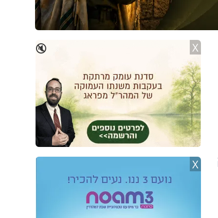
X
🔇
X