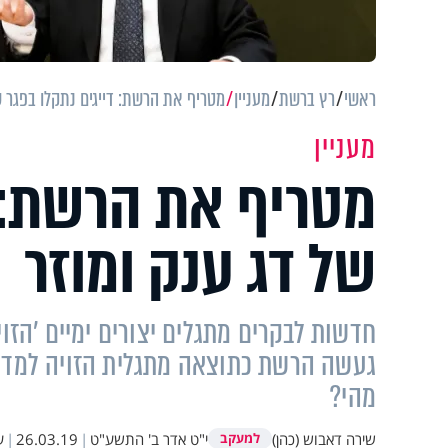
ראשי
רץ ברשת
מעניין
מטריף את הרשת: דייגים נתקלו בפגר ש
מעניין
מטריף את הרשת: ד
של דג ענק ומוזר
חדשות לבקרים מתגלים יצורים ימיים 'הזו
געשה הרשת כתוצאה מתגלית הזויה למדי ש
מהי?
שירה דאבוש (כהן)
י"ט אדר ב' התשע"ט
|
26.03.19
|
ע
למעקב