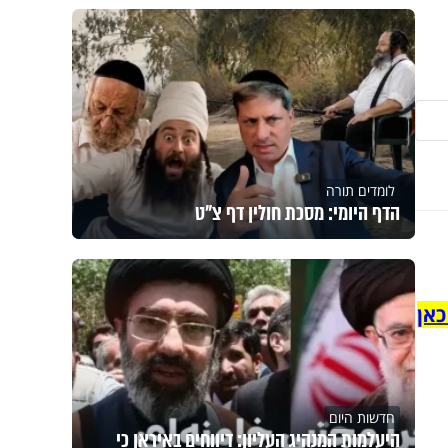
לומדים תורה
הדף היומי: מסכת חולין דף צ"ט
כאן
חדשות היום
היעלמות המנהיג העליון: דיווחים באיראן כי