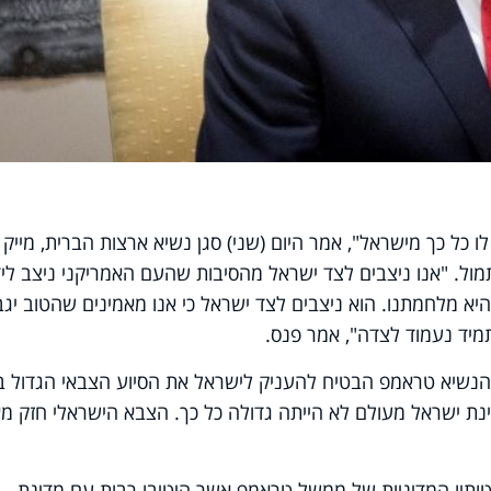
 כל כך מישראל", אמר היום (שני) סגן נשיא ארצות הברית, מייק
ול. "אנו ניצבים לצד ישראל מהסיבות שהעם האמריקני ניצב ליד
יא מלחמתנו. הוא ניצבים לצד ישראל כי אנו מאמינים שהטוב יגב
תמיד נעמוד לצדה", אמר פנס.
 "הנשיא טראמפ הבטיח להעניק לישראל את הסיוע הצבאי הגדול ב
נת ישראל מעולם לא הייתה גדולה כל כך. הצבא הישראלי חזק מא
ותיו המדיניות של ממשל טראמפ אשר היטיבו רבות עם מדינת