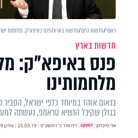
ראשי
חדשות היום
חדשות בארץ
פנס באיפא"ק: מלחמות ישרא
חדשות בארץ
פנס באיפא"ק: מל
מלחמותינו
בנאום אוהד במיוחד כלפי ישראל, הסביר ס
בגולן שקיבל הנשיא טראמפ, נעשתה למען
אלי פייבלזון
י"ח אדר ב' התשע"ט
|
25.03.19
|
עודכן
:42
למעקב