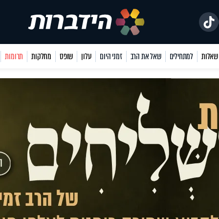
למתחילים
שאל את הרב
זמני היום
עלון
שופס
מחלקות
תרומות