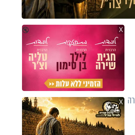
X
🔇
רה
X