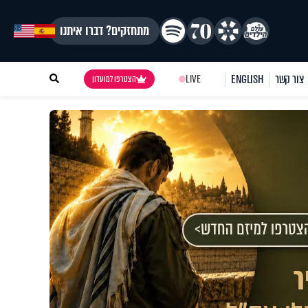
מתחזקים? דברו איתנו
צור קשר
ENGLISH
LIVE
הצטרפו למועדון