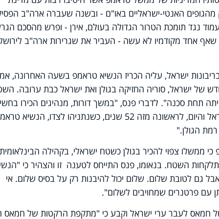
מהגופים האנטי-ישראליים באו"ם - ובשנה שעברה ארה"ב הפסי
וד נגד תומכת הטרור הגדולה בעולם, אירן - ופרש מהסכם הגרעי
ף אחד מקודמיו לא עשה - העביר את שגרירות ארה"ב לירושלי
יבונות ישראל, עליה הכריז הנשיא טראמפ בשעה האחרונה, אמ
רי לידתה מחדש של ישראל, סוריה החזיקה בגולן ואת ישראל כבת ערובה. הש
תה תחת סכנה". לדברי פנס, "במשך דורות, מנהיגים הכירו בחשי
האסטרטגית של הגולן לביטחונה של ישראל והיום, לראשונה מזה 52 שנים, כשנתניהו לצדו, הנשיא טר
רמת הגולן
".
י ממשלו צפוי להכיר בגולן כשטח ישראלי, בקהילה הבינלאומית ג
תלקחות השטח. בנאומו, פנס התייחס לטענה זו והצהיר כי "הנשי
 גם לטובת שלום. שלום יכול להיבנות רק על בסיס שלום. אי
ן עם פרטנרים שמחויבים לשלום".
של חמאס לעבר ערי ישראל וקבע כי "מתקפת הרקטות של חמאס ה