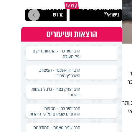
באיזה ארץ לומדים יותר
קצרים
גמרא בדרום קוריאה או
כל מה שנשבר יכול להיבנות
האם מ
בישראל?
מחדש
בשבת
הרצאות ושיעורים
הרב זמיר כהן - התהוות היקום
וגיל העולם
הרב ירון אשכנזי - הציצית,
ו
השכפ"ץ היהודי
ר
הרב יצחק בצרי - גלגול נשמות
ביהדות
יותר
הרב זמיר כהן - הכוחות
י
הרוחניים שבאדם על פי היהדות
הרב שניר גואטה - ההזדמנות