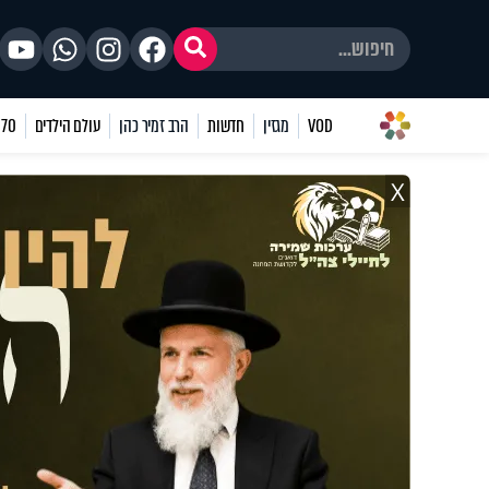
VOD
מגזין
חדשות
הרב זמיר כהן
עולם הילדים
70 שאלות
X