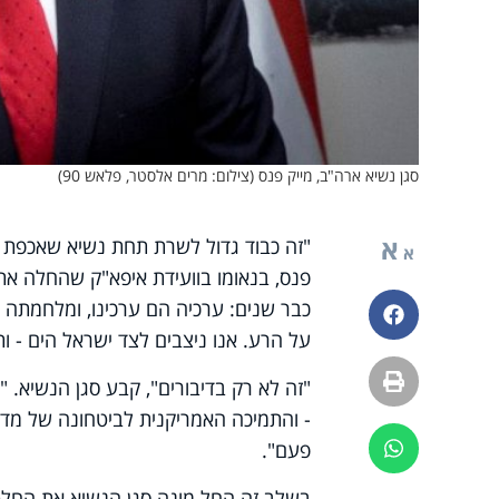
סגן נשיא ארה"ב, מייק פנס (צילום: מרים אלסטר, פלאש 90)
א
"זה כבוד גדול לשרת תחת נשיא שאכפת לו
א
פנס, בנאומו בוועידת איפא"ק שהחלה אתמ
כבר שנים: ערכיה הם ערכינו, ומלחמתה ה
פייסבוק
על הרע. אנו ניצבים לצד ישראל הים - ו
הדפסה
"זה לא רק בדיבורים", קבע סגן הנשיא.
- והתמיכה האמריקנית לביטחונה של מדי
פעם".
ווטסאפ
בשלב זה החל מונה סגן הנשיא את החלט