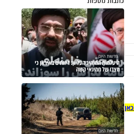
כתבות נוספות
חדשות היום
היעלמות המנהיג העליון: דיווחים באיראן כי
מצבו של חמינאי קשה
כאן
חדשות היום