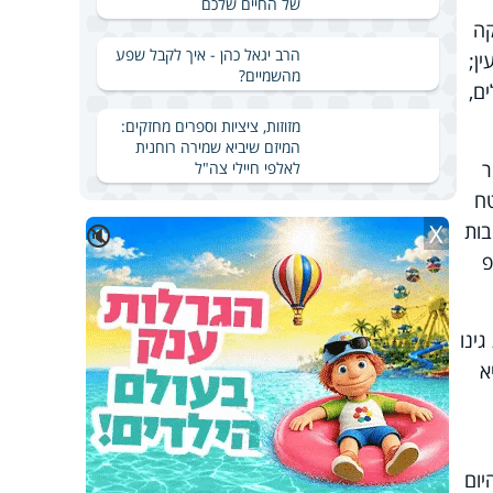
של החיים שלכם
קה
הרב יגאל כהן - איך לקבל שפע
ן;
מהשמיים?
ם,
מזוזות, ציציות וספרים מחזקים:
המיזם שיביא שמירה רוחנית
ר
לאלפי חיילי צה"ל
טח
X
בות
🔇
אמפ
ינו
א
יום