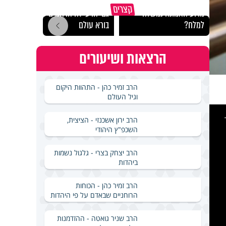
קצרים
מדוע האמונה נמשלה
גם ׳הרע׳ זה הרחמים של
האם מ
למלח?
בורא עולם
בשבת
הרצאות ושיעורים
הרב זמיר כהן - התהוות היקום
וגיל העולם
This
is
a
הרב ירון אשכנזי - הציצית,
modal
windo
השכפ"ץ היהודי
הרב יצחק בצרי - גלגול נשמות
ביהדות
הרב זמיר כהן - הכוחות
הרוחניים שבאדם על פי היהדות
הרב שניר גואטה - ההזדמנות