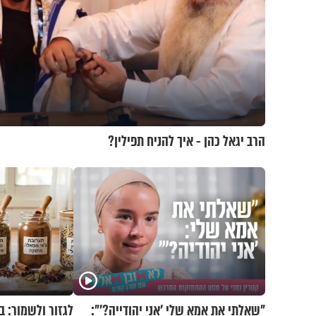
הרב יגאל כהן - איך להניח תפילין?
"שאלתי את אמא שלי 'אני יהודייה?'":