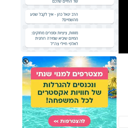
של החיים שלכם
הרב יגאל כהן - איך לקבל שפע
מהשמיים?
מזוזות, ציציות וספרים מחזקים:
המיזם שיביא שמירה רוחנית
לאלפי חיילי צה"ל
X
🔇