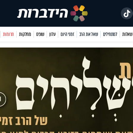
למתחילים
שאל את הרב
זמני היום
עלון
שופס
מחלקות
תרומות