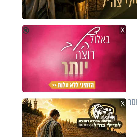
X
🔇
מר
X