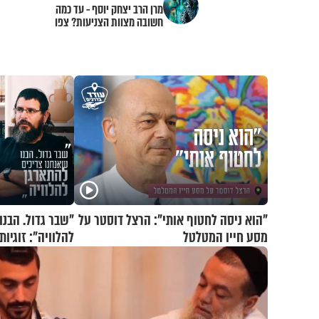
מרן הרב יצחק יוסף - עד כמה
חשובה מצוות הצניעות? צפו
"הוא ניסה לחטוף אותי": הרצל דוסטר על
"שבר גדול. הבנו
מסע חייו המטלטל
להלוויה": זוגיו
וגד דנינו