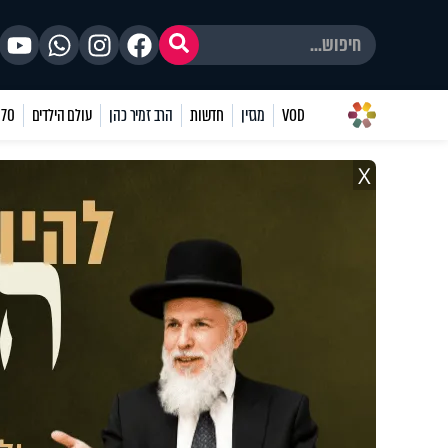
VOD
מגזין
חדשות
הרב זמיר כהן
עולם הילדים
70 שאלות
X