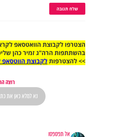
שלח תגובה
בהשתתפות הרה"ג זמיר כהן שליט
>> להצטרפות
לקבוצת הווטסאפ ל
רוצה הת
אל תפספסו