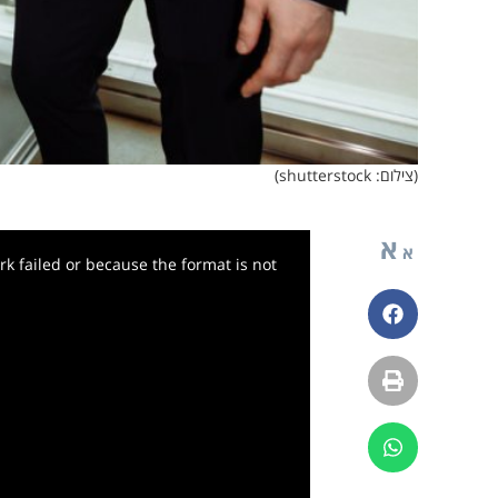
(צילום: shutterstock)
א
א
k failed or because the format is not
פייסבוק
הדפסה
ווטסאפ