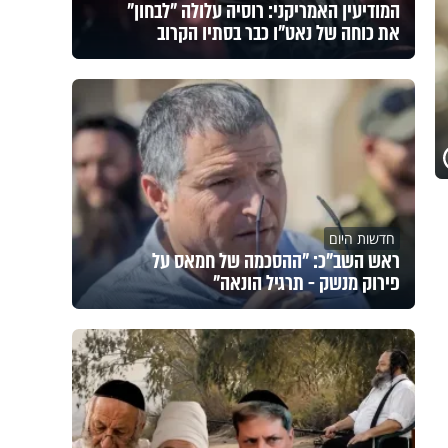
המודיעין האמריקני: רוסיה עלולה "לבחון"
את כוחה של נאט"ו כבר בסתיו הקרוב
חדשות היום
ראש השב"כ: "ההסכמה של חמאס על
פירוק מנשק - תרגיל הונאה"