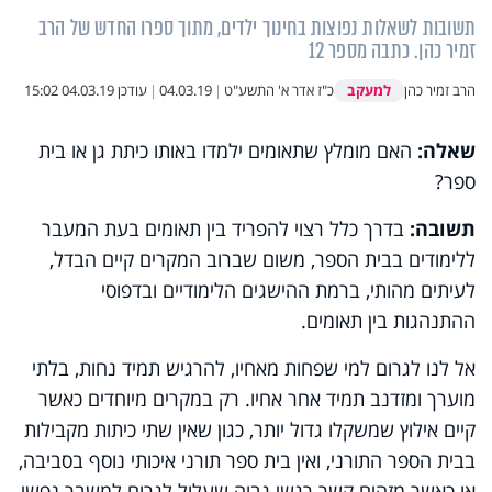
תשובות לשאלות נפוצות בחינוך ילדים, מתוך ספרו החדש של הרב
זמיר כהן. כתבה מספר 12
למעקב
הרב זמיר כהן
כ"ז אדר א' התשע"ט
|
04.03.19
|
עודכן
04.03.19 15:02
שאלה:
האם מומלץ שתאומים ילמדו באותו כיתת גן או בית
ספר?
תשובה:
בדרך כלל רצוי להפריד בין תאומים בעת המעבר
ללימודים בבית הספר, משום שברוב המקרים קיים הבדל,
לעיתים מהותי, ברמת ההישגים הלימודיים ובדפוסי
ההתנהגות בין תאומים.
אל לנו לגרום למי שפחות מאחיו, להרגיש תמיד נחות, בלתי
מוערך ומזדנב תמיד אחר אחיו. רק במקרים מיוחדים כאשר
קיים אילוץ שמשקלו גדול יותר, כגון שאין שתי כיתות מקבילות
בבית הספר התורני, ואין בית ספר תורני איכותי נוסף בסביבה,
או כאשר מזהים קשר רגשי גבוה שעלול לגרום למשבר נפשי