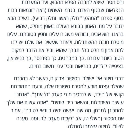
והסימטרי שיצא למרבה הפלא מהבוץ, ועד המערכות
הנפלאות שבגוף האדם ובגרמי השמים (ראה דוגמאות רבות
בסוף ספרנו "המהפך" חלק ראשון וחלק רביעי). בשלב הבא
ידובר על מתן האמון בבורא העולם באופן מוחלט, שהוא
בראנו והוא אבינו, ובוודאי משגיח עלינו וחפץ בטובתנו. עלינו
מוטלת חובת ההשתדלות, ולאחר שעשינו את שלנו יש לנו
לתת אמון מוחלט בה' יתברך שהוא יוביל את הדבר למקום
הטוב ביותר עבורנו. כך במבחנים, כך בפרנסה, כך בנישואין,
בציפייה לילדים, בבריאות ובכל ענין חשוב בחיים.
דברי חיזוק אלו ישולבו בסיפורי צדיקים, כאשר לא בהכרח
שהילד עצמו מודע למטרת סיפורים אלה. ובעת התמודדות
וקושי של הילד, יש להזכיר מידי פעם: "ה' אתך". "אנחנו
עושים השתדלות, והשאר בידי שמים". "אתה עשית את שלך
להתכונן למבחן, מה שה' יעשה יהיה בוודאי לטובה". אמור
את הפסוק (משלי טז, א): "לְאָדָם מַעַרְכֵי לֵב, וּמֵה' מַעֲנֵה
לָשׁוֹן", לחיזוק עצמך ולסגולה.