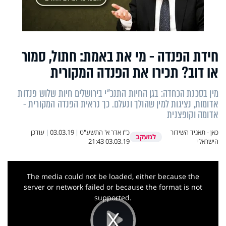
חידת הפנדה - מי את באמת: חתול, סמור
או דוב? תכירו את הפנדה המקורית
מין בסכנת הכחדה: בגן החיות התנכ"י בירושלים חיות שלוש פנדות
אדומות, נציגות למין שהולך ונעלם. כך נראית הפנדה המקורית -
אדומה וקופצנית
כאן - תאגיד השידור
כ"ו אדר א' התשע"ט
|
03.03.19
|
עודכן
למעקב
הישראלי
03.03.19 21:43
This
is
a
The media could not be loaded, either because the
modal
window.
server or network failed or because the format is not
supported.