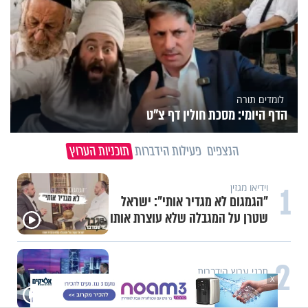
לומדים תורה
הדף היומי: מסכת חולין דף צ"ט
הנצפים
פעילות הידברות
תוכניות הערוץ
1
וידיאו מגזין
"הגמגום לא מגדיר אותי": ישראל
שטרן על המגבלה שלא עוצרת אותו
2
תכני ערוץ הידברות
X
חלום אדיר: מקבץ סגולות