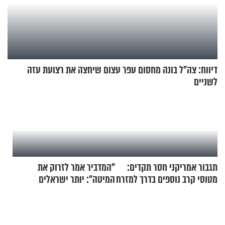
דיווח: צה"ל בונה מחסום עפר עצום שיחצה את רצועת עזה
לשניים
תגבור אמריקני חסר תקדים:
"המדביר אמר לזרוק את
מטוסי קרב נוספים בדרך למזרח
המיטה": יותר ישראלים
התיכון
מדווחים על מכת פשפשי
המיטה