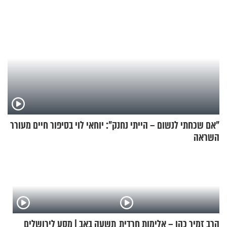
"אם שכחתי לנשום – הייתי נחנק": יוחאי לוי בסיפור חיים מעורר
השראה
הרב זמיר כהן – אלימות חרדית
תשעה באב | מסע לירושלים