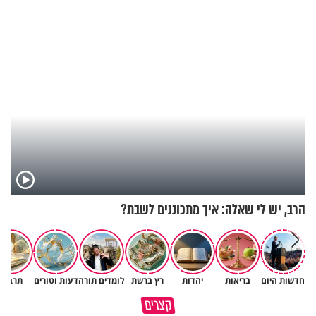
הרב, יש לי שאלה: איך מתכוננים לשבת?
חדשות היום
בריאות
יהדות
רץ ברשת
לומדים תורה
דעות וטורים
תרבות
כיצד ניתן להרחיב דעתו של
קצרים
האדם? הרב חיים פוקס
כל מה שנשבר יכול להיבנות מחד