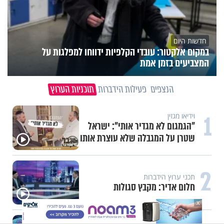
חדשות היום
במקום אלקטור: עובדי הקלפיות ידווחו למפלגות על
המצביעים בזמן אמת
הנצפים
פעילות הידברות
תוכניות הערוץ
1
וידיאו מגזין
"הגמגום לא מגדיר אותי": ישראל
שטרן על המגבלה שלא עוצרת אותו
2
תכני ערוץ הידברות
חלום אדיר: מקבץ סגולות
X