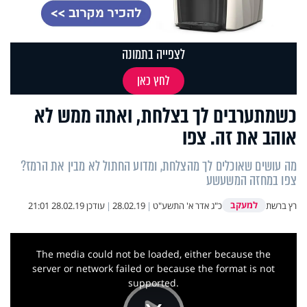
לצפייה בתמונה
לחץ כאן
כשמתערבים לך בצלחת, ואתה ממש לא
אוהב את זה. צפו
מה עושים שאוכלים לך מהצלחת, ומדוע החתול לא מבין את הרמז?
צפו במחזה המשעשע
למעקב
רץ ברשת
כ"ג אדר א' התשע"ט
|
28.02.19
|
עודכן
28.02.19 21:01
This
is
a
The media could not be loaded, either because the
modal
window.
server or network failed or because the format is not
supported.