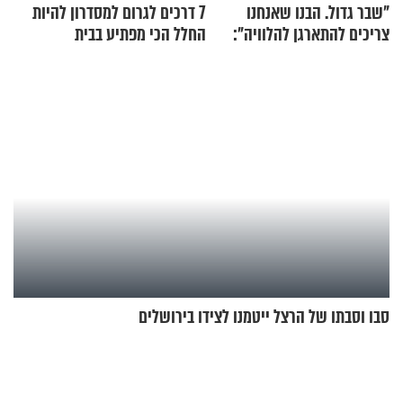
"שבר גדול. הבנו שאנחנו
7 דרכים לגרום למסדרון להיות
צריכים להתארגן להלוויה":
החלל הכי מפתיע בבית
זוגיות במבחן, הפעם עם מרים
וגד דנינו
סבו וסבתו של הרצל ייטמנו לצידו בירושלים