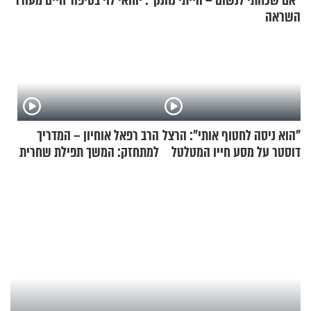
"אם שכחתי לנשום – הייתי נחנק": יוחאי לוי בסיפור חיים מעורר
השראה
"הוא ניסה לחטוף אותי": הרצל
הרב רפאל אוחיון – המדריך
דוסטר על מסע חייו המטלטל
למתחזק: המשך תפילת שחרית
מאשרי ועד עלינו