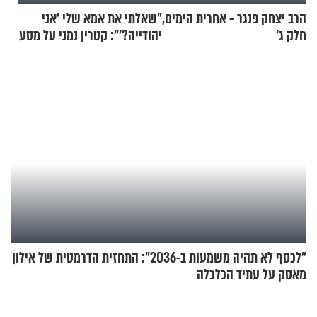
הרב יצחק פנגר - אחרית הימים,
"שאלתי את אמא שלי 'אני
חלק ג’
יהודייה?'": קטרין נמני על מסע
ההתחזקות המרגש
"לכסף לא תהיה משמעות ב-2036": התחזית הדרמטית של אילון
מאסק על עתיד הכלכלה