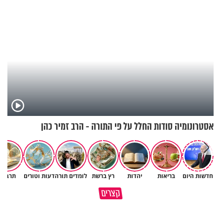
אסטרונומיה סודות החלל על פי התורה - הרב זמיר כהן
חדשות היום
בריאות
יהדות
רץ ברשת
לומדים תורה
דעות וטורים
תרבות
תהיו אהרון הכהן - תשכינו שלום
כל קושי שחווית היה ניסיון לרומם
קצרים
ותרדפו שלום
אותך