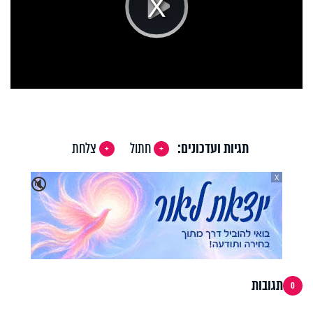
Play
Video
תגיות ועדכונים:
חתול
צלחת
X
🔇
תגובות
0