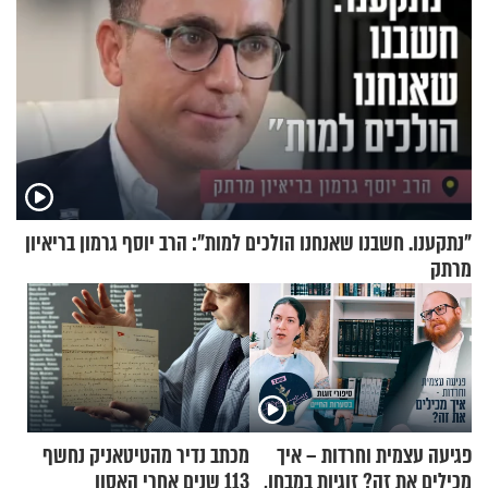
"נתקענו. חשבנו שאנחנו הולכים למות": הרב יוסף גרמון בריאיון
מרתק
פגיעה עצמית וחרדות – איך
מכתב נדיר מהטיטאניק נחשף
מכילים את זה? זוגיות במבחן,
113 שנים אחרי האסון