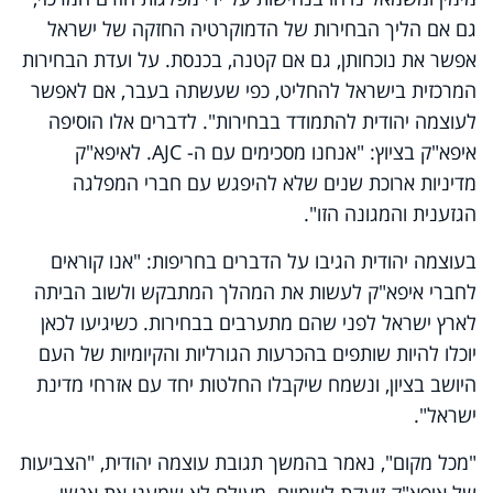
גם אם הליך הבחירות של הדמוקרטיה החזקה של ישראל
אפשר את נוכחותן, גם אם קטנה, בכנסת. על ועדת הבחירות
המרכזית בישראל להחליט, כפי שעשתה בעבר, אם לאפשר
לעוצמה יהודית להתמודד בבחירות". לדברים אלו הוסיפה
איפא"ק בציוץ:
"
אנחנו מסכימים עם ה-
AJC
. לאיפא"ק
מדיניות ארוכת שנים שלא להיפגש עם חברי המפלגה
הגזענית והמגונה הזו".
בעוצמה יהודית הגיבו על הדברים בחריפות: "אנו קוראים
לחברי איפא"ק לעשות את המהלך המתבקש ולשוב הביתה
לארץ ישראל לפני שהם מתערבים בבחירות. כשיגיעו לכאן
יוכלו להיות שותפים בהכרעות הגורליות והקיומיות של העם
היושב בציון, ונשמח שיקבלו החלטות יחד עם אזרחי מדינת
ישראל".
"מכל מקום", נאמר בהמשך תגובת עוצמה יהודית, "הצביעות
של איפא"ק זועקת לשמיים. מעולם לא שמענו את אנשי