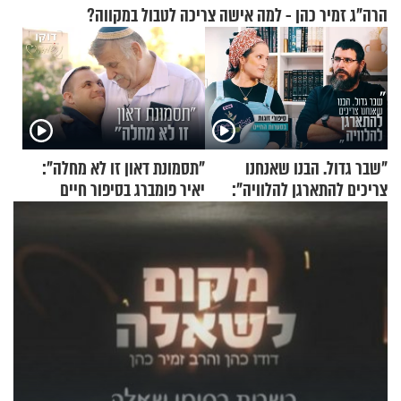
הרה"ג זמיר כהן - למה אישה צריכה לטבול במקווה?
"שבר גדול. הבנו שאנחנו
"תסמונת דאון זו לא מחלה":
צריכים להתארגן להלוויה":
יאיר פומברג בסיפור חיים
זוגיות במבחן, הפעם עם מרים
מעורר השראה
וגד דנינו