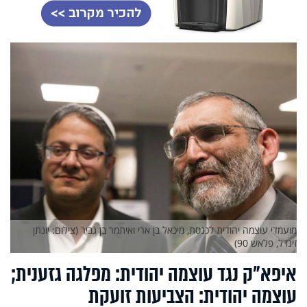
מועמדי עוצמה יהודית לכנסת, מיכאל בן ארי ואיתמר בן גביר (צילום: יונתן
זינדל, פלאש 90)
איפא"ק נגד עוצמה יהודית: מפלגה גזענית;
עוצמה יהודית: הצביעות זועקת