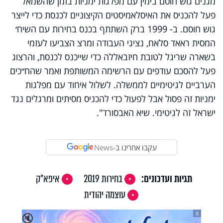
מגנים גוש חוסם בימין עם מפלגות ימניות בזמן שהשמאל
פעל להכניס את האיסלאמיסטים הקיצוניים לכנסת כדי לייצר
גוש חוסם. ב- 1999 ברק השתתף בכנס בחירות עם השיח׳
המסית ראאד סלאח, נציגי העבודה ומרצ הצביעו לעזמי
בשארה שריגל לטובת חיזבאללה כדי שייכנס לכנסת, והרצוג
פעל להסכם עודפים עם הרשימה המשותפת ואמר שהח״כים
הערביים לגיטימיים לממשלה. לשלול איחוד עם מפלגות
ימניות זה פסול אבל לפעול כדי להכניס מסיתים ומרגלים נגד
ישראל זה לגיטימי. שיא האבסורד".
עקבו אחרינו ב-
News
תגיות ועדכונים:
בחירות 2019
איפא"ק
עוצמה יהודית
X
🔇