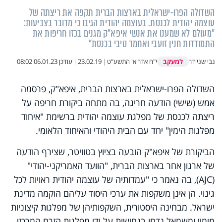
השדולה הפרו-ישראלית בארצות הברית תקפה את ריצתה של
עוצמה יהודית לכנסת. בעוצמה יהודית הגיבו כי מדובר בצביעות:
"מעולם לא שמענו את אנשי איפא"ק מגנים בכזו חריפות את
התמודדות חנין זועבי ואחמד טיבי בכנסת"
למעקב
גבי שניידר
י"ח אדר א' התשע"ט
|
23.02.19
|
עודכן
06.01.23 08:02
השדולה הפרו-ישראלית בארצות הברית, איפא"ק, פרסמה
אמש (שישי) הודעה חריגה, בה מתחה ביקורת חריפה על
ריצתה לכנסת של מפלגת עוצמה יהודית ברשימת "איחוד
מפלגות הימין" יחד עם הבית היהודי והאיחוד הלאומי.
הביקורת של איפא"ק הובעה בציוץ בטוויטר, שצירף הודעה
של ארגון אחר בארצות הברית, "הוועד האמריקני-יהודי"
(
AJC
), בה נאמר כי "עמדותיה של עוצמה יהודית ראויות לכל
גינוי. הן אינן משקפות את ערכי היסוד עליהם הוקמה מדינת
ישראל. מבחינה היסטורית, השקפותיהן של מפלגות קיצוניות
מימין ומשמאל נדחו בנחישות על ידי מפלגות הזרם המרכזי,