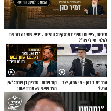
מזוזות, ציציות וספרים מחזקים: המיזם שיביא שמירה רוחנית
לאלפי חיילי צה"ל
הרב זמיר כהן - מי אתה, יצר
קוד פתוח | סדריק בן שבת: "אין
הרע?
מצב שאני לא מכבד אותך
בבוקר בהנחת תפילין"