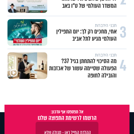
המשדר העולמי של ט"ו באב
3
תכני הידברות
אחי, מחכים רק לך: יום התפילין
העולמי מגיע לתל אביב
תכני הידברות
4
מה הסיכוי להתחתן בגיל 37?
הפעולה שסיימה עשור של אכזבות
והובילה לחופה
אל תפספסו אף עדכון:
הרשמו לרשימת התפוצה שלנו