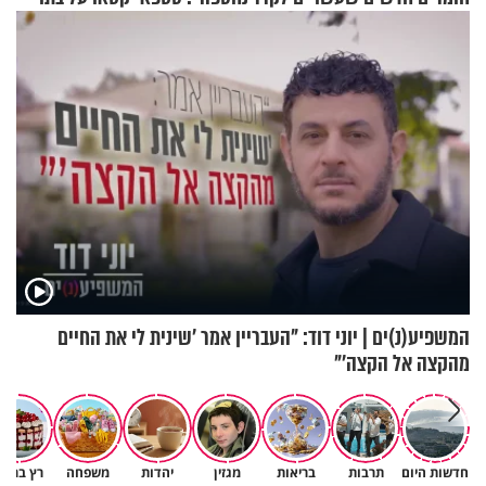
בתים
הנעדרת
המשפיע(נ)ים | יוני דוד: "העבריין אמר 'שינית לי את החיים
מהקצה אל הקצה'"
חדשות היום
תרבות
בריאות
מגזין
יהדות
משפחה
רץ ברשת