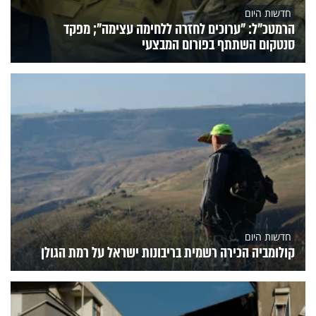
חדשות היום
הרמטכ״ל: "ערוכים לחזרה ללחימה עצימה"; מפקד
סנטקום השתתף בפורום המבצעי
חדשות היום
קולומביה הכירה רשמית בריבונות ישראל על רמת הגולן