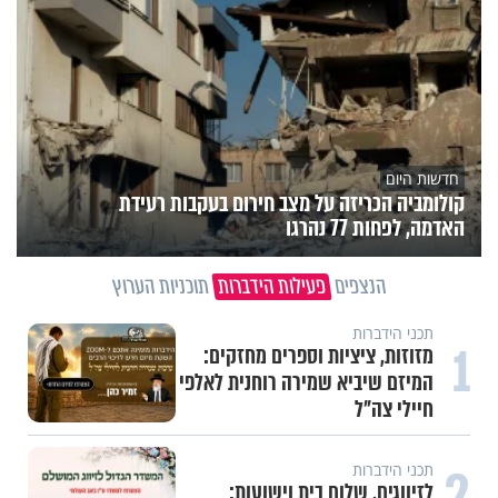
חדשות היום
קולומביה הכריזה על מצב חירום בעקבות רעידת
האדמה, לפחות 77 נהרגו
הנצפים
פעילות הידברות
תוכניות הערוץ
תכני הידברות
1
מזוזות, ציציות וספרים מחזקים:
המיזם שיביא שמירה רוחנית לאלפי
חיילי צה"ל
2
תכני הידברות
לזיווגים, שלום בית וישועות: