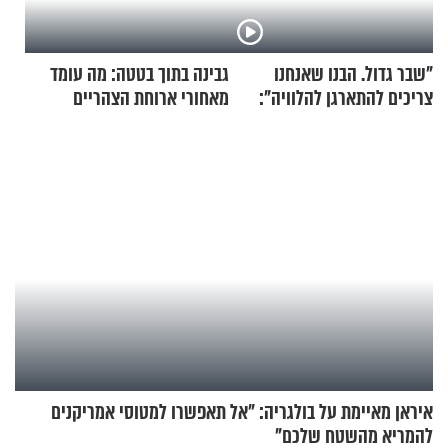
"שבר גדול. הבנו שאנחנו
גבינה בתוך בטטה: מה עומד
צריכים להתארגן להלוויה":
מאחורי ארוחת הצהריים
זוגיות במבחן, הפעם עם מרים
שכבשה את הרשת?
וגד דנינו
איראן מאיימת על בולגריה: "אל תאפשרו למטוסי אמריקנים
להמריא מהשטח שלכם"