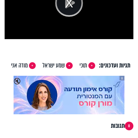
Play
Video
תגיות ועדכונים:
תוכי
שמע ישראל
מודה אני
X
🔇
תגובות
0