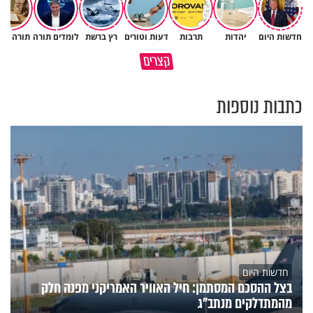
חדשות היום
יהדות
תרבות
דעות וטורים
רץ ברשת
לומדים תורה
תורה ומ
כדי להיות מנהיג - צריך לאכול גם
קצרים
אבנים
הקשר בין סרטן השלפוחית לעישו
כתבות נוספות
חדשות היום
בצל ההסכם המסתמן: חיל האוויר האמריקני מפנה חלק
מהמתדלקים מנתב"ג