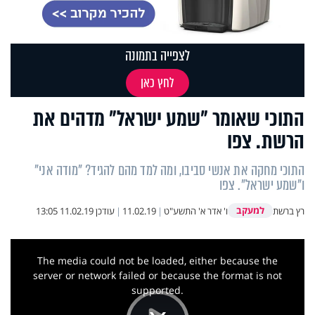
לצפייה בתמונה
לחץ כאן
התוכי שאומר "שמע ישראל" מדהים את
הרשת. צפו
התוכי מחקה את אנשי סביבו, ומה למד מהם להגיד? "מודה אני"
ו"שמע ישראל". צפו
למעקב
רץ ברשת
ו' אדר א' התשע"ט
|
11.02.19
|
עודכן
11.02.19 13:05
This
is
a
The media could not be loaded, either because the
modal
window.
server or network failed or because the format is not
supported.