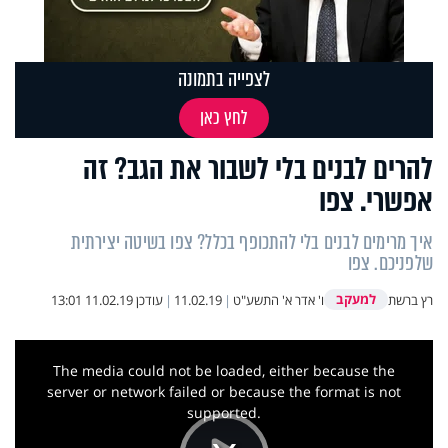
לצפייה בתמונה
לחץ כאן
להרים לבנים בלי לשבור את הגב? זה
אפשרי. צפו
איך מרימים לבנים בלי להתכופף בכלל? צפו בשיטה יצירתית
שלפניכם. צפו
למעקב
רץ ברשת
ו' אדר א' התשע"ט
|
11.02.19
|
עודכן
11.02.19 13:01
This
is
a
The media could not be loaded, either because the
modal
window.
server or network failed or because the format is not
supported.