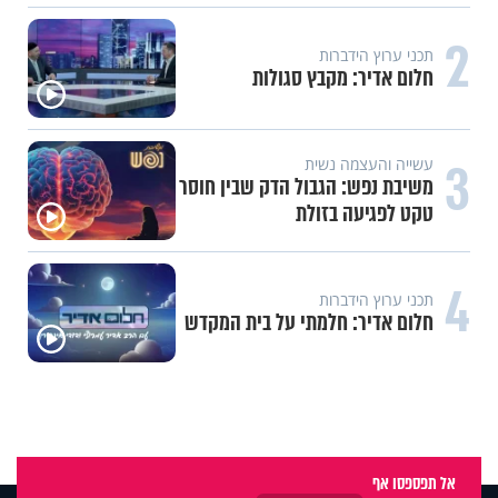
2
תכני ערוץ הידברות
חלום אדיר: מקבץ סגולות
3
עשייה והעצמה נשית
משיבת נפש: הגבול הדק שבין חוסר
טקט לפגיעה בזולת
4
תכני ערוץ הידברות
חלום אדיר: חלמתי על בית המקדש
אל תפספסו אף