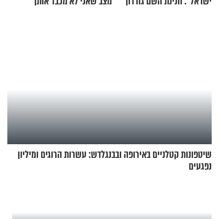
ישראל": חנינת השם גורדון
מצב שאני לא מכבד אותך
בריאיון מעורר השראה
בבוקר בהנחת תפילין"
שיטפונות קטלניים באירופה ובבנגלדש: עשרות הרוגים ומיליון
נפגעים