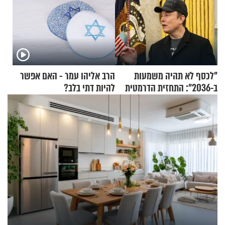
"לכסף לא תהיה משמעות
הרב אליהו עמר - האם אפשר
ב-2036": התחזית הדרמטית
להיות דתי בלב?
של אילון מאסק על עתיד
הכלכלה