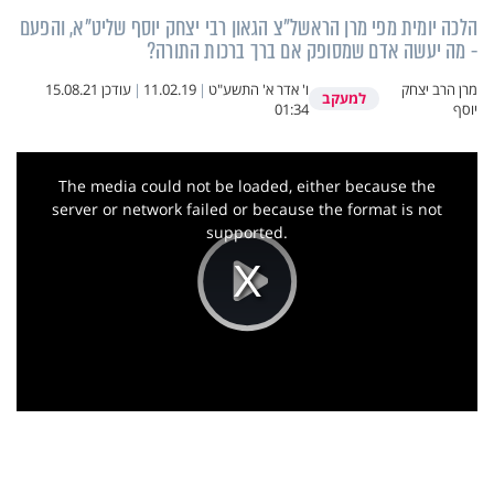
הלכה יומית מפי מרן הראשל"צ הגאון רבי יצחק יוסף שליט"א, והפעם
- מה יעשה אדם שמסופק אם ברך ברכות התורה?
מרן הרב יצחק
ו' אדר א' התשע"ט
|
11.02.19
|
עודכן
15.08.21
למעקב
יוסף
01:34
This
is
a
The media could not be loaded, either because the
modal
window.
server or network failed or because the format is not
supported.
Play
Video