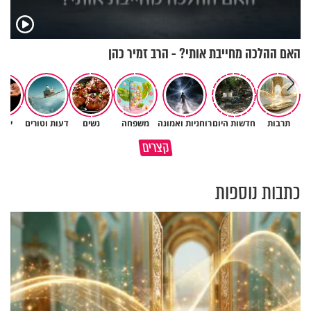
האם ההלכה מחייבת אותי? - הרב זמיר כהן
תרבות
חדשות היום
רוחניות ואמונה
משפחה
נשים
דעות וטורים
יהד
קצרים
מזמןר לכבוד יום השבת
קודם כל תרצה שלכולם יהיה טוב
כתבות נוספות