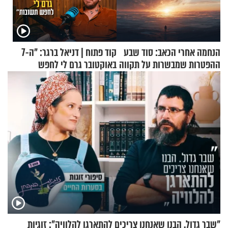
הנחמה אחרי הכאב: סוד שבע
קוד פתוח | דניאל ברגר: "ה-7
ההפטרות שמבשרות על תקווה
באוקטובר גרם לי לחפש
וגאולה
תשובות"
"שבר גדול. הבנו שאנחנו צריכים להתארגן להלוויה": זוגיות