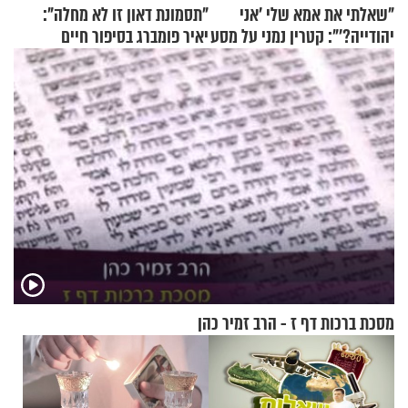
"שאלתי את אמא שלי 'אני
"תסמונת דאון זו לא מחלה":
יהודייה?'": קטרין נמני על מסע
יאיר פומברג בסיפור חיים
ההתחזקות המרגש
מעורר השראה
מסכת ברכות דף ז - הרב זמיר כהן