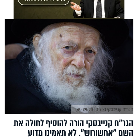
הגר’’ח קנייבסקי (צילום: פלאש 90)
הגר"ח קנייבסקי הורה להוסיף לחולה את
השם "אחשורוש". לא תאמינו מדוע