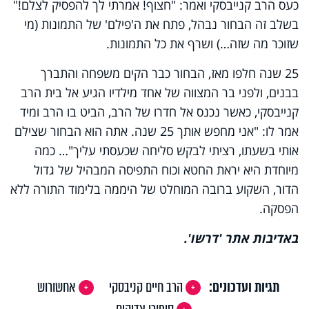
כעס הרב קנייבסקי ואמר: "חצוף! אמרתי לך להפסיק לצלם!"
בשלב זה הבחור נבהל, פתח את ה'פילם' של התמונות (מי
שזוכר מה שזה…) ושרף את כל התמונות.
25 שנה חלפו מאז, הבחור כבר הקים משפחה והתברך
בבנים, ולפני בר המצווה של אחד מילדיו הגיע אל בית הרב
קנייבסקי, כאשר נכנס אל חדרו של הרב, הביט בו הרב ומיד
אמר לו: "אני מחפש אותך 25 שנה. אתה הוא הבחור שצילם
אותי בשעתו, רציתי לבקש סליחה שכעסתי עליך"… כמה
מיוחדת היא יראת החטא וכוח התפיסה המבהיל של גדול
הדור, השקוע ברובה המוחלט של היממה בלימוד התורה ללא
הפסקה.
באדיבות אתר 'דרשו'.
תגיות ועדכונים:
הרב חיים קניבסקי
אחשורוש