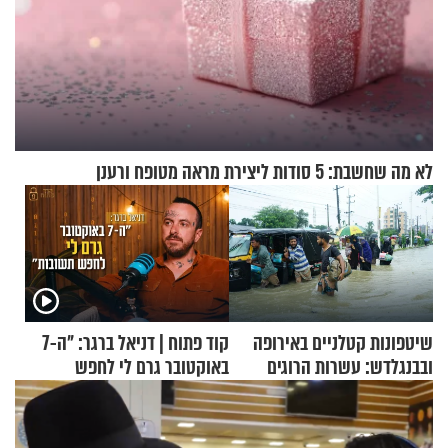
לא מה שחשבת: 5 סודות ליצירת מראה מטופח ורענן
שיטפונות קטלניים באירופה
קוד פתוח | דניאל ברגר: "ה-7
ובבנגלדש: עשרות הרוגים
באוקטובר גרם לי לחפש
ומיליון נפגעים
תשובות"