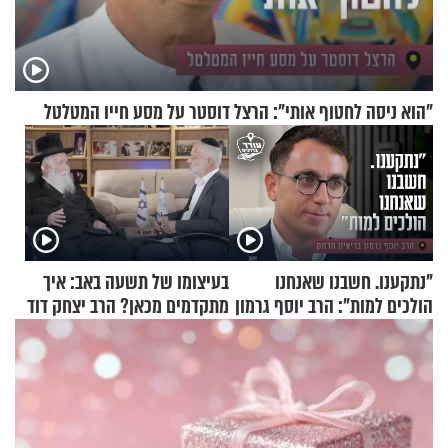
"הוא ניסה לחטוף אותי": הרצל דוסטר על מסע חייו המטלטל
"נתקענו. חשבנו שאנחנו
בעיצומו של תשעה באב: איך
הולכים למות": הרב יוסף גרמון
מתקדמים מכאן? הרב יצחק דוד
בריאיון מרתק
גרוסמן בשיחה מיוחדת