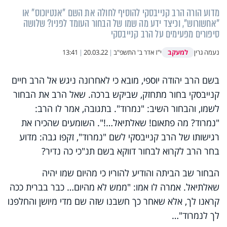
מדוע הורה הרב קנייבסקי להוסיף לחולה את השם "אנטיוכוס" או
"אחשורוש", וכיצד ידע מה שמו של הבחור העומד לפניו? שלושה
סיפורים מפעימים על הרב קנייבסקי
למעקב
נעמה גרין
י"ז אדר ב' התשפ"ב
|
20.03.22
|
13:41
בשם הרב יהודה יוספי, מובא כי לאחרונה ניגש אל הרב חיים
קנייבסקי בחור מתחזק, שביקש ברכה. שאל הרב את הבחור
לשמו, והבחור השיב: "נמרוד". בתגובה, אמר לו הרב:
"נמרוד? מה פתאום! שאלתיאל…!". השומעים שהכירו את
רגישותו של הרב קנייבסקי לשם "נמרוד", זקפו גבה: מדוע
בחר הרב לקרוא לבחור דווקא בשם תנ"כי כה נדיר?
הבחור שב הביתה והודיע להוריו כי מהיום שמו יהיה
שאלתיאל. אמרה לו אמו: "ממש לא מהיום… כבר בברית ככה
קראנו לך, אלא שאחר כך חשבנו שזה שם מדי מיושן והחלפנו
לך לנמרוד"…