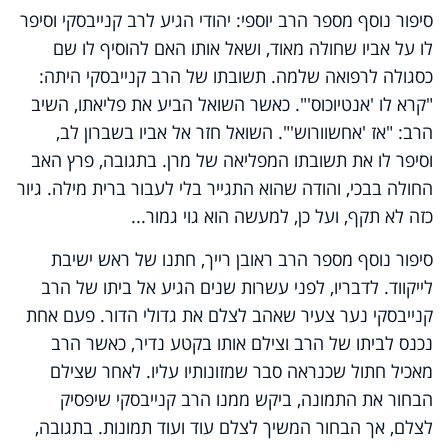
סיפור נוסף מספר הרב יוספי: יהודי הגיע לרב קנייבסקי וסיפר
לו על אביו שחולה מאוד, ושאל אותו האם להוסיף לו שם
כסגולה לרפואה שלמה. תשובתו של הרב קנייבסקי היתה:
"קרא לו 'אנטיוכוס'". כאשר השואל הביע את פליאתו, השיב
הרב: "אז 'אחשוורוש'". השואל חזר אל אביו בשברון לב,
וסיפר לו את תשובתו המפליאה של מרן. בתגובה, פרץ האב
החולה בבכי, והודה שהוא התגייר בלי לעבור ברית מילה. גיור
כזה לא תקף, ועל כן, למעשה הוא גוי גמור...
סיפור נוסף מספר הרב ראובן רייך, חתנו של ראש ישיבת
לייקווד. לדבריו, לפני עשרות שנים הגיע אל ביתו של הרב
קנייבסקי נער צעיר שאהב לצלם את גדולי הדור. פעם אחת
נכנס לביתו של הרב וצילם אותו בקטע נדיר, כאשר הרב
מאכיל חתול שכנראה סבר שמזונותיו עליו. לאחר שצילם
הבחור את התמונה, ביקש ממנו הרב קנייבסקי שיפסיק
לצלם, אך הבחור המשיך לצלם עוד ועוד תמונות. בתגובה,