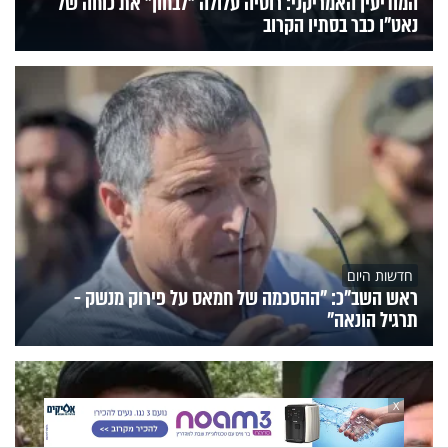
המודיעין האמריקני: רוסיה עלולה "לבחון" את כוחה של
נאט"ו כבר בסתיו הקרוב
חדשות היום
ראש השב"כ: "ההסכמה של חמאס על פירוק מנשק -
תרגיל הונאה"
X