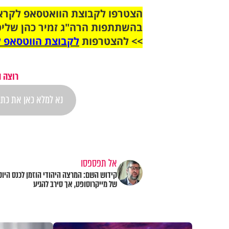
בהשתתפות הרה"ג זמיר כהן שליט
>> להצטרפות
לקבוצת הווטסאפ ל
רוצה 
אל תפספסו
קידוש השם: המרצה היהודי הוזמן לכנס היוק
של מייקרוסופט, אך סירב להגיע