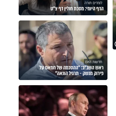
לומדים תורה
הדף היומי: מסכת חולין דף צ"ט
חדשות היום
ראש השב"כ: "ההסכמה של חמאס על
פירוק מנשק - תרגיל הונאה"