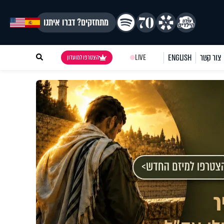
מתחזקים? דברו איתנו
צור קשר
ENGLISH
LIVE
הצטרפו למועדון