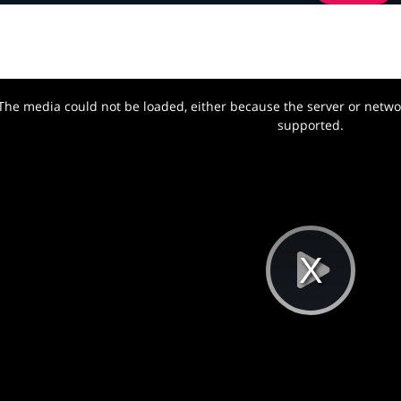
The media could not be loaded, either because the server or networ
w.
supported.
Pla