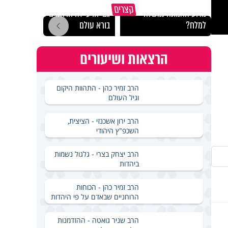
קצרים
מדוע האמונה נמשלה
גם ׳הרע׳ זה הרחמים של
האם מ
למלח?
בורא עולם
בשבת
הרצאות ושיעורים
הרב זמיר כהן - התהוות היקום
וגיל העולם
הרב ירון אשכנזי - הציצית,
השכפ"ץ היהודי
הרב יצחק בצרי - גלגול נשמות
ביהדות
הרב זמיר כהן - הכוחות
הרוחניים שבאדם על פי היהדות
הרב שניר גואטה - ההזדמנות