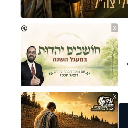
X
🔇
X