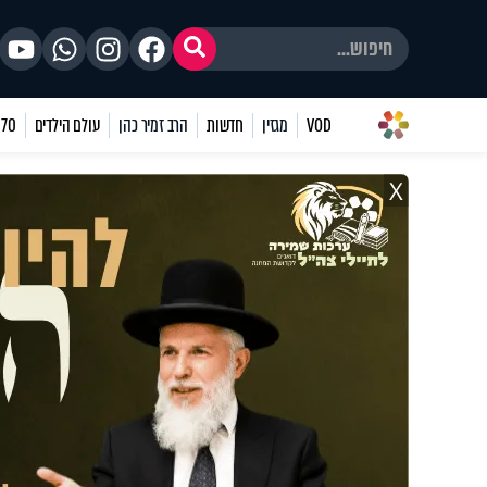
VOD
מגזין
חדשות
הרב זמיר כהן
עולם הילדים
70 שאלות
X