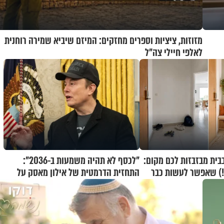
מזוזות, ציציות וספרים מחזקים: המיזם שיביא שמירה רוחנית
לאלפי חיילי צה"ל
בית מבזבזות לכם מקום:
"לכסף לא תהיה משמעות ב-2036":
ם!) שאפשר לעשות כבר
התחזית הדרמטית של אילון מאסק על
עתיד הכלכלה