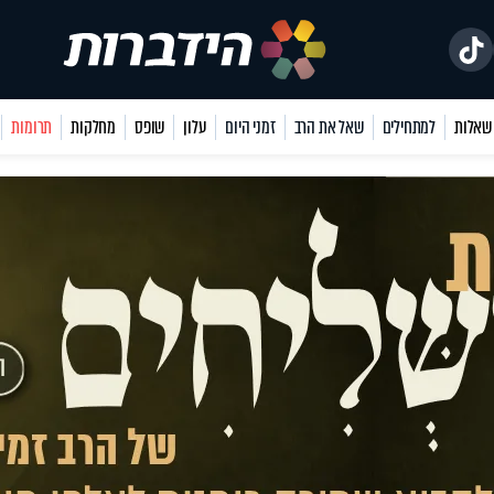
למתחילים
שאל את הרב
זמני היום
עלון
שופס
מחלקות
תרומות