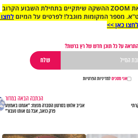
הצטרפו לקבוצת הוואטסאפ לקראת ZOOM ההשקה שיתקיים בתחילת השבוע הקרוב
"א. מספר המקומות מוגבל! לפרטים על המיזם
לחצו 
חצו כאן >>
התראה על כל תוכן חדש של רץ ברשת?
אני מסכים
למדיניות הפרטיות
הכתבה הבאה במדור
רתי
אביב אלוש בסרטון הסברה מנצח: "אנחנו באמצע
פרק כואב, אבל גם אותו נעבור"