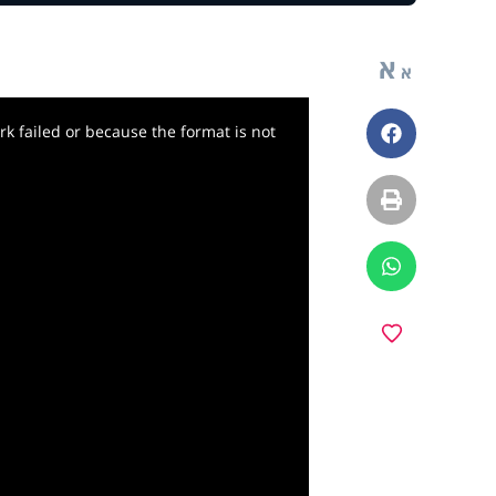
א
א
k failed or because the format is not
פייסבוק
הדפסה
ווטסאפ
מועדפים
y