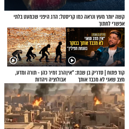
קשה יותר מעץ ונראה כמו קריסטל: הדג היפני שכמעט בלתי
אפשרי לחתוך
קוד פתוח | סדריק בן שבת: "אין
הרב זמיר כהן - תורה ומדע,
מצב שאני לא מכבד אותך
אבולוציה ויהדות
בבוקר בהנחת תפילין"