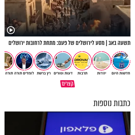
תשעה באב | מסע לירושלים של פעם: מתחת לרחובות ירושלים
חדשות היום
יהדות
תרבות
דעות וטורים
רץ ברשת
לומדים תורה
תורה ומ
הגעתי לגיל 108 בזכות הכיבוד
קצרים
הורים שלי
אשתך לא במקום האחרון
כתבות נוספות