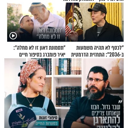
"לכסף לא תהיה משמעות
"תסמונת דאון זו לא מחלה":
ב-2036": התחזית הדרמטית
יאיר פומברג בסיפור חיים
של אילון מאסק על עתיד
מעורר השראה
הכלכלה