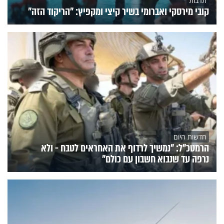
תרבות
קובי מירסקי ואברומי בשיר קיצי ומקפיץ: "הריקוד הזה"
חדשות היום
הרמטכ"ל: "נמשיך לרדוף את האחראים לטבח - ולא
נרפה עד שנבוא חשבון עם כולם"