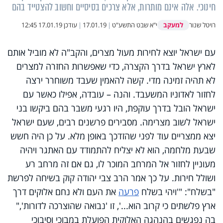
חינוכי. אלה אינם מותרות, אלא צרכים בסיסיים וחשוב להצטייד בהם
למעקב
רויטל שנור
י"א שבט התשע"ט
|
17.01.19
|
עודכן
17.01.19 12:45
עם ישראל יוצא לחירות מעול מצרים, והקב"ה לא מוביל אותם
לארץ ישראל בדרך הקצרה, כדי שאפשרות החזרה למצרים
לא תהיה זמינה מדי. קשה להאמין שעבד משוחרר ירצה
לחזור לאדוניו המשעבד. והנה – עובדה, אפילו כאשר עם
ישראל הובל בדרך עוקפת, היו רגעי משבר בהם ביקשו בני
ישראל לשוב מצרימה. מסבירים פרשנים רבים, שעם ישראל
יצא ממצריים עוד לפני שהזדכך באופן מלא. על כן היה חשש
שבעת מלחמה, הוא לא יצליח להתמודד עם האתגר ויהיה
מעוניין לחזור אל המרחב המוכר לו, גם אם זה מרחב רע
ושולל חירות. על כך אמר הרב צבי יהודה קוק בשיחה לפרשת
"בשלח": "'ויהי בשלח
פרעה
את העם ולא נחם אלוקים דרך
ארץ פלשתים כי קרוב הוא...', זו 'נבואה שהוצרכה לדורות',"
בה נפגשים בהנהגה האלוקית הפועלת במבוכי וסיבוכי