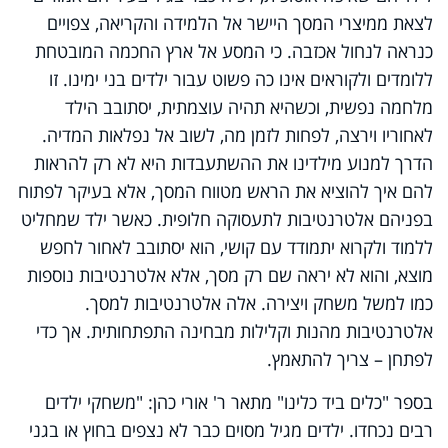
לצאת ממיצרי המסך היישר אל הלמידה והקריאה, צפויים
כנראה לנחול אכזבה. כי המסע אל ארץ החכמה המובטחת
ללומדים ולקוראים אינו כה פשוט עבור ילדים בני ימינו. זו
מלחמה נפשית, וכשהיא תהיה עוצמתית, יסתובב הילד
לאחוריו וירצה, לפחות לזמן מה, לשוב אל נפלאות המדיה.
הדרך למנוע מילדינו את ההשתעבדות היא לא רק להראות
להם איך להוציא את הראש מטווח המסך, אלא בעיקר לפתוח
בפניהם אלטרנטיבות לתעסוקה חלופית. כאשר ילד שמחליט
ללמוד ולקרוא יתמודד עם קושי, הוא יסתובב לאחור לחפש
מוצא, והוא לא יראה שם רק מסך, אלא אלטרנטיבות נוספות
כמו למשל משחק ויצירה. אלה אלטרנטיבות למסך.
אלטרנטיבות מהנות וקלילות מבחינה התפתחותית. אך כדי
לפתחן – צריך להתאמץ.
בספר "כלים ביד כלינו" מתאר ר' אורי כהן: "משחקי ילדים
רבים נכחדו. ילדים מגיל מסוים כבר לא נצפים בחוץ או בגני