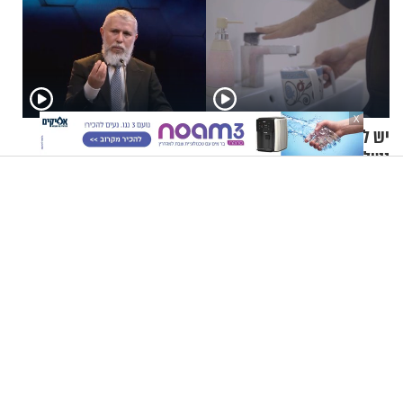
X
יש לי מושג עם עודד הרוש -
הרב זמיר כהן - להיות דתי,
נטילת ידיים
קשה או תענוג?