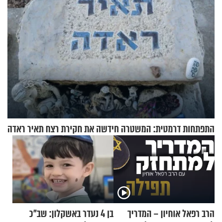
התפתחות דרמטית: המשטרה חידשה את חקירת רצח תאיר ראדה
הרב רפאל אוחיון – המדריך
בן 4 נעדר באשקלון: שב"כ