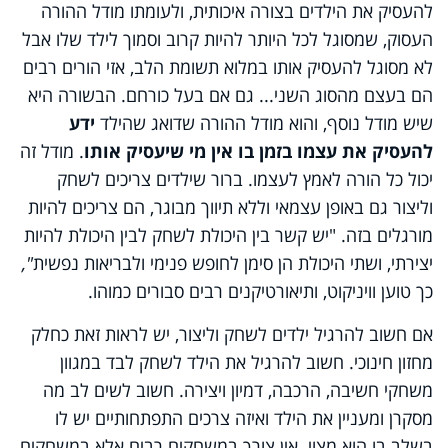
להעסיק את הילדים בצורה איכותית, ולעומתו מודל ההורה
העסוק, שמסוגל לכל היותר להיות קרוב וסמוך לילד שלו אבל
לא מסוגל להעסיק אותו במלוא תשומת הלב, אזי הורים רבים
הם בעצם מהסוג השני... גם אם בעל כורחם. הבשורה היא
שיש מודל נוסף, והוא מודל ההורה שדואג שהילד
ידע
להעסיק את עצמו בזמן בו אין מי שיעסיק אותו
. מודל זה
יכול כל הורה לאמץ לעצמו. ברור שילדים צריכים לשחק
וליצור גם באופן עצמאי וללא תיווך מבוגר, הם צריכים להיות
מורגלים בזה. "יש קשר בין היכולת לשחק לבין היכולת להיות
יצירתי, ושתי היכולת הן סימן לחופש פנימי ולבריאות נפשית
",
כך טוען וויניקוט, ותיאורטיקנים רבים סבורים כמוהו.
אם חשוב להרגיל ילדים לשחק וליצור, יש לראות זאת כחלק
מחזון חינוכי. חשוב להרגיל את הילד לשחק לבד במגוון
משחקי חשיבה, הרכבה, דמיון ויצירה. חשוב לשים לב מה
מסקרן ומעניין את הילד ואיזה צרכים התפתחותיים יש לו
בשלב בו הוא מצוי. אין צורך במשחקים רבים אלא במשחקים