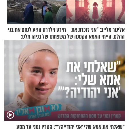
אלינור מלייב: "אני זוכרת את
חירט וילדרס הגיע לנחם את בני
ההלם. הייתי האמא הקטנה של
משפחתו של בניהו מלט:
הבית"
"מיליונים באירופה תומכים
בכם"
"שאלתי את אמא שלי 'אני יהודייה?'": קטרין נמני על מסע