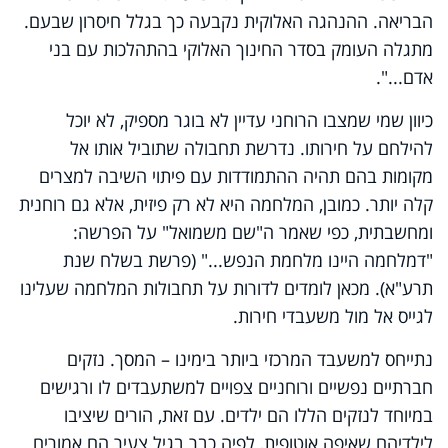
הבריאה. ההנהגה האלוקית נקבעה כך בגלל חיסרון שבעם.
מתגלה העומק בסדר החינוך האלוקי בהתהלכות עם בני
אדם...".
כיוון שמי שמצבו הרוחני עדיין לא בוגר מספיק, לא יוכל
להילחם על חירותו. נדרשת תחבולה שתוביל אותו אל
מקומות בהם תהיה ההתמודדות עם פיתוי השיבה למצרים
קלה יותר. כמובן, המלחמה היא לא רק פיזית, אלא גם רוחנית
ומחשבתית, כפי שאמר ה"שם משמואל" על הפרשה:
"דמלחמה היינו מלחמת הנפש..." (פרשת בשלח שנת
תרע"א). מכאן לומדים לדורות על תחבולות המלחמה שעלינו
לגייס אל מול משעבדי חירות.
נתייחס למשעבד המרכזי ביותר בימינו – המסך. נזקים
חברתיים נפשיים ורוחניים צפויים למשתעבדים לו ורגישים
במיוחד לנזקים הללו הם ילדים. עם זאת, הורים שיציבו
לילדיהם שאיפה אוטופית, לפיה כבר בגיל צעיר הם אמורים