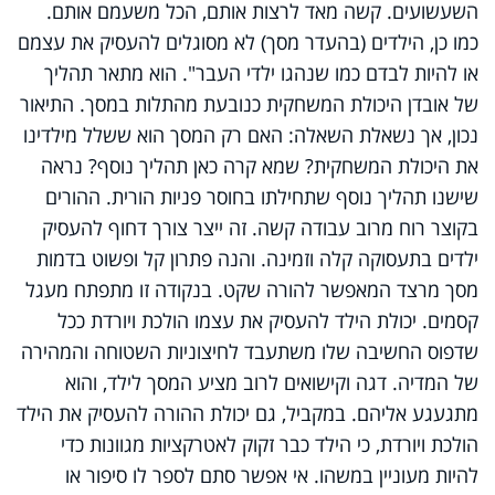
השעשועים. קשה מאד לרצות אותם, הכל משעמם אותם.
כמו כן, הילדים (בהעדר מסך) לא מסוגלים להעסיק את עצמם
או להיות לבדם כמו שנהגו ילדי העבר". הוא מתאר תהליך
של אובדן היכולת המשחקית כנובעת מהתלות במסך. התיאור
נכון, אך נשאלת השאלה: האם רק המסך הוא ששלל מילדינו
את היכולת המשחקית? שמא קרה כאן תהליך נוסף? נראה
שישנו תהליך נוסף שתחילתו בחוסר פניות הורית. ההורים
בקוצר רוח מרוב עבודה קשה. זה ייצר צורך דחוף להעסיק
ילדים בתעסוקה קלה וזמינה. והנה פתרון קל ופשוט בדמות
מסך מרצד המאפשר להורה שקט. בנקודה זו מתפתח מעגל
קסמים. יכולת הילד להעסיק את עצמו הולכת ויורדת ככל
שדפוס החשיבה שלו משתעבד לחיצוניות השטוחה והמהירה
של המדיה. דגה וקישואים לרוב מציע המסך לילד, והוא
מתגעגע אליהם. במקביל, גם יכולת ההורה להעסיק את הילד
הולכת ויורדת, כי הילד כבר זקוק לאטרקציות מגוונות כדי
להיות מעוניין במשהו. אי אפשר סתם לספר לו סיפור או