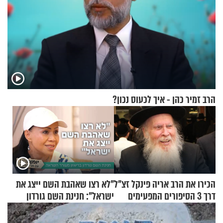
הרב זמיר כהן - איך לכעוס נכון?
הכירו את הרב אריה פינקל זצ"ל
"לא רצו שאהבת השם ייצג את
דרך 3 הסיפורים המפעימים
ישראל": חנינת השם גורדון
האלה
בריאיון מעורר השראה