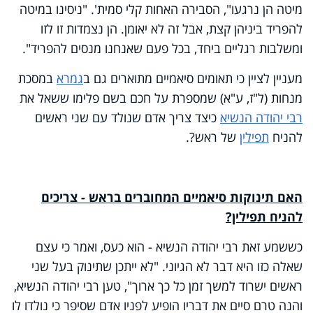
מיטה הן נרגעו", הסבירה האחות קלי סמית'. "ניסינו במיטה
להפריד ביניהן קצת, אבל זה לא יאומן. הן נצמדות זו לזו
ומשלבות רגליים ביחד, בכל פעם שאנחנו מנסים להפריד".
מעניין לציין כי תאומים סיאמיים מתוארים גם ב
גמרא
במסכת
מנחות (ל"ז, ע"א) שמספרת על חכם בשם פלימו ששאל את
רבי יהודה הנשיא
כיצד צריך אדם שנולד עם שני ראשים
להניח
תפילין
של ראש?.
האם תינוקות סיאמיים המחוברים בראש - צריכים
להניח תפילין?
כששמע זאת רבי יהודה הנשיא - הוא כעס, ואמר כי עצם
שאלה כזו היא דבר לא הגיוני. "לא ייתכן שתינוק בעל שני
ראשים ישרוד למשך זמן כל כך ארוך", טען רבי יהודה הנשיא,
והנה טרם סיים את דבריו הופיע לפניו אדם שסיפר כי נולדו לו