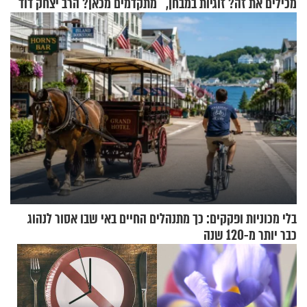
מכילים את זה? זוגיות במבחן,
מתקדמים מכאן? הרב יצחק דוד
הפעם עם יהודית ואלתר כהן
גרוסמן בשיחה מיוחדת
בלי מכוניות ופקקים: כך מתנהלים החיים באי שבו אסור לנהוג
כבר יותר מ-120 שנה