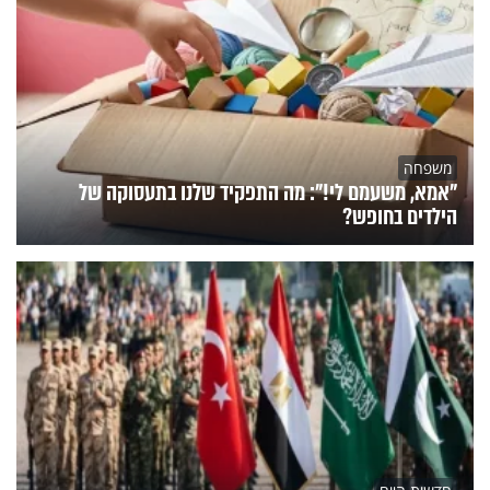
משפחה
"אמא, משעמם לי!": מה התפקיד שלנו בתעסוקה של
הילדים בחופש?