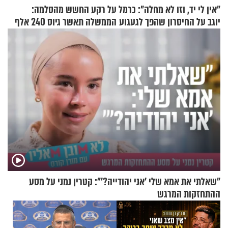
"אין לי יד, וזו לא מחלה": כרמל
על רקע החשש מהסלמה:
יוגב על החיסרון שהפך לגעגוע
הממשלה תאשר גיוס 240 אלף
אנשי מילואים
"שאלתי את אמא שלי 'אני יהודייה?'": קטרין נמני על מסע
ההתחזקות המרגש