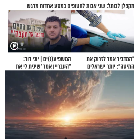
מקפלן לכותל: שני אבות לחטופים במסע אחדות מרגש
"המדביר אמר לזרוק את
המשפיע(נ)ים | יוני דוד:
המיטה": יותר ישראלים
"העבריין אמר 'שינית לי את
מדווחים על מכת פשפשי
החיים מהקצה אל הקצה'"
המיטה