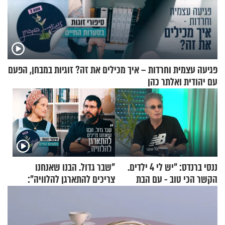
פגיעה עצמית וחרדות – איך מכילים את זה? זוגיות במבחן, הפעם
עם יהודית ואלתר כהן
ננסי ברנדס: "יש לי 4 ילדים.
"שבר גדול. הבנו שאנחנו
הקשר הכי טוב - עם הבת
צריכים להתארגן להלוויה":
החרדית"
זוגיות במבחן, הפעם עם מרים
וגד דנינו