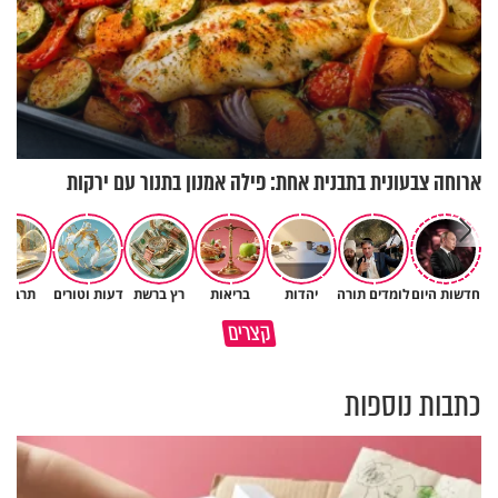
ארוחה צבעונית בתבנית אחת: פילה אמנון בתנור עם ירקות
חדשות היום
לומדים תורה
יהדות
בריאות
רץ ברשת
דעות וטורים
תרבות
סגולה בבוקר להסרת חששות
במבט לאחור - האם התקופה
קצרים
ופחדים מהבן איש חי
הקשה הייתה שווה?
כתבות נוספות