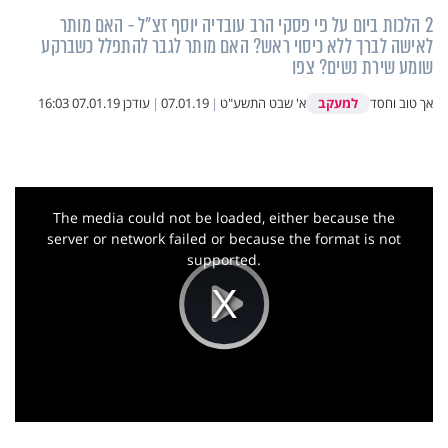
2 הלכות ביום על פי פסקי הרב עובדיה יוסף זצ"ל - האם מותר
לאישה לברך ללא כיסוי ראש? האם מותר לגבר להתפלל כשברקע
שומע שירת נשים? צפו
למעקב
אך טוב וחסד
א' שבט התשע"ט
|
07.01.19
|
עודכן
07.01.19 16:03
This
is
a
The media could not be loaded, either because the
modal
window.
server or network failed or because the format is not
supported.
Play