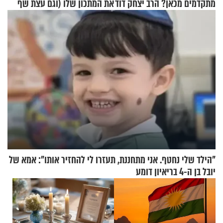
מתקדמים מכאן? הרב יצחק דוד
את המתכון שלו (וגם עצת שף
גרוסמן בשיחה מיוחדת
להגשת הרוטב)
"הילד שלי נחטף. אני מתחננת, תעזרו לי להחזיר אותו": אמא של
יובל בן ה-4 בריאיון דומע