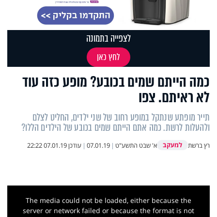
לצפייה בתמונה
לחץ כאן
כמה הייתם שמים בכובע? מופע כזה עוד
לא ראיתם. צפו
תייר מופתע שנתקל במופע רחוב של שני ילדים, החליט לצלם
ולהעלות לרשת. כמה אתם הייתם שמים בכובע של הילדים הללו?
למעקב
רץ ברשת
א' שבט התשע"ט
|
07.01.19
|
עודכן
07.01.19 22:22
This
is
a
The media could not be loaded, either because the
modal
window.
server or network failed or because the format is not