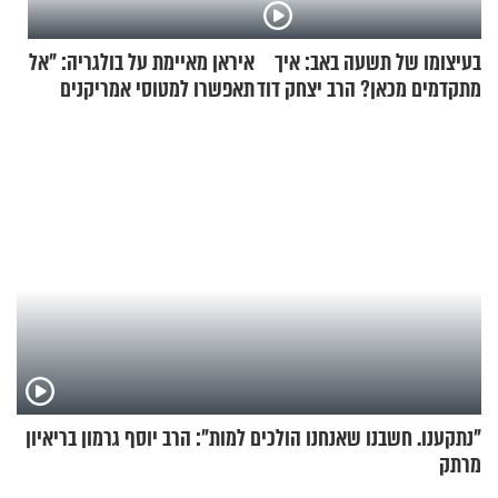
בעיצומו של תשעה באב: איך
איראן מאיימת על בולגריה: "אל
מתקדמים מכאן? הרב יצחק דוד
תאפשרו למטוסי אמריקנים
גרוסמן בשיחה מיוחדת
להמריא מהשטח שלכם"
"נתקענו. חשבנו שאנחנו הולכים למות": הרב יוסף גרמון בריאיון
מרתק