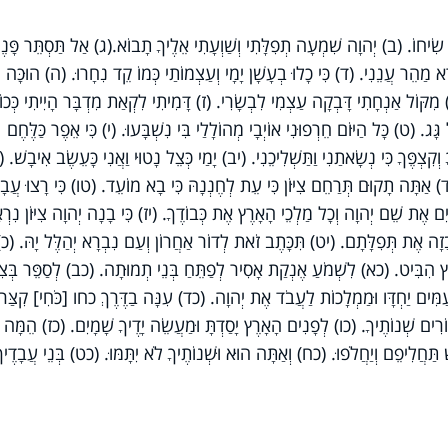
ךְ שִׂיחוֹ. (ב) יְהוָה שִׁמְעָה תְפִלָּתִי וְשַׁוְעָתִי אֵלֶיךָ תָבוֹא.(ג) אַל תַּסְתֵּר פָּנֶי
רָא מַהֵר עֲנֵנִי. (ד) כִּי כָלוּ בְעָשָׁן יָמָי וְעַצְמוֹתַי כְּמוֹ קֵד נִחָרוּ. (ה) הוּכָּה
(ו) מִקּוֹל אַנְחָתִי דָּבְקָה עַצְמִי לִבְשָׂרִי. (ז) דָּמִיתִי לִקְאַת מִדְבָּר הָיִיתִי כְּכו
ּג. (ט) כָּל הַיּוֹם חֵרְפוּנִי אוֹיְבָי מְהוֹלָלַי בִּי נִשְׁבָּעוּ. (י) כִּי אֵפֶר כַּלֶּחֶם
ךָ וְקִצְפֶּךָ כִּי נְשָׂאתַנִי וַתַּשְׁלִיכֵנִי. (יב) יָמַי כְּצֵל נָטוּי וַאֲנִי כָּעֵשֶׂב אִיבָשׁ. 
יד) אַתָּה תָקוּם תְּרַחֵם צִיּוֹן כִּי עֵת לְחֶנְנָהּ כִּי בָא מוֹעֵד. (טו) כִּי רָצוּ עֲבָד
יִם אֶת שֵׁם יְהוָה וְכָל מַלְכֵי הָאָרֶץ אֶת כְּבוֹדֶךָ. (יז) כִּי בָנָה יְהוָה צִיּוֹן נִרְ
זָה אֶת תְּפִלָּתָם. (יט) תִּכָּתֶב זֹאת לְדוֹר אַחֲרוֹן וְעַם נִבְרָא יְהַלֶּל יָהּ. (כ) 
ץ הִבִּיט. (כא) לִשְׁמֹעַ אֶנְקַת אָסִיר לְפַתֵּחַ בְּנֵי תְמוּתָה. (כב) לְסַפֵּר בְּצִיּו
 עַמִּים יַחְדָּו וּמַמְלָכוֹת לַעֲבֹד אֶת יְהוָה. (כד) עִנָּה בַדֶּרֶךְ כחו [כֹּחִי] קִצַּר 
ֹרִים שְׁנוֹתֶיךָ. (כו) לְפָנִים הָאָרֶץ יָסַדְתָּ וּמַעֲשֵׂה יָדֶיךָ שָׁמָיִם. (כז) הֵמָּה
ּשׁ תַּחֲלִיפֵם וְיַחֲלֹפוּ. (כח) וְאַתָּה הוּא וּשְׁנוֹתֶיךָ לֹא יִתָּמּוּ. (כט) בְּנֵי עֲבָדֶיך