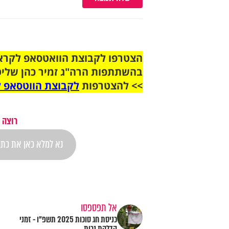
בהשתתפות הרה"ג זמיר כהן שליט
>> להצטרפות
לקבוצת הווטסאפ ל
רוצה 
אל תפספסו
כניסת חג סוכות 2025 תשפ"ו - זמני
הדלקת נרות