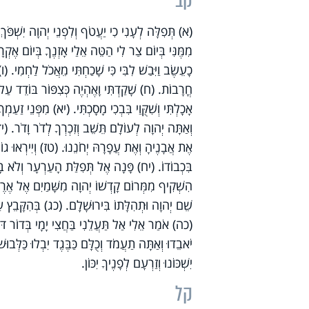
קב
(א) תְּפִלָּה לְעָנִי כִי יַעֲטֹף וְלִפְנֵי יְהוָה יִשְׁפֹּ
מִמֶּנִּי בְּיוֹם צַר לִי הַטֵּה אֵלַי אָזְנֶךָ בְּיוֹם אֶקְ
כָעֵשֶׂב וַיִּבַשׁ לִבִּי כִּי שָׁכַחְתִּי מֵאֲכֹל לַחְמִי. 
חֳרָבוֹת. (ח) שָׁקַדְתִּי וָאֶהְיֶה כְּצִפּוֹר בּוֹדֵד עַל גָ
אָכָלְתִּי וְשִׁקֻּוַי בִּבְכִי מָסָכְתִּי. (יא) מִפְּנֵי זַעַמְ
וְאַתָּה יְהוָה לְעוֹלָם תֵּשֵׁב וְזִכְרְךָ לְדֹר וָדֹר. (
אֶת אֲבָנֶיהָ וְאֶת עֲפָרָהּ יְחֹנֵנוּ. (טז) וְיִירְאוּ גוֹ
בִּכְבוֹדוֹ. (יח) פָּנָה אֶל תְּפִלַּת הָעַרְעָר וְלֹא בָ
הִשְׁקִיף מִמְּרוֹם קָדְשׁוֹ יְהוָה מִשָּׁמַיִם אֶל אֶרֶ
שֵׁם יְהוָה וּתְהִלָּתוֹ בִּירוּשָׁלָ‍ִם. (כג) בְּהִקָּבֵץ
(כה) אֹמַר אֵלִי אַל תַּעֲלֵנִי בַּחֲצִי יָמָי בְּדוֹר דּו
יֹאבֵדוּ וְאַתָּה תַעֲמֹד וְכֻלָּם כַּבֶּגֶד יִבְלוּ כַּלְּבו
יִשְׁכּוֹנוּ וְזַרְעָם לְפָנֶיךָ יִכּוֹן.
קל