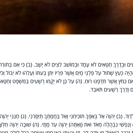
ים וּבְדֶרֶךְ חַטָּאִים לֹא עָמָד וּבְמוֹשַׁב לֵצִים לֹא יָשָׁב. (ב) כִּי אִם בְּתוֹרַת
ָיָה כְּעֵץ שָׁתוּל עַל פַּלְגֵי מָיִם אֲשֶׁר פִּרְיוֹ יִתֵּן בְּעִתּוֹ וְעָלֵהוּ לֹא יִבּוֹל וְכֹ
 כַּמֹּץ אֲ‍שֶׁר תִּדְּפֶנּוּ רוּחַ. (ה) עַל כֵּן לֹא יָקֻמוּ רְשָׁעִים בַּמִּשְׁפָּט וְחַטָּאִ
ִים וְדֶרֶךְ רְשָׁעִים תֹּאבֵד.
וִד. (ב) יְהוָה אַל בְּאַפְּךָ תוֹכִיחֵנִי וְאַל בַּחֲמָתְךָ תְיַסְּרֵנִי. (ג) חָנֵּנִי יְהוָה כ
ד) וְנַפְשִׁי נִבְהֲלָה מְאֹד ואת (וְאַתָּה) יְהוָה עַד מָתָי. (ה) שׁוּבָה יְהוָה חַלְּצ
ֶת זִכְרֶךָ בִּשְׁאוֹל מִי יוֹדֶה לָּךְ. (ז) יָגַעְתִּי בְּאַנְחָתִי אַשְׂחֶה בְכָל לַיְלָה מִטָּתִ