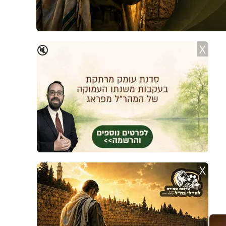
X
🔇
X