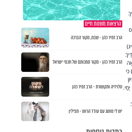
ךָ
הרצאות משנות חיים
ֹס
הרב זמיר כהן - שבת, מקור הברכה
(יג)
ֶיךָ
הרב זמיר כהן - מקור סמכותם של חכמי ישראל
אָה
כִּי
ֹן
טלויזיה ותקשורת - הרב זמיר כהן
יָמָי.
ָ
יש לי מושג עם עודד הרוש - תפילין