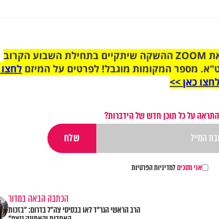
הצטרפו לקבוצת הוואטסאפ לקראת ZOOM ההשקה שיתקיים בתחילת השבוע הקרוב
"א. מספר המקומות מוגבל! לפרטים על המיזם
לחצו 
חצו כאן >>
התראה על כל תוכן חדש של הידברות?
אני מסכים
למדיניות הפרטיות
הכתבה הבאה במדור
הרב הראשי הגר"ד לאו בבסיסי צה"ל בדרום: "בזכות
האחדות והאמונה ננצח"