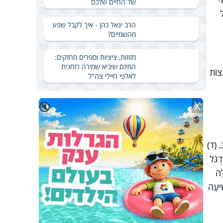
של החיים שלכם
ל
הרב יגאל כהן - איך לקבל שפע
מהשמיים?
מזוזות, ציציות וספרים מחזקים:
המיזם שיביא שמירה רוחנית
ֵצוֹת
לאלפי חיילי צה"ל
X
🔇
ּ. (ד)
ְגֹּל
ֶּה
ִׁיעָה