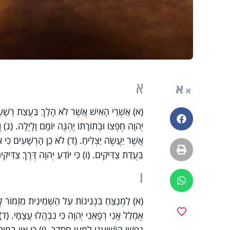
א
א
א
(א) אַשְׁרֵי הָאִישׁ אֲשֶׁר לֹא הָלַךְ בַּעֲצַת רְשָׁעִ
פייסבוק
יְהוָה חֶפְצוֹ וּבְתוֹרָתוֹ יֶהְגֶּה יוֹמָם וָלָיְלָה. (ג) וְה
אֲשֶׁר יַעֲשֶׂה יַצְלִיחַ. (ד) לֹא כֵן הָרְשָׁעִים כִּי אִם
הדפסה
בַּעֲדַת צַדִּיקִים. (ו) כִּי יוֹדֵעַ יְהוָה דֶּרֶךְ צַדִּיק
ו
ווטסאפ
(א) לַמְנַצֵּחַ בִּנְגִינוֹת עַל הַשְּׁמִינִית מִזְמוֹר לְדָ
מועדפים
אֻמְלַל אָנִי רְפָאֵנִי יְהוָה כִּי נִבְהֲלוּ עֲצָמָי. (
נַפְשִׁי הוֹשִׁיעֵנִי לְמַעַן חַסְדֶּךָ. (ו) כִּי אֵין בַּמָּו