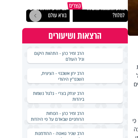
קצרים
מדוע האמונה נמשלה
גם ׳הרע׳ זה הרחמים של
האם מ
למלח?
בורא עולם
בשבת
הרצאות ושיעורים
הרב זמיר כהן - התהוות היקום
וגיל העולם
הרב ירון אשכנזי - הציצית,
ל
השכפ"ץ היהודי
ים
הרב יצחק בצרי - גלגול נשמות
ביהדות
הרב זמיר כהן - הכוחות
הרוחניים שבאדם על פי היהדות
ִּי
ָה
הרב שניר גואטה - ההזדמנות
י