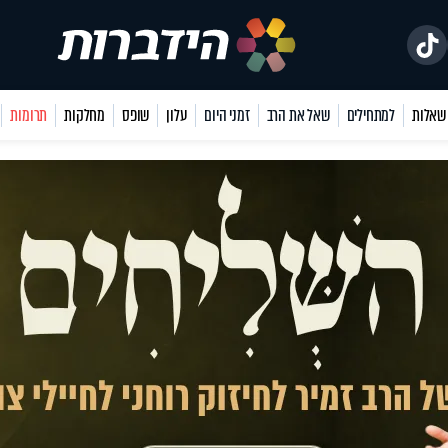
למתחילים
שאל את הרב
זמני היום
עלון
שופס
מחלקות
תרומות