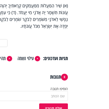
(א) שִׁיר הַמַּעֲלוֹת מִמַּעֲמַקִּים קְרָאתִיךָ יְהוָה. 
עֲו‍ֹנוֹת תִּשְׁמָר יָהּ אֲדֹנָי מִי יַעֲמֹד. (ד) כִּי עִמְּך
נַפְשִׁי לַאדֹנָי מִשֹּׁמְרִים לַבֹּקֶר שֹׁמְרִים לַבֹּקֶ
יִפְדֶּה אֶת יִשְׂרָאֵל מִכֹּל עֲו‍ֹנֹתָיו.
תגיות ועדכונים:
עילוי נשמה
תהיל
תגובות
0
הוסיפו תגובה
שלח תגובה