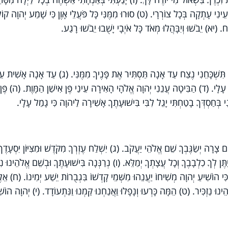
ִי עָתְקָה בְּכָל צוֹרְרָי. (ט) סוּרוּ מִמֶּנִּי כָּל פֹּעֲלֵי אָוֶן כִּי שָׁמַע יְהוָה קוֹ
ח. (יא) יֵבֹשׁוּ וְיִבָּהֲלוּ מְאֹד כָּל אֹיְבָי יָשֻׁבוּ יֵבֹשׁוּ רָגַע.
ִּשְׁכָּחֵנִי נֶצַח עַד אָנָה תַּסְתִּיר אֶת פָּנֶיךָ מִמֶּנִּי. (ג) עַד אָנָה אָשִׁית ע
ִי עָלָי. (ד) הַבִּיטָה עֲנֵנִי יְהוָה אֱלֹהָי הָאִירָה עֵינַי פֶּן אִישַׁן הַמָּוֶת. (ה) פֶּן
ֲנִי בְּחַסְדְּךָ בָטַחְתִּי יָגֵל לִבִּי בִּישׁוּעָתֶךָ אָשִׁירָה לַיהוָה כִּי גָמַל עָלָי.
 צָרָה יְשַׂגֶּבְךָ שֵׁם אֱלֹהֵי יַעֲקֹב. (ג) יִשְׁלַח עֶזְרְךָ מִקֹּדֶשׁ וּמִצִּיּוֹן יִסְעָדֶךָ
תֶּן לְךָ כִלְבָבֶךָ וְכָל עֲצָתְךָ יְמַלֵּא. (ו) נְרַנְּנָה בִּישׁוּעָתֶךָ וּבְשֵׁם אֱלֹהֵינוּ נִד
ִּי הוֹשִׁיעַ יְהוָה מְשִׁיחוֹ יַעֲנֵהוּ מִשְּׁמֵי קָדְשׁוֹ בִּגְבֻרוֹת יֵשַׁע יְמִינוֹ. (ח) אֵל
ינוּ נַזְכִּיר. (ט) הֵמָּה כָּרְעוּ וְנָפָלוּ וַאֲנַחְנוּ קַּמְנוּ וַנִּתְעוֹדָד. (י) יְהוָה הוֹש