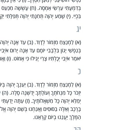
בְּדִמְעָתִי עַרְשִׂי אַמְסֶה. (ח) עָשְׁשָׁה מִכַּעַס עֵינ
בִּכְיִי. (י) שָׁמַע יְהוָה תְּחִנָּתִי יְהוָה תְּפִלָּתִי יִקָּ
יג
(א) לַמְנַצֵּחַ מִזְמוֹר לְדָוִד. (ב) עַד אָנָה יְהוָה ת
בְּנַפְשִׁי יָגוֹן בִּלְבָבִי יוֹמָם עַד אָנָה יָרוּם אֹיְב
יֹאמַר אֹיְבִי יְכָלְתִּיו צָרַי יָגִילוּ כִּי אֶמּוֹט. (ו) וַא
כ
(א) לַמְנַצֵּחַ מִזְמוֹר לְדָוִד. (ב) יַעַנְךָ יְהוָה בְּיוֹם
יִזְכֹּר כָּל מִנְחֹתֶךָ וְעוֹלָתְךָ יְדַשְּׁנֶה סֶלָה. (ה) יִ
יְמַלֵּא יְהוָה כָּל מִשְׁאֲלוֹתֶיךָ. (ז) עַתָּה יָדַעְתִּי כ
בָרֶכֶב וְאֵלֶּה בַסּוּסִים וַאֲנַחְנוּ בְּשֵׁם יְהוָה אֱלֹהֵ
הַמֶּלֶךְ יַעֲנֵנוּ בְיוֹם קָרְאֵנוּ.