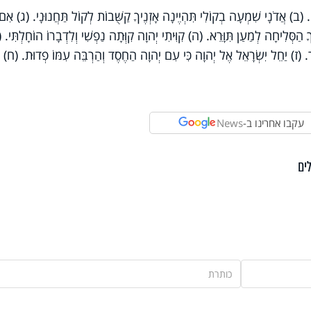
(ב) אֲדֹנָי שִׁמְעָה בְקוֹלִי תִּהְיֶינָה אָזְנֶיךָ קַשֻּׁבוֹת לְקוֹל תַּחֲנוּנָי. (ג) אִם
ָ הַסְּלִיחָה לְמַעַן תִּוָּרֵא. (ה) קִוִּיתִי יְהוָה קִוְּתָה נַפְשִׁי וְלִדְבָרוֹ הוֹחָלְתִּי. (
ר. (ז) יַחֵל יִשְׂרָאֵל אֶל יְהוָה כִּי עִם יְהוָה הַחֶסֶד וְהַרְבֵּה עִמּוֹ פְדוּת. (ח) ו
עקבו אחרינו ב-
News
ים