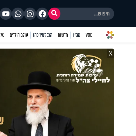
VOD
מגזין
חדשות
הרב זמיר כהן
עולם הילדים
70 שאלות
X