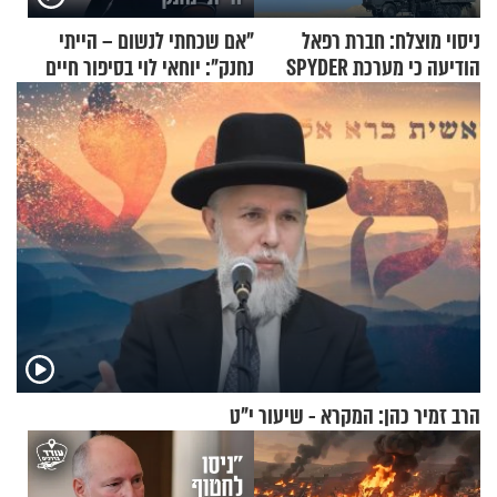
ניסוי מוצלח: חברת רפאל
"אם שכחתי לנשום – הייתי
הודיעה כי מערכת SPYDER
נחנק": יוחאי לוי בסיפור חיים
הצליחה ליירט כטב"ם
מעורר השראה
הרב זמיר כהן: המקרא - שיעור י"ט