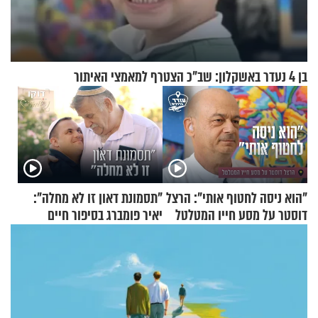
בן 4 נעדר באשקלון: שב"כ הצטרף למאמצי האיתור
"הוא ניסה לחטוף אותי": הרצל
"תסמונת דאון זו לא מחלה":
דוסטר על מסע חייו המטלטל
יאיר פומברג בסיפור חיים
מעורר השראה