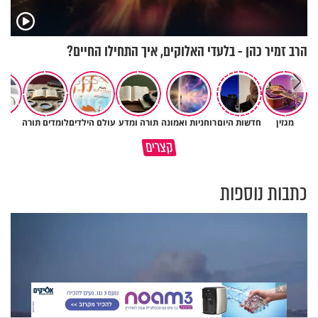
הרב זמיר כהן - בלעדי האלוקים, איך התחילו החיים?
מגזין
חדשות היום
רוחניות ואמונה
תורה ומדע
עולם הילדים
לומדים תורה
יהד
השכבה הקפואה ששומרת עלינו
קצרים
בחיים
למה לא קראת לי לעזרה?
כתבות נוספות
X