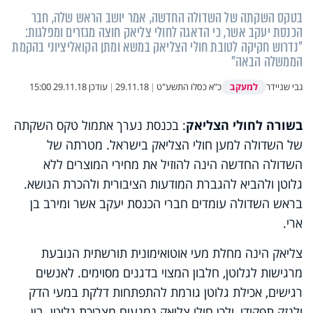
בטקס השקתה של השדולה החדשה, אמר יושב הראש שלה, חבר
הכנסת יעקב אשר, כי הדאגה לחולי צליאק חוצה מגזרים ומפלגות:
"נדרוש חקיקה לטובת חולי הצליאק במשא ומתן הקואליציוני בהקמת
הממשלה הבאה"
למעקב
גבי שניידר
כ"א כסלו התשע"ט
|
29.11.18
|
עודכן
29.11.18 15:00
בשורה לחולי הצליאק
: בכנסת נערך אתמול טקס השקתה
של השדולה למען חולי הצליאק בישראל. מטרתה של
השדולה החדשה הינה להוזיל את מחירי המוצרים ללא
גלוטן ולהביא להגברת המודעות הציבורית ולהכרת הנושא.
בראש השדולה עומדים חברי הכנסת יעקב אשר ומירב בן
ארי.
צליאק הינה מחלת מעי אוטואימונית תורשתית הנובעת
מרגישות לגלוטן, חלבון המצוי בדגנים מסוימים. לאנשים
רגישים, אכילת גלוטן גורמת להתפתחות דלקת במעי הדק
ולנזק תפקודי, ולכן חולי צליאק נמנעים מצריכת גלוטן. בין