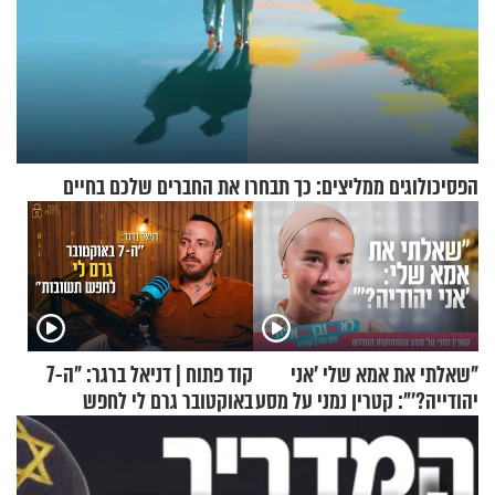
הפסיכולוגים ממליצים: כך תבחרו את החברים שלכם בחיים
"שאלתי את אמא שלי 'אני
קוד פתוח | דניאל ברגר: "ה-7
יהודייה?'": קטרין נמני על מסע
באוקטובר גרם לי לחפש
ההתחזקות המרגש
תשובות"