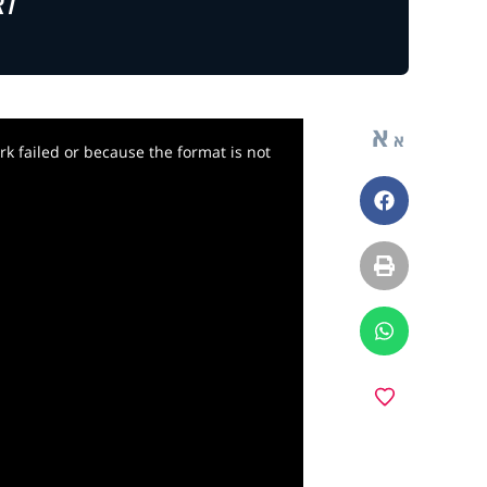
לצ
א
א
k failed or because the format is not
פייסבוק
הדפסה
ווטסאפ
y
מועדפים