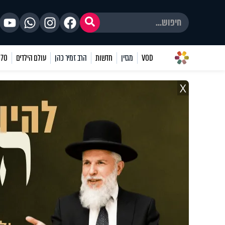
VOD
מגזין
חדשות
הרב זמיר כהן
עולם הילדים
70 שאלות
X