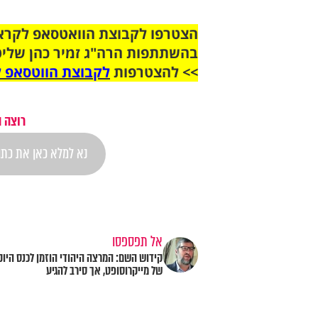
בהשתתפות הרה"ג זמיר כהן שליט
>> להצטרפות
לקבוצת הווטסאפ ל
רוצה 
אל תפספסו
קידוש השם: המרצה היהודי הוזמן לכנס היוק
של מייקרוסופט, אך סירב להגיע