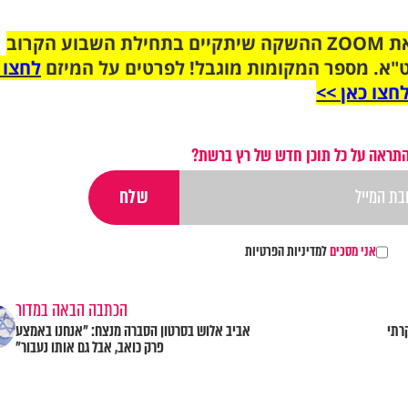
הצטרפו לקבוצת הוואטסאפ לקראת ZOOM ההשקה שיתקיים בתחילת השבוע הקרוב
"א. מספר המקומות מוגבל! לפרטים על המיזם
לחצו 
חצו כאן >>
התראה על כל תוכן חדש של רץ ברשת?
אני מסכים
למדיניות הפרטיות
הכתבה הבאה במדור
רתי
אביב אלוש בסרטון הסברה מנצח: "אנחנו באמצע
פרק כואב, אבל גם אותו נעבור"