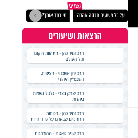
הרצל
קצרים
לארץ
על כל פשעים תכסה אהבה
מי כתב אותך?
באירא
הרצאות ושיעורים
הרב זמיר כהן - התהוות היקום
וגיל העולם
הרב ירון אשכנזי - הציצית,
השכפ"ץ היהודי
הרב יצחק בצרי - גלגול נשמות
ביהדות
הרב זמיר כהן - הכוחות
הרוחניים שבאדם על פי היהדות
הרב שניר גואטה - ההזדמנות