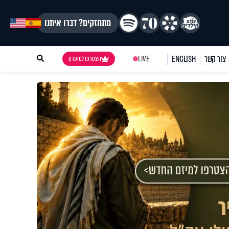
מתחזקים? דברו איתנו
צור קשר
ENGLISH
LIVE
הצטרפו למועדון