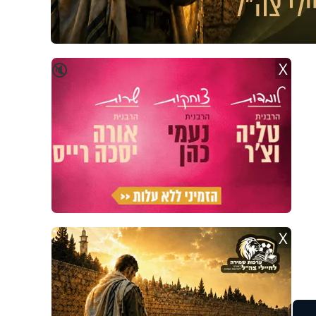
X
🔇
X