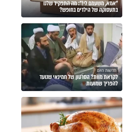
"אמא, משעמם לי!": מה התפקיד שלנו
בתעסוקה של הילדים בחופש?
חדשות היום
לקראת מוות? הסרטון של חמינאי שנועד
להפריך שמועות