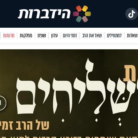
למתחילים
שאל את הרב
זמני היום
עלון
שופס
מחלקות
תרומות