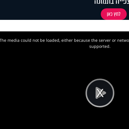
פייה בתמונה
לחץ כאן
The media could not be loaded, either because the server or networ
w.
supported.
Pla