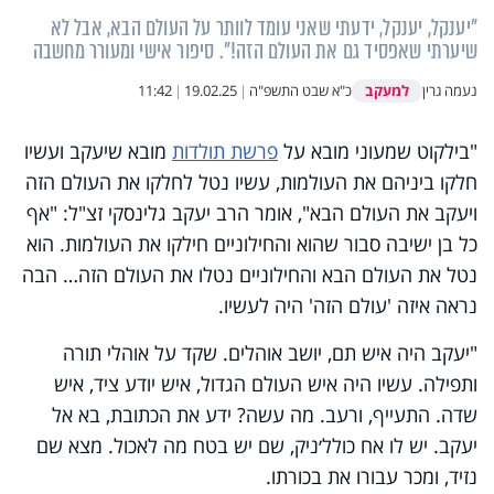
"יענקל, יענקל, ידעתי שאני עומד לוותר על העולם הבא, אבל לא
שיערתי שאפסיד גם את העולם הזה!". סיפור אישי ומעורר מחשבה
למעקב
נעמה גרין
כ"א שבט התשפ"ה
|
19.02.25
|
11:42
"בילקוט שמעוני מובא על
פרשת תולדות
מובא שיעקב ועשיו
חלקו ביניהם את העולמות, עשיו נטל לחלקו את העולם הזה
ויעקב את העולם הבא", אומר הרב יעקב גלינסקי זצ"ל: "אף
כל בן ישיבה סבור שהוא והחילוניים חילקו את העולמות. הוא
נטל את העולם הבא והחילוניים נטלו את העולם הזה… הבה
נראה איזה 'עולם הזה' היה לעשיו.
"יעקב היה איש תם, יושב אוהלים. שקד על אוהלי תורה
ותפילה. עשיו היה איש העולם הגדול, איש יודע ציד, איש
שדה. התעייף, ורעב. מה עשה? ידע את הכתובת, בא אל
יעקב. יש לו אח כולל׳ניק, שם יש בטח מה לאכול. מצא שם
נזיד, ומכר עבורו את בכורתו.