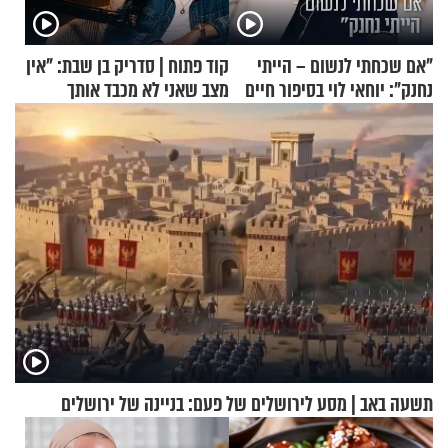
"אם שכחתי לנשום – הייתי
קוד פתוח | סדריק בן שבת: "אין
נחנק": יוחאי לוי בסיפור חיים
מצב שאני לא מכבד אותך
מעורר השראה
בבוקר בהנחת תפילין"
תשעה באב | מסע לירושלים של פעם: בניינה של ירושלים