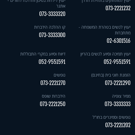
יעוץ למתחזקים בתחילת הדרך
יעוץ לילדות בסיכון והדרכה להורים -
אתגר
073-2221232
073-3333320
יעוץ לנשים בטהרת המשפחה -
קו ההלכה הידברות
מתחברות
073-3333300
02-6301516
יעוץ תמיכה וסיוע לנשים בהריון
דיווח וסיוע במקרי התבוללות
052-9551591
052-9551591
הזמנת חוגי בית (בחינם)
נופשים
073-2221270
073-2221290
ממיר צופיה
הידברות שופס
073-2221250
073-3333333
נופשים וסמינרים בחו"ל
073-2221202