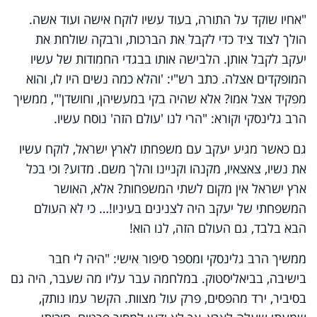
"אחיו שוקד על התורה, בעוד עשיו לוקח אישה ועוד אשה.
הולך לצוד ציד כדי לקבל את הברכות, ורבקה שולחת את
יעקב לקבל אותן. הלבישה אותו בבגדי החמודות של עשיו
המופקדים אצלה. כתב רש"י: 'והלא כמה נשים היו לו, והוא
מפקיד אצל אמו? אלא שהיה בקי במעשיהן, וחושדן'", ממשיך
הרב גלינסקי וקורא: "הרי לנו 'עולם הזה' נוסח עשיו.
גם כאשר מגיע יעקב עם משפחתו לארץ ישראל, לוקח עשיו
את נשיו, צאצאיו, מקנהו וקניינו והלך משם. מדוע? וכי בכל
ארץ ישראל אין מקום לשתי המשפחות? אלא, האושר
המשפחתי של יעקב היה לצנינים בעיניו!… כי לא העולם
הבא בלבד, גם העולם הזה, לנו הוא!
ממשיך הרב גלינסקי ומספר סיפור אישי: "היה לי חבר
בישיבה, בביאליסטוק. במלחמה עבר עליו מה שעבר, היה גם
בסיביר, ירד מהפסים, פרק עול מצוות. הקשר עמו נותק,