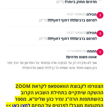
מדהים! מחזק ביותר!!
(ל"ת)
תהילה
10/06/25 19:37
3
לפרסם ברבים!!!!!! דחוף דחוף!!!!!
(ל"ת)
תהילה
10/06/25 19:37
2
לפרסם ברבים!!!!!! דחוף דחוף!!!!!
(ל"ת)
חחחח
09/07/23 11:14
1
אווווו פשוט מדהים!!
ואני לא מדברת רק על הכתבה אלה ובמיוחד על הסירטון של הרב זמיר
כהן פשוט מיוחד טהור ואמיתי כל כך!!!!!!! פשוט מדהים!!!!!
הצטרפו לקבוצת הוואטסאפ לקראת ZOOM
ההשקה שיתקיים בתחילת השבוע הקרוב
בהשתתפות הרה"ג זמיר כהן שליט"א. מספר
המקומות מוגבל! לפרטים על המיזם
לחצו כאן
>>