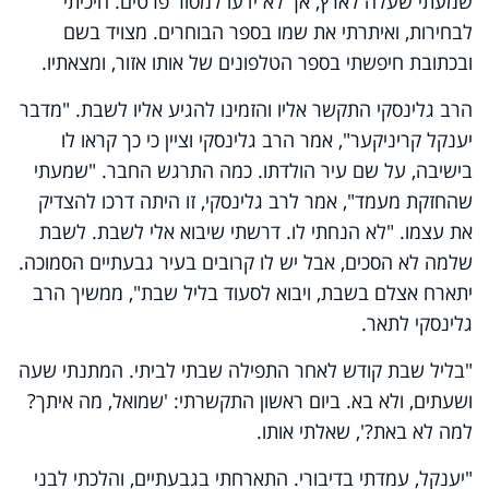
שמעתי שעלה לארץ, אך לא ידעו למסור פרטים. חיכיתי
לבחירות, ואיתרתי את שמו בספר הבוחרים. מצויד בשם
ובכתובת חיפשתי בספר הטלפונים של אותו אזור, ומצאתיו.
הרב גלינסקי התקשר אליו והזמינו להגיע אליו לשבת. "מדבר
יענקל קריניקער", אמר הרב גלינסקי וציין כי כך קראו לו
בישיבה, על שם עיר הולדתו. כמה התרגש החבר. "שמעתי
שהחזקת מעמד", אמר לרב גלינסקי, זו היתה דרכו להצדיק
את עצמו. "לא הנחתי לו. דרשתי שיבוא אלי לשבת. לשבת
שלמה לא הסכים, אבל יש לו קרובים בעיר גבעתיים הסמוכה.
יתארח אצלם בשבת, ויבוא לסעוד בליל שבת", ממשיך הרב
גלינסקי לתאר.
"בליל שבת קודש לאחר התפילה שבתי לביתי. המתנתי שעה
ושעתים, ולא בא. ביום ראשון התקשרתי: 'שמואל, מה איתך?
למה לא באת?', שאלתי אותו.
"יענקל, עמדתי בדיבורי. התארחתי בגבעתיים, והלכתי לבני