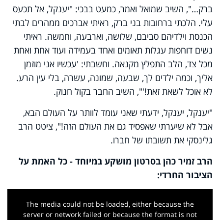
ברק…", השיב שמואל ואמר, כמעט בבכי: "יענקל, אל תכעס
עלי. הלכתי ברחובות בני ברק, ראיתי אברכים ממהרים לבתי
הכנסת וילדיהם סביבם, שלושה, וארבעה, וחמשה. ראיתי
נשים דוחפות עגלות תאומים ואחד בעמידה ועוד אחת ואחת
מכל צד, הלב התפלץ מקנאה. וחשבתי: 'עכשיו אני מוזמן
אליך, וכמה ילדים לך, שבעה, שמונה, עשרה, בלי עין הרע.
לא אוכל לשאת זאת!'", השיב החבר בקול חנוק.
"יענקל, יענקל, ידעתי שאני עומד לוותר על העולם הבא,
אבל לא שיערתי שאפסיד גם את העולם הזה!", ציטט הרב
גלינסקי את תשובתו של חברו.
הרב זמיר כהן בסרטון מושקע במיוחד - כל האמת על
הציבור החרדי:
This
is
a
The media could not be loaded, either because the
modal
window.
server or network failed or because the format is not