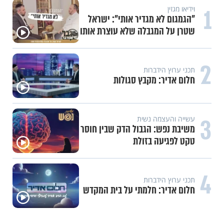
1
וידיאו מגזין
"הגמגום לא מגדיר אותי": ישראל
שטרן על המגבלה שלא עוצרת אותו
2
תכני ערוץ הידברות
חלום אדיר: מקבץ סגולות
3
עשייה והעצמה נשית
משיבת נפש: הגבול הדק שבין חוסר
טקט לפגיעה בזולת
4
תכני ערוץ הידברות
חלום אדיר: חלמתי על בית המקדש