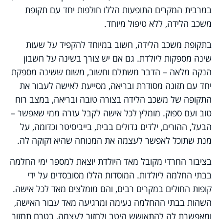
במרבית המקרים התופעות הללו חולפות יחד עם תקופת
משכב הלידה, ללא טיפול מיוחד.
בתקופת משכב הלידה, חשוב במיוחד להקפיד על שעות
שינה מספקות ליולדת. גם אם יש צורך בשינה על חשבון
הנקה מלאה – הדבר משתלם וחשוב, משום ששינה מספקת
יחד עם תזונה מסודרת ובריאה, מסייעת לאישה לעבור את
התקופה של משכב הלידה בצורה טובה ובריאה, במצב רוח
טוב ועם ספוק. מומלץ לכל אישה לקבל עזרה ממי שאפשר –
הבעל, ההורים, ילדים גדולים בבית, בייביסיטר וכדומה, על
מנת שתוכל לאפשר לעצמה את המנוחה שהיא זקוקה לה.
בציבור החרדי מקובל מאד היולדת יוצאת למספר ימי החלמה
בבתי החלמה ליולדות. המוסדות הללו מסובסדים על ידי
קופות החולים במקרים רבים, והם מומלצים מאד לכל אישה.
השהות בבתי ההחלמה נעימה ומרגיעה מאד עבור האישה,
ומאפשרת לה להתאושש היטב ולחזור לעצמה, בטרם תחזור