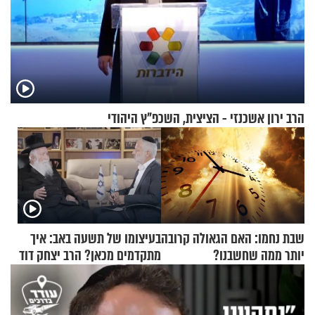
הרב ירון אשכנזי - הציצית, השכפ"ץ היהודי
שבת נחמו: האם הגאולה קרובה
בעיצומו של תשעה באב: איך
יותר ממה שחשבנו?
מתקדמים מכאן? הרב יצחק דוד
גרוסמן בשיחה מיוחדת