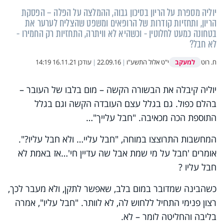
יוליה מספרת על הריון בסיכון גבוה, ההמלצה על הפלה – הפסקת
הריון, ותחזיות קודרות של הרופאים ומשפט שהצליח לערער את
בטחונה כמעט לחלוטין - וכשהיא לא וויתרה, התחזיות רק החמירו -
לא חבל?
למעקב
ח. רוט
י"ט אלול התשע"ו
|
22.09.16
|
עודכן
16.11.21 14:19
יוליה קיבלה את הבשורה הקשה – מום בלבו של העובר –
בהלם כפול. גם בגלל עצם העובדה הקשה וגם בגלל
התוספת הכה מכאיבה. "חבל עלייך"…
המחשבות התרוצצו במוחה, "חבל עליי… ולא חבל עליו?".
אומרים 'חבל על מי שמת אבל שה עדיין חי'…אז באמת לא
חבל עליו ?
כשהבינה שמדובר במום בלב, שאפשר לתקן, ולא מעבר לכך,
רצון פנימי התחיל ללחוש לה, לא לוותר. "חבל עליו", אמרה
בליבה והחליטה לומר – לא.