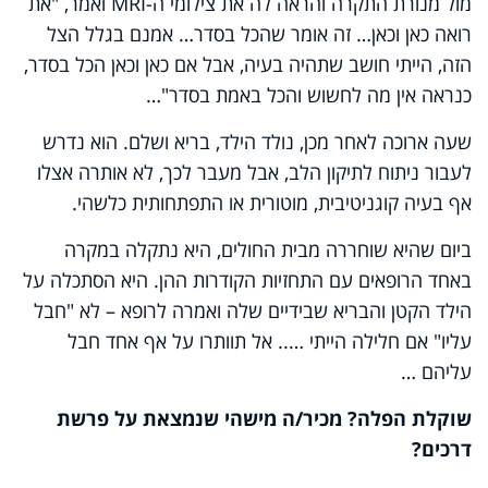
מול מנורת התקרה והראה לה את צילומי ה-MRI ואמר, "את
רואה כאן וכאן… זה אומר שהכל בסדר… אמנם בגלל הצל
הזה, הייתי חושב שתהיה בעיה, אבל אם כאן וכאן הכל בסדר,
כנראה אין מה לחשוש והכל באמת בסדר"…
שעה ארוכה לאחר מכן, נולד הילד, בריא ושלם. הוא נדרש
לעבור ניתוח לתיקון הלב, אבל מעבר לכך, לא אותרה אצלו
אף בעיה קוגניטיבית, מוטורית או התפתחותית כלשהי.
ביום שהיא שוחררה מבית החולים, היא נתקלה במקרה
באחד הרופאים עם התחזיות הקודרות ההן. היא הסתכלה על
הילד הקטן והבריא שבידיים שלה ואמרה לרופא – לא "חבל
עליו" אם חלילה הייתי ….. אל תוותרו על אף אחד חבל
עליהם …
שוקלת הפלה? מכיר/ה מישהי שנמצאת על פרשת
דרכים?