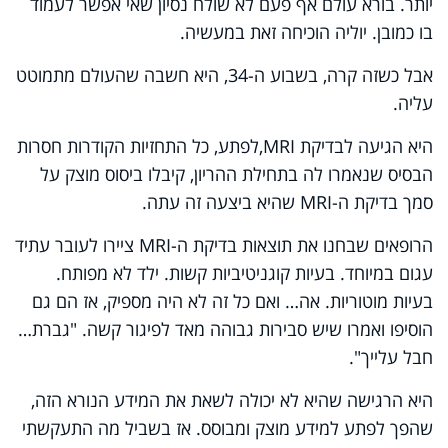
יותר. בורא עולם אף פעם לא שולח נסיון שאי אפשר לעמוד
בו כמובן. יוליה הוכיחה זאת במעשיה.
אבל כשזה קרה, בשבוע ה-34, היא חשבה שהעולם מתמוטט
עליה.
היא הגיעה לבדיקת MRI,לפתע, כל התחזיות הקודרות חסרות
הבסיס שנאמרו לה בתחילת ההריון, קיבלו ביסוס מוצק על
סמך בדיקת ה-MRI שהיא ביצעה זה עתה.
הרופאים שבחנו את תוצאות בדיקת ה-MRI ציירו לעובר עתיד
עגום במיוחד. בעיות קוגניטיביות קשות. ילד לא מפותח.
בעיות מוטוריות. אה… ואם כל זה לא היה מספיק, אז הם גם
הוסיפו ואמרו שיש סבירות גבוהה מאד לפיגור קשה. "גברת…
חבל עלייך".
היא הרגישה שהיא לא יכולה לשאת את המידע הנורא הזה,
שהפך לפתע למידע מוצק ומבוסס. אז בשביל מה התעקשתי