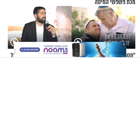
מכת פשפשי המיטה
X
"תסמונת דאון זו לא מחלה":
הרב שניר גואטה - מכפרים על
יאיר פומברג בסיפור חיים
טעויות
מעורר השראה