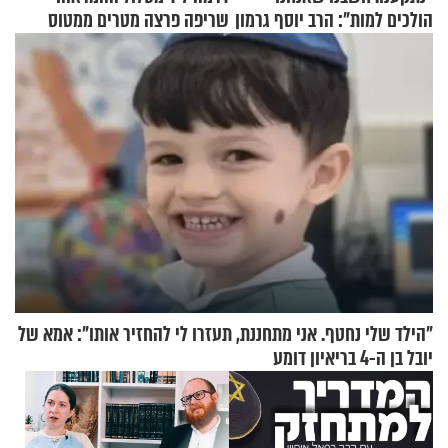
הולכים למות": הרב יוסף גרמון
שריפה פרצה מטרים ממטוס
בריאיון מרתק
מלא בנוסעים
"הילד שלי נחטף. אני מתחננת, תעזרו לי להחזיר אותו": אמא של
יובל בן ה-4 בריאיון דומע