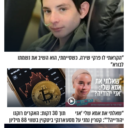
"הקראתי לו פרקי שירה. כשסיימתי, הוא השיב את נשמתו
לבורא"
"שאלתי את אמא שלי 'אני
תוך 30 דקות: האקרים רוקנו
יהודייה?'": קטרין נמני על מסע
ארנקי ביטקוין בשווי 88 מיליון
ההתחזקות המרגש
דולר