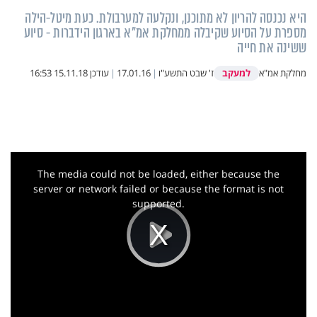
היא נכנסה להריון לא מתוכנן, ונקלעה למערבולת. כעת מיטל-הילה
מספרת על הסיוע שקיבלה ממחלקת אמ"א בארגון הידברות - סיוע
ששינה את חייה
למעקב
מחלקת אמ"א
ז' שבט התשע"ו
|
17.01.16
|
עודכן
15.11.18 16:53
This
is
a
The media could not be loaded, either because the
modal
window.
server or network failed or because the format is not
supported.
Play