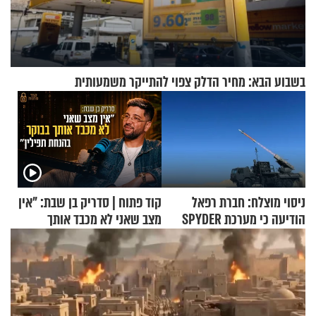
בשבוע הבא: מחיר הדלק צפוי להתייקר משמעותית
ניסוי מוצלח: חברת רפאל
קוד פתוח | סדריק בן שבת: "אין
הודיעה כי מערכת SPYDER
מצב שאני לא מכבד אותך
הצליחה ליירט כטב"ם
בבוקר בהנחת תפילין"