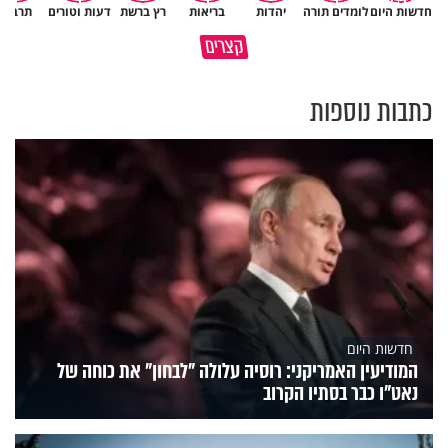
חדשות היום
לומדים תורה
יהדות
בריאות
רץ ברשת
דעות וטורים
תרבות
גם ׳הרע׳ זה הרחמים של בורא
קצרים
מדוע האמונה נמשלה למלח?
עולם
כתבות נוספות
חדשות היום
המודיעין האמריקני: רוסיה עלולה "לבחון" את כוחה של
נאט"ו כבר בסתיו הקרוב