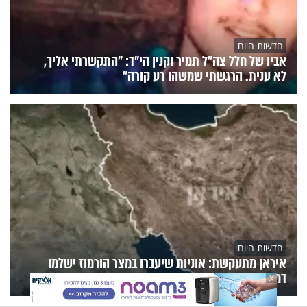
חדשות היום
אביו של חלל צה"ל תמיר וקנין הי"ד: "התקשרתי אליך,
לא ענית. הרגשתי שמשהו רע קורה"
חדשות היום
איראן מתעקשת: אוניות שיעברו במצר הורמוז ישלמו
דמי מעבר
X