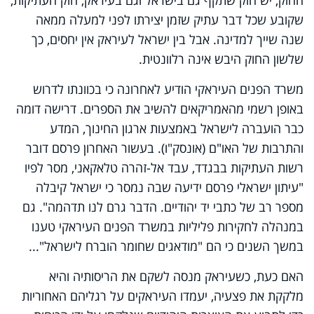
החוק, יש חוק שתקף גם בישראל וגם בעיראק, חוק העתיקות,
שקובע שכל דבר עתיק שזמן יצירתו לפני למעלה ממאה
שנה שייך למדינה. אבל בין ישראל לעיראק אין יחסים, כך
שלשון החוק היבש אינה רלוונטית.
משרד הפנים העיראקי הודיע לאחרונה כי בכוונתו לדרוש
באופן רשמי מהאמריקאים להשיב את הספרים. דרישה דומה
כבר הועברה לישראל באמצעות ארגון החינוך, המדע
והתרבות של האו"ם (אונסק"ו). בעשור האחרון פרסם דובר
רשות העתיקות בבגדד, עבד אל-זהרה טלאקאני, מסר לפיו
"עיתון ישראלי פרסם ידיעה שבה נמסר כי ישראל קיבלה
מספר רב של כתבי יד יהודיים. הדבר גרם לנו תדהמה". גם
במנהלה לחקירות פליליות במשרד הפנים העיראקי טענו
במשך השנים כי הם "מודאגים שחומר הוברח לישראל"...
האם כעת, כשעיראק מנסה לשקם את הריסותיה והיא
מלקקת את פצעיה, יעמדו העיראקים על רגליהם האחוריות