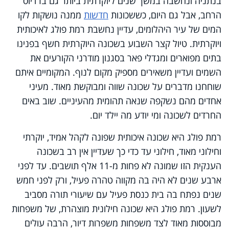
בנתניה ונחשבה במשך שנים ליוקרתית ביותר גם ברדיוס
הרחב, אבל גם היום, כששכונות
חדשות
ממנה נושקות לקו
המים של עיר היהלומים, עדיין נחשבת רמת פולג לאיכותית
ויוקרתית. טיול קצר השבוע בשכונה היוקרתית חשף בפנינו
בתים מפוארים ומגדלי פאר בסגנון מודרני הקורעים את
השמים ועדיין משאירים מספיק מקום לנוף. המקומיים איתם
שוחחנו מדברים על שכונה שווה ומבוקשת מאוד. מעיני
אחדים מהם נשקפה שנאה תהומית מהעיניים. שוב באים
החרדים לשכונה ומי יודע מה יילד יום.
רמת פולג היא שכונה איכותית שפונה לקהל אמיד, יוקרתי
וחילוני מאוד, חילוני עד כדי כך שעדיין אין רב בשכונה
הענקית הזו שמונה לא פחות מ-11 אלף תושבים. עד לפני
ארבע שנים לא היה בה מקווה טהרה פעיל, ורק לפני חמש
שנים נפתח בה בית כנסת פעיל עם שיעורי תורה מסביב
לשעון. רמת פולג היא שכונה חילונית מוצהרת, של משפחות
מבוססות מאוד לצד משפחות משפרות דיור, הרבה עולים