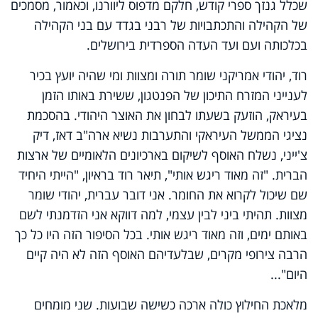
שכלל גנזך ספרי קודש, חלקם מדפוס ליוורנו, וכאמור, מסמכים
של הקהילה והתכתבויות של רבני בגדד עם בני הקהילה
בכלכותה ועם ועד העדה הספרדית בירושלים.
רוד, יהודי אמריקני שומר תורה ומצוות ומי שהיה יועץ בכיר
לענייני המזרח התיכון של הפנטגון, ששירת באותו הזמן
בעיראק, הוזעק בשעתו לבחון את האוצר היהודי. בהסכמת
נציגי הממשל העיראקי והתערבות נשיא ארה"ב דאז, דיק
צ'ייני, נשלח האוסף לשיקום בארכיונים הלאומיים של ארצות
הברית. "זה מאוד ריגש אותי", תיאר רוד בראיון, "הייתי היחיד
שם שיכול לקרוא את החומר. אני דובר עברית, יהודי שומר
מצוות. תהיתי ביני לבין עצמי, למה דווקא אני הזדמנתי לשם
באותם ימים, וזה מאוד ריגש אותי. בכל הסיפור הזה היו כל כך
הרבה צירופי מקרים, שבלעדיהם האוסף הזה לא היה קיים
היום"...
מלאכת החילוץ כולה ארכה כשישה שבועות. שני מומחים