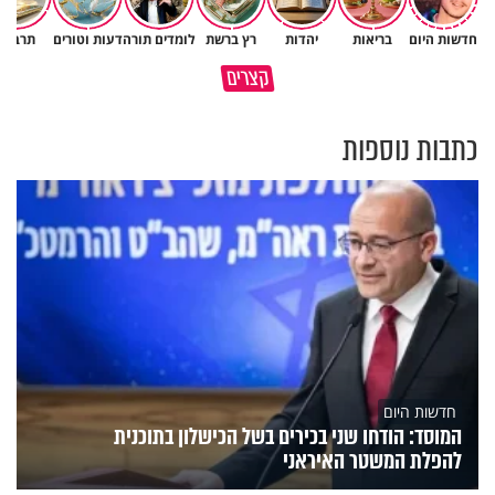
חדשות היום
בריאות
יהדות
רץ ברשת
לומדים תורה
דעות וטורים
תרבות
פותחים פתח קטן - ומקבלים עול
קצרים
תשתמש באהבה של השם לטובתך
עצום
כתבות נוספות
חדשות היום
המוסד: הודחו שני בכירים בשל הכישלון בתוכנית
להפלת המשטר האיראני