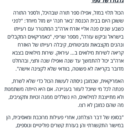
גלגולו של ספר
הכול תלוי במזל, אפילו ספר תורה שבהיכל, ולספר התורה
ששוכן היום בבית הכנסת 'באר חנה' יש מזל מיוחד: "לפני
כשבע שנים פנה אליי אזרח ארה"ב המתגורר עם רעייתו
בישראל וביקש עזרה", מספר שריפי, "כאמריקאים המקבלים
ונהנים מקצבאות ומביטוחים, קיבלה רעייתו של האזרח
קריאה לשירות מילואים ב... עיראק. שירות מילואים בצבא
ארה"ב יכול להתמשך עד שנה ואפילו שנה וחצי, ובהחלט
מדובר בקריאה לא פשוטה, בוודאי שלא לקצינה אישה".
האמריקאית, שכמובן ניסתה לעשות הכול כדי שלא לשרת,
פנתה לכל מי שיוכל לעזור בעניינה. אם היא הייתה משתמטת
ולא מתייצבת למילואים, היו נשללים ממנה זכויות ותקציבים,
מה שהם כמובן לא רצו.
"בסופו של דבר הצלחנו, אחרי פעילות מרוכבת ומאסיבית, הן
במישור התקשורתי והן בעזרת קשרים פוליטיים ונוספים,