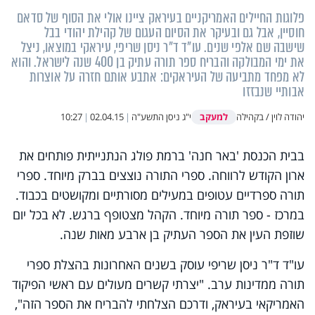
פלוגות החיילים האמריקניים בעיראק ציינו אולי את הסוף של סדאם
חוסיין, אבל גם ובעיקר את הסיום העגום של קהילת יהודי בבל
שישבה שם אלפי שנים. עו"ד ד"ר ניסן שריפי, עיראקי במוצאו, ניצל
את ימי המבולקה והבריח ספר תורה עתיק בן 400 שנה לישראל. והוא
לא מפחד מתביעה של העיראקים: אתבע אותם חזרה על אוצרות
אבותיי שנבזזו
למעקב
יהודה לוין / בקהילה
י"ג ניסן התשע"ה
|
02.04.15
|
10:27
בבית הכנסת 'באר חנה' ברמת פולג הנתנייתית פותחים את
ארון הקודש לרווחה. ספרי התורה נוצצים בברק מיוחד. ספרי
תורה ספרדיים עטופים במעילים מסורתיים ומקושטים בכבוד.
במרכז - ספר תורה מיוחד. הקהל מצטופף ברגש. לא בכל יום
שוזפת העין את הספר העתיק בן ארבע מאות שנה.
עו"ד ד"ר ניסן שריפי עוסק בשנים האחרונות בהצלת ספרי
תורה ממדינות ערב. "יצרתי קשרים מעולים עם ראשי הפיקוד
האמריקאי בעיראק, ודרכם הצלחתי להבריח את הספר הזה",