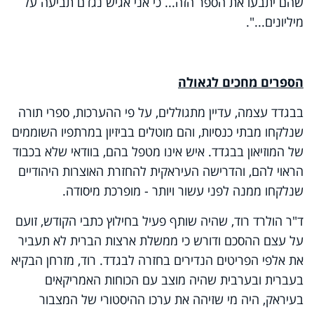
שהם יתבעו את הספר הזה... כי אני אגיש נגדם תביעה על
מיליונים...".
הספרים מחכים לגאולה
בבגדד עצמה, עדיין מתגוללים, על פי ההערכות, ספרי תורה
שנלקחו מבתי כנסיות, והם מוטלים בביזיון במרתפיו השוממים
של המוזיאון בבגדד. איש אינו מטפל בהם, בוודאי שלא בכבוד
הראוי להם, והדרישה העיראקית להחזרת האוצרות היהודיים
שנלקחו ממנה לפני עשור ויותר - מופרכת מיסודה.
ד"ר הולרד רוד, שהיה שותף פעיל בחילוץ כתבי הקודש, זועם
על עצם ההסכם ודורש כי ממשלת ארצות הברית לא תעביר
את אלפי הפריטים הנדירים בחזרה לבגדד. רוד, מזרחן הבקיא
בעברית ובערבית שהיה מוצב עם הכוחות האמריקאים
בעיראק, היה מי שזיהה את ערכו ההיסטורי של המצבור