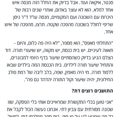
סנטר, איקאה ועוד. אבל בדיוק את החלל הזה מנסה איש
אחד למלא. הוא לא עוצר באדום, ואחרי שנים רבות של
היכרות עם השכונה ועם המקומיים, מנסה עו"ד ד"ר ניסן
שריפי לחולל בשכונה מהפכה שקטה. תרצו, מהפכה של איש
אחד.
"התחלתי מאפס", הוא מספר, "לא היה פה כלום, והיום -
תאווה לעיניים. יש בית כנסת, יש מקווה, יש שיעורי תורה. דוד
הצלם הגיע בדיוק כשהסתיים שיעור בדף היומי למבוגרים,
והתחיל שיעור תורה לילדים. בית הכנסת המה בילדים שבאו
ללמוד תורה. מי היה מאמין, שפה, בלב ליבה של רמת פולג
החילונית, יהיה שיעור וקול התורה יהדהד גם פה".
התושבים רוצים דת?
"אני טוען בכלי התקשורת שמראיינים אותי בלי הפסקה, שזו
שכונה מסורתית עם צביון דתי. אנחנו נעשה הכול לקבל את
כל מה שמגיע לנו על פי חוק, בית ספר ממלכתי דתי, למשל.