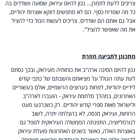
צריכים לדעת לתמרן... נכון להיום עיראק שסועה ושודדים בה
כל מה שמריח כסף. הם לא מחפשים דווקא אוצרות יהודיים,
אבל גם אותם הם שודדים. צריכים לעשות הכול כדי להציל
את מה שאפשר להציל".
מתכונן לתביעה חוזרת
נכון להיום הסיגה ארה"ב את כוחותיה מעיראק, ובכך נסתם
לעת עתה הגולל על מציאתם והשבתם של כתבי קודש
לידיים יהודיות, לפחות בערוצים הרשמיים, אולם בעשוריים
האחרונים, במהלך מלחמת עיראק - הועברו לארה"ב
ולישראל מאות ספרי קודש יהודיים. רק כשנרגעו מעט
הרוחות, ועיראק מנסה, לא בהצלחה יתרה, לשוב
לנורמליזציה, התפנתה הממשלה העיראקית לטפל גם
באוצרות האלה, כאשר בשנים האחרונות פועלת עיראק
להשיב אליה את האוצרות והעתיקות שהוצאו משטחה