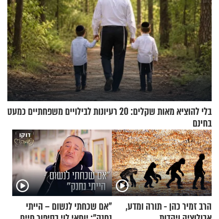
בלי להוציא מאות שקלים: 20 רעיונות לבילויים משפחתיים כמעט
בחינם
הרב זמיר כהן - תורה ומדע,
"אם שכחתי לנשום – הייתי
אבולוציה ויהדות
נחנק": יוחאי לוי בסיפור חיים