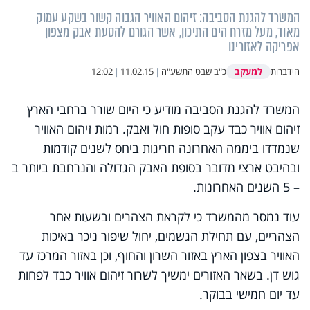
המשרד להגנת הסביבה: זיהום האוויר הגבוה קשור בשקע עמוק
מאוד, מעל מזרח הים התיכון, אשר הגורם להסעת אבק מצפון
אפריקה לאזורינו
למעקב
הידברות
כ"ב שבט התשע"ה
|
11.02.15
|
12:02
המשרד להגנת הסביבה מודיע כי היום שורר ברחבי הארץ
זיהום אוויר כבד עקב סופות חול ואבק. רמות זיהום האוויר
שנמדדו ביממה האחרונה חריגות ביחס לשנים קודמות
ובהיבט ארצי מדובר בסופת האבק הגדולה והנרחבת ביותר ב
– 5 השנים האחרונות.
עוד נמסר מהמשרד כי לקראת הצהרים ובשעות אחר
הצהריים, עם תחילת הגשמים, יחול שיפור ניכר באיכות
האוויר בצפון הארץ באזור השרון והחוף, וכן באזור המרכז עד
גוש דן. בשאר האזורים ימשיך לשרור זיהום אוויר כבד לפחות
עד יום חמישי בבוקר.