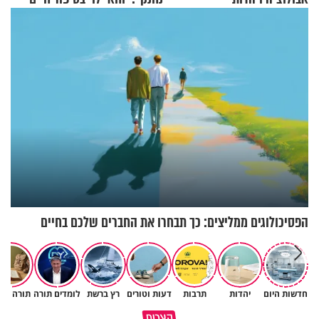
מעורר השראה
הפסיכולוגים ממליצים: כך תבחרו את החברים שלכם בחיים
חדשות היום
יהדות
תרבות
דעות וטורים
רץ ברשת
לומדים תורה
תורה ומ
האם אפשר להפוך קללה לברכה?
תהיו אהרון הכהן - תשכינו שלום
קצרים