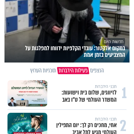
חדשות היום
במקום אלקטור: עובדי הקלפיות ידווחו למפלגות על
המצביעים בזמן אמת
הנצפים
פעילות הידברות
תוכניות הערוץ
1
תכני הידברות
לזיווגים, שלום בית וישועות:
המשדר העולמי של ט"ו באב
2
תכני הידברות
אחי, מחכים רק לך: יום התפילין
העולמי מגיע לתל אביב