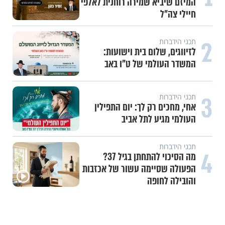
המיזם שיביא שמירה רוחנית לאלפי
חיילי צה"ל
2
תכני הידברות
לזיווגים, שלום בית וישועות:
המשדר העולמי של ט"ו באב
3
תכני הידברות
אחי, מחכים רק לך: יום התפילין
העולמי מגיע לתל אביב
תכני הידברות
4
מה הסיכוי להתחתן בגיל 37?
הפעולה שסיימה עשור של אכזבות
והובילה לחופה