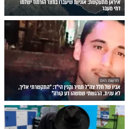
איראן מתעקשת: אוניות שיעברו במצר הורמוז ישלמו
דמי מעבר
חדשות היום
אביו של חלל צה"ל תמיר וקנין הי"ד: "התקשרתי אליך,
לא ענית. הרגשתי שמשהו רע קורה"