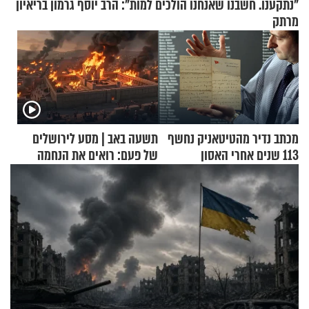
"נתקענו. חשבנו שאנחנו הולכים למות": הרב יוסף גרמון בריאיון
מרתק
מכתב נדיר מהטיטאניק נחשף
תשעה באב | מסע לירושלים
113 שנים אחרי האסון
של פעם: רואים את הנחמה