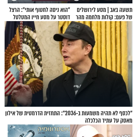
תשעה באב | מסע לירושלים
"הוא ניסה לחטוף אותי": הרצל
של פעם: קולות מלחמה מהר
דוסטר על מסע חייו המטלטל
הזיתים
"לכסף לא תהיה משמעות ב-2036": התחזית הדרמטית של אילון
מאסק על עתיד הכלכלה