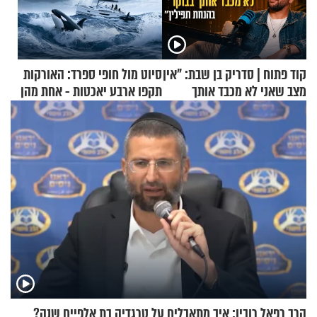
קוד פתוח | סדריק בן שבת: "אין
סיוט מול חופי ספרד: האורקות
מצב שאני לא מכבד אותך
תקפו ארבע יאכטות - אחת מהן
בבוקר בהנחת תפילין"
טבעה
הרב רפאל רובין: איך מתאבלים על טרגדיה בת אלפיים שנה?