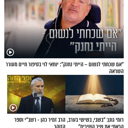
"אם שכחתי לנשום – הייתי נחנק": יוחאי לוי בסיפור חיים מעורר
השראה
רומי גונן: "בשבי, בשישי בערב,
הרב זמיר כהן - רשב"י וספר
קראתי את שיר השירים"
הזוהר