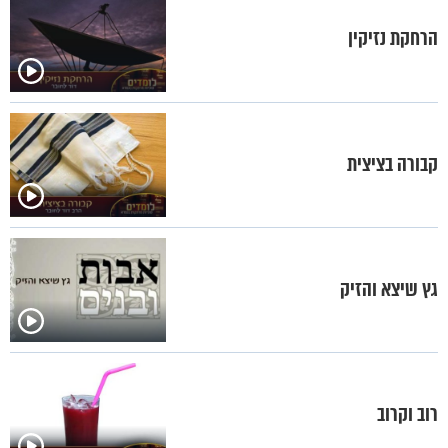
הרחקת נזיקין
קבורה בציצית
גץ שיצא והזיק
רוב וקרוב