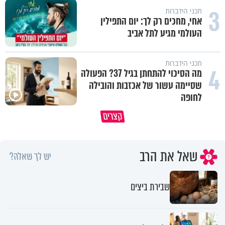
3
תכני הידברות
אחי, מחכים רק לך: יום התפילין
העולמי מגיע לתל אביב
תכני הידברות
4
מה הסיכוי להתחתן בגיל 37? הפעולה
שסיימה עשור של אכזבות והובילה
איך ייתכן שיש אנשים שיודעים
לחופה
במבט לאחור - האם התקופה הקשה
שהתורה אמת, ובכל זאת לא חיים
קצרים
הייתה שווה?
לפיה?
שאל את הרב
יש לך שאלה?
שבירת ביצים