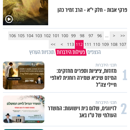
פרקי אבות - חלק י"א - הרב זמיר כהן
106
105
104
103
102
101
100
99
98
97
96
...
<
<<
>>
>
113
112
111
110
109
108
107
הנצפים
פעילות הידברות
תוכניות הערוץ
תכני הידברות
1
מזוזות, ציציות וספרים מחזקים:
המיזם שיביא שמירה רוחנית לאלפי
חיילי צה"ל
2
תכני הידברות
לזיווגים, שלום בית וישועות: המשדר
העולמי של ט"ו באב