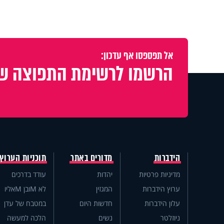
אל תפספסו אף עדכון:
הרשמו לרשימת התפוצה של
הידברות
מדורים באתר
תוכניות הערוץ
מדיניות פרטיות
יהדות
עודד בדרכים
ערוץ הידברות
המגזין
לא Mובן Mאליו
עלון הידברות
חדשות היום
במטבח של עדן
ניוזלטר
נשים
הלכה למעשה