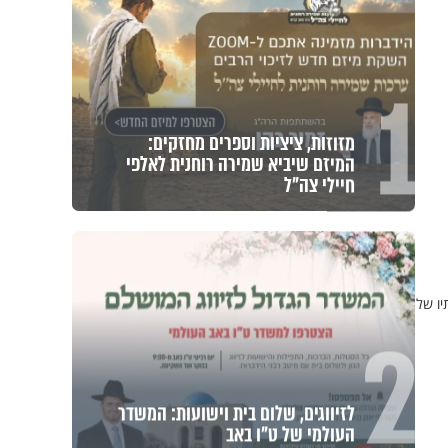
1
מזוזות, ציציות וספרים מחזקים:
המיזם שיביא שמירה רוחנית לאלפי
חיילי צה"ל
יו של
2
לזיווגים, שלום בית וישועות: המשדר
העולמי של ט"ו באב