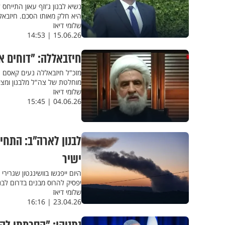
נשיא לבנון ג'וזף עאון התייח
היא חלק מאותו הסכם. חיזבאל
שלומי דיאז
15.06.26 | 14:53
חיזבאללה: "דוחים א
מזכ"ל חיזבאללה נעים קאסם הצ
מוחלטת של צה"ל מלבנון ומציין
שלומי דיאז
04.06.26 | 15:45
ישיר
היום ייפגשו בוושינגטון שגריר
יפסיק להרוס מבנים בדרום לבנו
שלומי דיאז
23.04.26 | 16:16