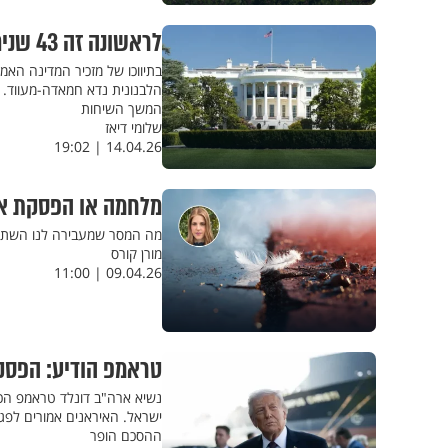
לראשונה זה 43 שנים: נציגי ישראל ולבנון נפגשו לנהל משא ומתן
בתיווכו של מזכיר המדינה האמר
הלבנונית נדא חמאדה-מעווד.
המשך השיחות
שלומי דיאז
14.04.26 | 19:02
מלחמה או הפסקת אש
מה המסר שמעבירה לנו השתי
מורן קורס
09.04.26 | 11:00
טראמפ הודיע: הפסק
נשיא ארה"ב דונלד טראמפ הכ
ישראל. האיראנים אמורים לפגוש
ההסכם הופר