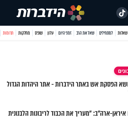
למתחילים
שאל את הרב
זמני היום
עלון
שופס
מחלקות
תרומות
נים
נושא הפסקת אש באתר הידברות - אתר היהדות הגדול
איראן-ארה"ב: "מעריך את הכבוד לריבונות הלבנונית