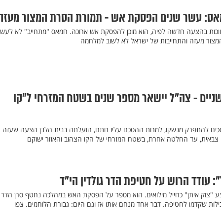
ס: עשר שנים הפסקת אש - תמורת הסרת המצור מעזה
תווכות בהצעה חדשה לפיה, הוא מוכן להפסקת אש ארוכה. חמאס "מתחייב" לא לעשו
מצור מעזה והתחייבות של ישראל לא לשוב למלחמה
שניים - צה"ל יישאר מספר שנים בשטח המזרחי ל"קו
סכים להתפרק מנשקו, למרות ההסכם עליו חתם, הועלתה בבית הלבן הצעה שעזה
 צבאית, עד החלטה אחרת, בשטח המזרחי של הקו הצהוב והאזור ישוקם
: עודד הרוש על חטיפת הדר גולדין הי"ד
"צוק איתן" כחייל מילואים. הוא מספר על הפסקת האש במהלכה נחטף סרן הדר גו
לות שקדמו לחטיפה. דבר אחד מנחם אותו אז וגם היום: גבורת הלוחמים. צפו