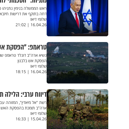
נתניהו: "הסכמתי ל
ראש הממשלה בנימין נתניהו פ
דחה בתוקף את דרישות חיזבאל
שלומי דיאז
16.04.26 | 21:02
טראמפ: "הפסקת אש בת 10 ימים בין לבנו
נשיא ארה"ב דונלד טראמפ שוח
הפסקת אש בלבנון
שלומי דיאז
16.04.26 | 18:15
דיווח ערבי: הלילה 
רשת "אל מיאדין", המזוהה עם 
ארה"ב תומכת בהפסקת האש ול
שלומי דיאז
15.04.26 | 16:33