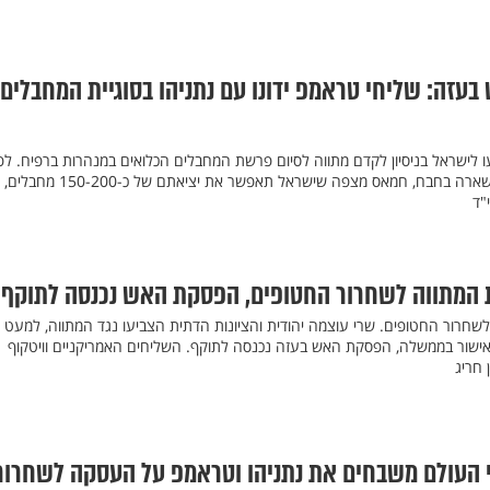
זה: שליחי טראמפ ידונו עם נתניהו בסוגיית המחבלים
יעו לישראל בניסיון לקדם מתווה לסיום פרשת המחבלים הכלואים במנהרות ברפיח. לפ
המתווך הפלסטיני-אמריקאי, בשארה בחבח, חמאס מצפה שישראל תאפשר א
"ד
המתווה לשחרור החטופים, הפסקת האש נכנסה לתוקף
חרור החטופים. שרי עוצמה יהודית והציונות הדתית הצביעו נגד המתווה, למעט
אישור בממשלה, הפסקת האש בעזה נכנסה לתוקף. השליחים האמריקניים וויטקוף
 חריג
י העולם משבחים את נתניהו וטראמפ על העסקה לשחרור