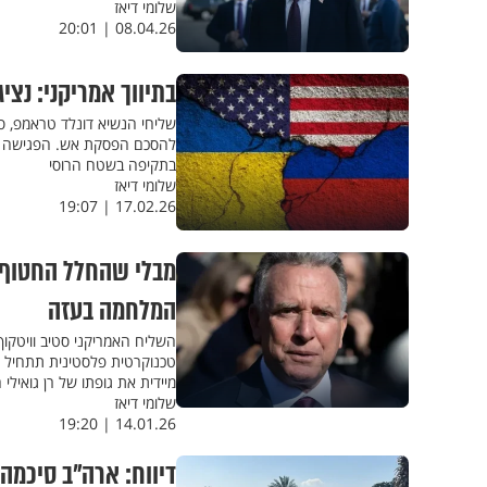
שלומי דיאז
08.04.26 | 20:01
בתיווך אמריקני: נצי
שליחי הנשיא דונלד טראמפ, סטי
להסכם הפסקת אש. הפגישה הת
בתקיפה בשטח הרוסי
שלומי דיאז
17.02.26 | 19:07
מבלי שהחלל החטוף ה
המלחמה בעזה
השליח האמריקני סטיב וויטק
טכנוקרטית פלסטינית תתחיל 
מיידית את גופתו של רן גואילי 
שלומי דיאז
14.01.26 | 19:20
דיווח: ארה"ב סיכמה