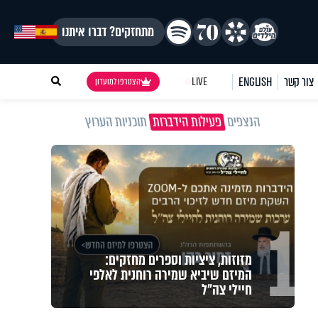
מתחזקים? דברו איתנו
צור קשר
ENGLISH
LIVE
הצטרפו למועדון
הנצפים
פעילות הידברות
תוכניות הערוץ
1
מזוזות, ציציות וספרים מחזקים:
המיזם שיביא שמירה רוחנית לאלפי
חיילי צה"ל