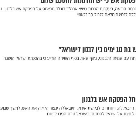
הפסקת אש כי יש הזדמנות להסכם שלום"
רסם הודעה, בעקבות הכרזת נשיא ארה"ב דונלד טראמפ על הפסקת אש בלבנון. נת
לה לנסיגה מלאה לגבול הבינלאומי
ן לישראל"
ח עם עמיתו הלבנוני, ג'וזף עאון. בסוף השיחה הודיע כי בהסכמת ישראל הושגה
תחל הפסקת אש בלבנון
חיזבאללה, דיווחה כי לבקשת איראן, חיזבאללה ינצור הלילה את האש, למשך שבוע.
וחצת על ישראל להסכים. בישראל טרם הגיבו לדיווח