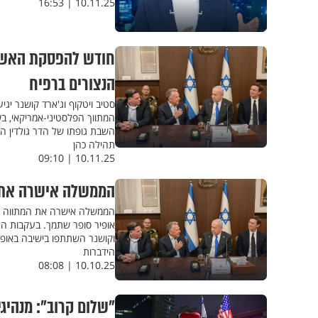
10.11.25 | 16:53
חודש להפסקת האש בע
הנצורים ברפיח
סטיב ויטקוף וג'ארד קושנר יג
השבת גופתו של הדר גולדין הי
תהילה כהן
10.11.25 | 09:10
הממשלה אישרה את 
הממשלה אישרה את המתווה לש
אופיר סופר שתמך. בעקבות ה
וקושנר השתתפו בישיבה באופן
הידברות
10.10.25 | 08:08
״שלום קרוב״: מנהיג