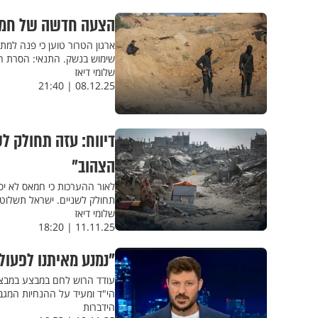
הצעה חדשה של חמא
ארגון הטרור טוען כי פנה למ
שימוש בנשק. התנאי: הסרת ה
שלומי דיאז
08.12.25 | 21:40
דיווח: עזה תחולק ל
הצהוב"
לאור ההערכות כי חמאס לא י
תחולק לשניים. ישראל תשלוט
שלומי דיאז
11.11.25 | 18:20
"נמנע מאיתנו לפעול"
עודד הרוש לחם במבצע במבצע 
הי"ד ומעיד על ההנחיות המגבי
הידברות