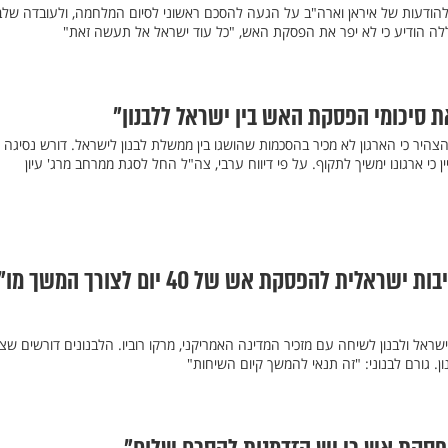
ס להודעות של איראן וארה"ב על הגעה להסכם ראשוני לסיום המלחמה, ולעובדה שלבנ
לה הודיע כי לא יפר את הפסקת האש, "כל עוד ישראל אל תעשה זאת"
ת סיכומי הפסקת האש בין ישראל ללבנון"
היר כי הארגון לא מכיר בהסכמות שהושגו בין ממשלת לבנון לישראל. דורש נסיגה
 כי ארגונו ימשיך לתקוף. על פי דיווח ערבי, צה"ל החל לסגת ממרחב מרג' עיון
לבנון לארה"ב: התחייבות ישראלית להפסקת אש של 40 יום לצורך המשך
י ישראל ולבנון לשיחה עם מזכיר המדינה האמריקני, מרקו רוביו. הלבנונים דורשים שצ
ן. גורם לבנוני: "זה תנאי להמשך קיום השיחות"