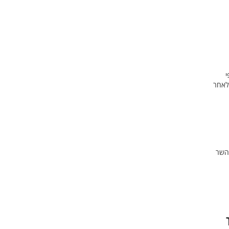
י
ת יציאתם של כ-150-200 מחבלים, לאחר
 השר