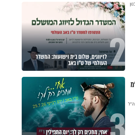
ון
2
לזיווגים, שלום בית וישועות: המשדר
העולמי של ט"ו באב
 מו"מ
ה"ל
3
אחי, מחכים רק לך: יום התפילין