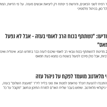
יח לשני הכיוונים, ודורשת כי יפתח רק ליציאת אנשים מעזה. על פי הדיווח, המתו
כוון, בניהול פלסטיני
ודיעו: "נשתתף בכוח הרב לאומי בעזה - אבל לא נפעל
אס"
הממשל האמריקני לוחץ על 24 מדינות להשתתף בכוח צבאי רב לאומי שיכנס לעזה כבר בחודש הבא. איטליה ואינ
ביות, אבל כולן סירבו לפעול בשטח בו נמצא כעת חמאס
י מלאדנוב מועמד לפקח על ניהול עזה
תנגדו להצעת דונלד טראמפ למנות את טוני בלייר ליו"ר "מועצת השלום" בעזה,
ניקולאי מלאדנוב. שימש בעבר שליח האו"ם למזרח התיכון ונחשב "מקובל על כל