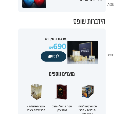
וכות
הידברות שופס
ערכת המקדש
690
דונזיה
לרכישה
מוצרים נוספים
סט ארכיאולוגיה
ספר דניאל - הרב
אוצר הסגולות -
תנ"כית - הרב
זמיר כהן
הרב יצחק בצרי
זמיר כהן