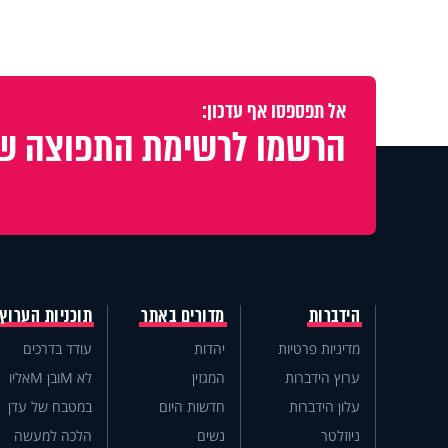
אל תפספסו אף עדכון:
הרשמו לרשימת התפוצה של
הידברות
מדורים באתר
תוכניות הערוץ
מדיניות פרטיות
יהדות
עודד בדרכים
ערוץ הידברות
המגזין
לא Mובן Mאליו
עלון הידברות
חדשות היום
במטבח של עדן
ניוזלטר
נשים
הלכה למעשה