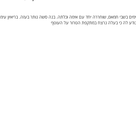
רופנוב, שהוחזקה במשך 54 ימים בשבי חמאס, שוחררה יחד עם אימה וכלתה. בנה סשה נותר בעזה. בריאיון עימ
נודע לה כי בעלה נרצח במתקפת הטרור על העוטף