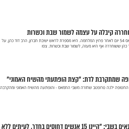
חררה קיבלה על עצמה לשמור שבת וכשרות
ילנה טרופנוב חזרה משבי חמאס 54 יום לאחר פרוץ המלחמה. היא מספרת לראש ישיבת חברון, הרב דוד כהן, על
כהן ששוחררה אף היא מעזה, לשמור שבת וכשרות. צפו
ופה שמתקרבת לדת: "קצת הופתעתי מהשיח האמוני"
ת החטופה ילנה טרופנוב שחזרה משבי החמאס - והופתעה מהשיח האמוני ומהקרבה
ילנה טרופנוב על התנאים בשבי: "היינו 15 אנשים דחוסים בחדר, לעיתים ללא