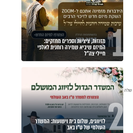
1
מזוזות, ציציות וספרים מחזקים:
המיזם שיביא שמירה רוחנית לאלפי
חיילי צה"ל
 שלה
2
לזיווגים, שלום בית וישועות: המשדר
העולמי של ט"ו באב