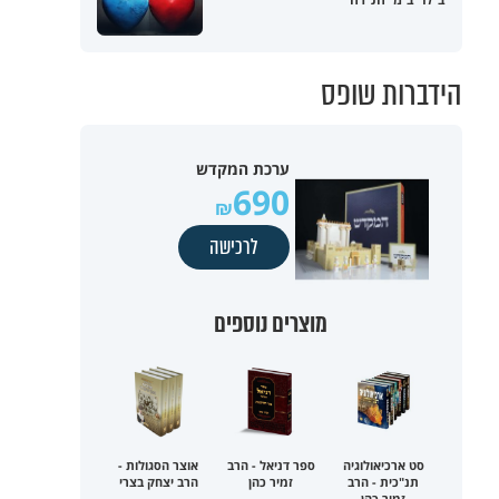
הידברות שופס
ערכת המקדש
690
לרכישה
מוצרים נוספים
סט ארכיאולוגיה
ספר דניאל - הרב
אוצר הסגולות -
תנ"כית - הרב
זמיר כהן
הרב יצחק בצרי
זמיר כהן