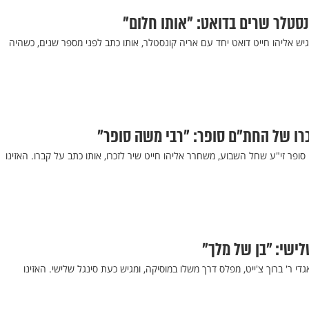
ונסטלר שרים בדואט: "אותו חלום"
גיש אליהו חייט דואט יחד עם אריה קונסטלר, אותו כתב לפני מספר שנים, כשהיה
כרו של החת"ם סופר: "רבי משה סופר"
ופר זי"ע שחל השבוע, משחרר אליהו חייט שיר לזכרו, אותו כתב על קברו. האזינו
לישי: "בן של מלך"
גדי ר' ברוך צ'ייט, מפלס דרך משלו במוסיקה, ומגיש כעת סינגל שלישי. האזינו