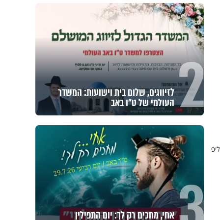
2
לזיווגים, שלום בית וישועות: המשדר
העולמי של ט"ו באב
ליפ
3
אחי, מחכים רק לך: יום התפילין