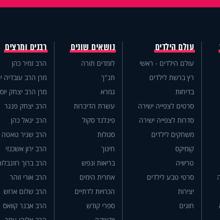
עולם הילדים
נושאים שונים
רבנים ומרצים
עולם הילדים - ראשי
לומדים תורה
הרב זמיר כהן
רץ ברשת לילדים
תנ"ך
מרן הרב עובדיה יו
בדיחות
גמרא
מרן הרב יצחק יוס
סרטים לצפייה ישירה
עשרת הדיברות
הרב יצחק פנגר
סדרות לצפייה ישירה
פינלנד סקול
הרב יגאל כהן
משחקים לילדים
סגולות
הרב שניר גואטה
קומיקס
חינוך
הרב ירון אשכנזי
טריוויה
בריאות ונפש
הרב ברוך רוזנבלום
סרטי טבע לילדים
אחרית הימים
הרב אורי זוהר
יצירות
הכרויות לדתיים
הרב שלום ארוש
חוגים
ספרי קודש
הרב אבנר קוואס
יודאיקה
הרב אליהו עמר