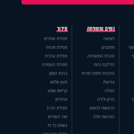
נשים ומשפחה
סידור
לאישה
תפילת שחרית
סף
מתכונים
תפילת מנחה
ף
טהרת המשפחה
תפילת ערבית
הדלקת נרות
תפילת העמידה
הרבנית ימימה מזרחי
ברכת המזון
צניעות
מעין שלוש
הפלה
קריאת שמע
הריון ולידה
תהילים
הרצאות לנשים
תפילת הדרך
הפרשת חלה
שיר השירים
נשמת כל חי
ברכת אשר יצר