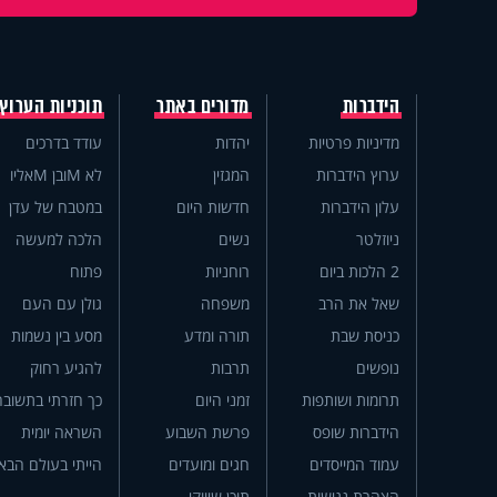
הידברות
מדורים באתר
תוכניות הערוץ
מדיניות פרטיות
יהדות
עודד בדרכים
ערוץ הידברות
המגזין
לא Mובן Mאליו
עלון הידברות
חדשות היום
במטבח של עדן
ניוזלטר
נשים
הלכה למעשה
2 הלכות ביום
רוחניות
פתוח
שאל את הרב
משפחה
גולן עם העם
כניסת שבת
תורה ומדע
מסע בין נשמות
נופשים
תרבות
להגיע רחוק
תרומות ושותפות
זמני היום
כך חזרתי בתשובה
הידברות שופס
פרשת השבוע
השראה יומית
עמוד המייסדים
חגים ומועדים
הייתי בעולם הבא
הצהרת נגישות
תוכן שיווקי