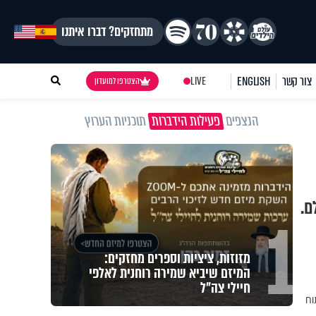
מתחזקים? דברו איתנו
צור קשר
ENGLISH
LIVE
הצטרפו למועדון
הנצפים
פעילות הידברות
תוכניות הערוץ
ם.
1
מזוזות, ציציות וספרים מחזקים:
המיזם שיביא שמירה רוחנית לאלפי
חיילי צה"ל
וח