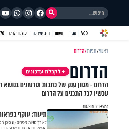
VOD
מגזין
חדשות
הרב זמיר כהן
עולם הילדים
70 שאלות
ראשי
תגיות
הדרום
הדרום
+ לקבלת עדכונים
הדרום - מגוון ענק של כתבות וסרטונים בנושא ה
עכשיו לכל התכנים על הדרום
נמצאו 7 תוצאות:
תיעוד: עוקף בפראות
לאורך מאות מטרים (!) סיכן ה
הפשעים החמורים שנעשו בזמן ש