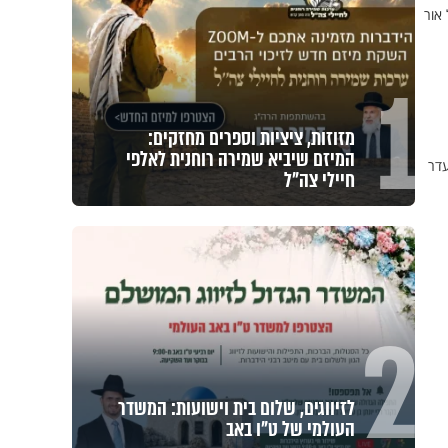
אור
1
מזוזות, ציציות וספרים מחזקים:
המיזם שיביא שמירה רוחנית לאלפי
עדר
חיילי צה"ל
2
לזיווגים, שלום בית וישועות: המשדר
העולמי של ט"ו באב