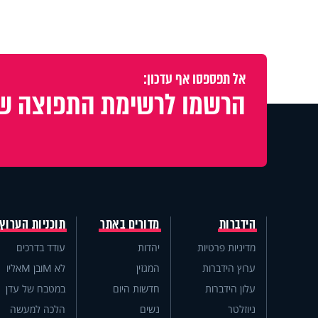
אל תפספסו אף עדכון:
הרשמו לרשימת התפוצה של
הידברות
מדורים באתר
תוכניות הערוץ
מדיניות פרטיות
יהדות
עודד בדרכים
ערוץ הידברות
המגזין
לא Mובן Mאליו
עלון הידברות
חדשות היום
במטבח של עדן
ניוזלטר
נשים
הלכה למעשה