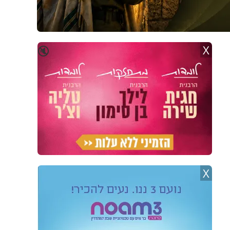
X
🔇
X