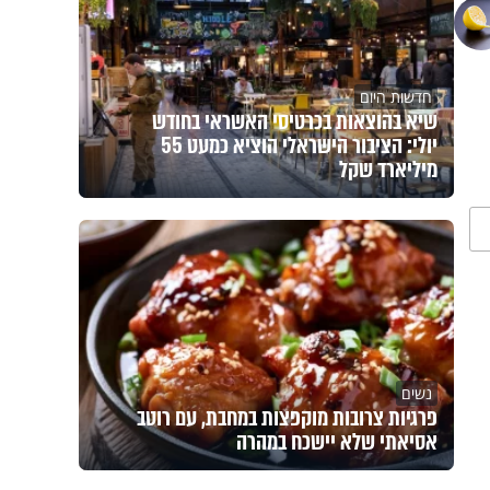
חדשות היום
שיא בהוצאות בכרטיסי האשראי בחודש
יולי: הציבור הישראלי הוציא כמעט 55
מיליארד שקל
נשים
פרגיות צרובות מוקפצות במחבת, עם רוטב
אסיאתי שלא יישכח במהרה