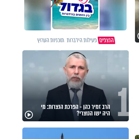
הנצפים
פעילות הידברות
תוכניות הערוץ
1
לזיווגים, שלום בית וישועות: המשדר
העולמי של ט"ו באב