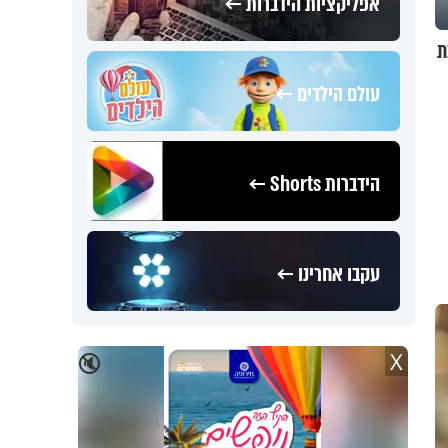
אפליקציות הידברות ←
עולם הילדים ←
הידברות Shorts ←
עקבו אחרינו ←
X
🔇