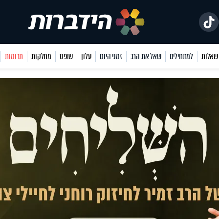
למתחילים
שאל את הרב
זמני היום
עלון
שופס
מחלקות
תרומות