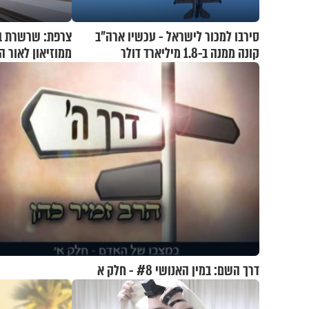
סירבו למכור לישראל - עכשיו ארה"ב
קונה ממנה ב-1.8 מיליארד דולר
ממוזיאון לאור ה
דרך השם: במין האנושי #8 - חלק א