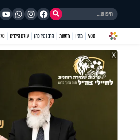
VOD
מגזין
חדשות
הרב זמיר כהן
עולם הילדים
70 שאלות
X